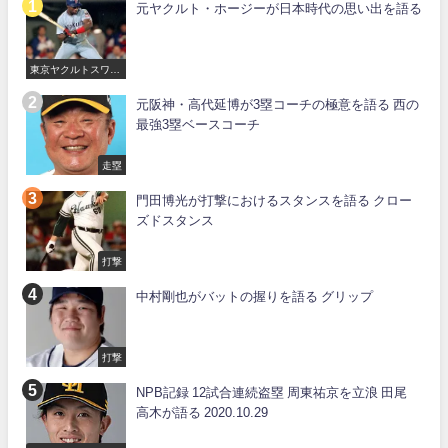
元ヤクルト・ホージーが日本時代の思い出を語る
東京ヤクルトスワロ
ーズ
元阪神・高代延博が3塁コーチの極意を語る 西の
最強3塁ベースコーチ
走塁
門田博光が打撃におけるスタンスを語る クロー
ズドスタンス
打撃
中村剛也がバットの握りを語る グリップ
打撃
NPB記録 12試合連続盗塁 周東祐京を立浪 田尾
高木が語る 2020.10.29