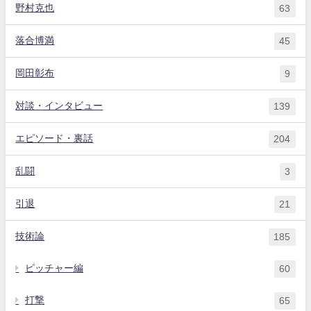
野村克也
63
落合博満
45
岡田彰布
9
対談・インタビュー
139
エピソード・裏話
204
乱闘
3
引退
21
技術論
185
ピッチャー編
60
打撃
65