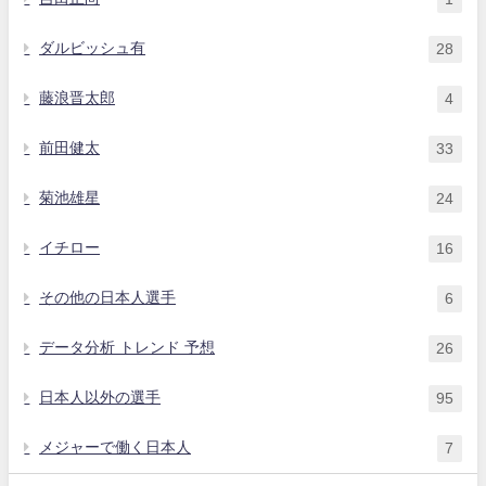
ダルビッシュ有
28
藤浪晋太郎
4
前田健太
33
菊池雄星
24
イチロー
16
その他の日本人選手
6
データ分析 トレンド 予想
26
日本人以外の選手
95
メジャーで働く日本人
7