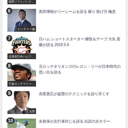
福岡ソフトバンクホ
ークス
黒田博樹がツーシームを語る 握り 投げ方 極意
ピッチャー編
日ハム ショートスターター 継投をデーブ 大矢 斎
藤が語る 2019.5.9
北海道日本ハムファ
イターズ
元ロッテオリオンズのレロン・リーが日本時代の
思い出を語る
千葉ロッテマリーン
ズ
赤星憲広が盗塁のテクニックを語り尽くす
走塁
永射保が左打者封じを語る 伝説の左キラー