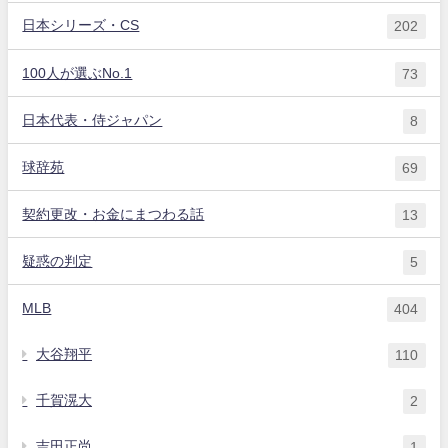
日本シリーズ・CS
202
100人が選ぶNo.1
73
日本代表・侍ジャパン
8
球辞苑
69
契約更改・お金にまつわる話
13
疑惑の判定
5
MLB
404
大谷翔平
110
千賀滉大
2
吉田正尚
1