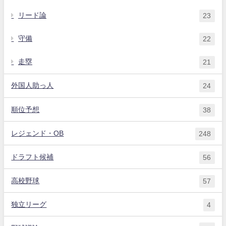
リード論
23
守備
22
走塁
21
外国人助っ人
24
順位予想
38
レジェンド・OB
248
ドラフト候補
56
高校野球
57
独立リーグ
4