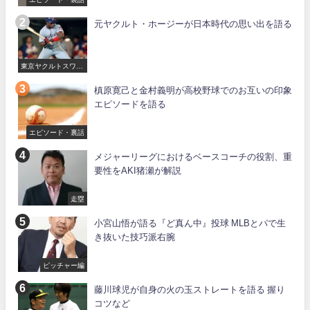
元ヤクルト・ホージーが日本時代の思い出を語る
東京ヤクルトスワロ
ーズ
槙原寛己と金村義明が高校野球でのお互いの印象
エピソードを語る
エピソード・裏話
メジャーリーグにおけるベースコーチの役割、重
要性をAKI猪瀬が解説
走塁
小宮山悟が語る『ど真ん中』投球 MLBとパで生
き抜いた技巧派右腕
ピッチャー編
藤川球児が自身の火の玉ストレートを語る 握り
コツなど