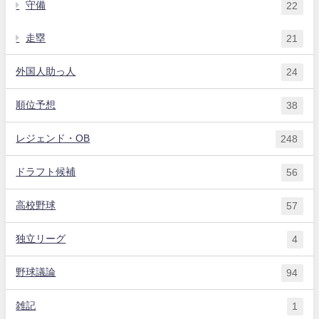
守備
22
走塁
21
外国人助っ人
24
順位予想
38
レジェンド・OB
248
ドラフト候補
56
高校野球
57
独立リーグ
4
野球議論
94
雑記
1