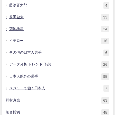
藤浪晋太郎
4
前田健太
33
菊池雄星
24
イチロー
16
その他の日本人選手
6
データ分析 トレンド 予想
26
日本人以外の選手
95
メジャーで働く日本人
7
野村克也
63
落合博満
45