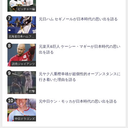
ピッチャー編
元日ハム セギノールが日本時代の思い出を語る
北海道日本ハムファ
イターズ
元楽天&巨人 ケーシー・マギーが日本時代の思い
出を語る
読売ジャイアンツ
元ヤク八重樫幸雄が超個性的オープンスタンスに
行き着いた理由を語る
打撃
元中日ケン・モッカが日本時代の思い出を語る
中日ドラゴンズ