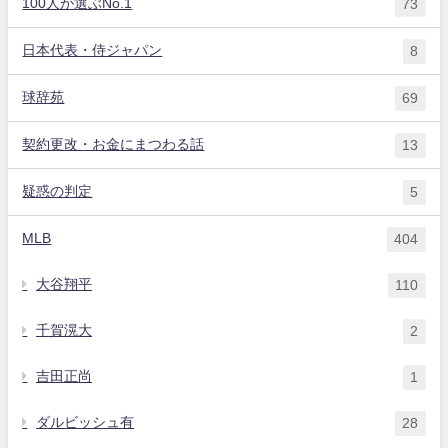
100人が選ぶNo.1
73
日本代表・侍ジャパン
8
球辞苑
69
契約更改・お金にまつわる話
13
疑惑の判定
5
MLB
404
大谷翔平
110
千賀滉大
2
吉田正尚
1
ダルビッシュ有
28