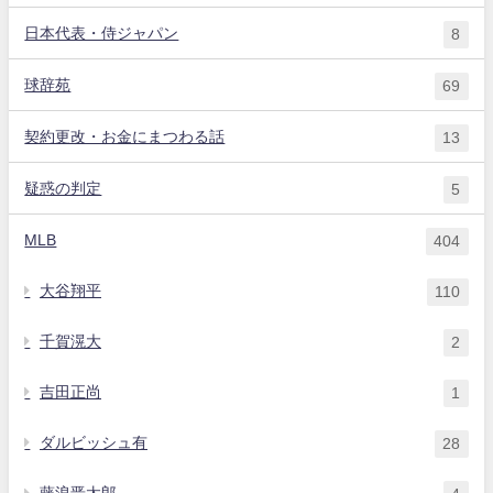
日本代表・侍ジャパン
8
球辞苑
69
契約更改・お金にまつわる話
13
疑惑の判定
5
MLB
404
大谷翔平
110
千賀滉大
2
吉田正尚
1
ダルビッシュ有
28