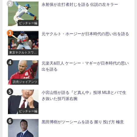
永射保が左打者封じを語る 伝説の左キラー
ピッチャー編
元ヤクルト・ホージーが日本時代の思い出を語る
東京ヤクルトスワロ
ーズ
元楽天&巨人 ケーシー・マギーが日本時代の思い
出を語る
読売ジャイアンツ
小宮山悟が語る『ど真ん中』投球 MLBとパで生
き抜いた技巧派右腕
ピッチャー編
黒田博樹がツーシームを語る 握り 投げ方 極意