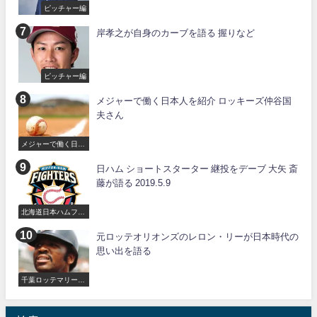
ピッチャー編
岸孝之が自身のカーブを語る 握りなど
ピッチャー編
メジャーで働く日本人を紹介 ロッキーズ仲谷国
夫さん
メジャーで働く日本
人
日ハム ショートスターター 継投をデーブ 大矢 斎
藤が語る 2019.5.9
北海道日本ハムファ
イターズ
元ロッテオリオンズのレロン・リーが日本時代の
思い出を語る
千葉ロッテマリーン
ズ