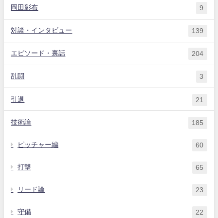
岡田彰布
9
対談・インタビュー
139
エピソード・裏話
204
乱闘
3
引退
21
技術論
185
ピッチャー編
60
打撃
65
リード論
23
守備
22