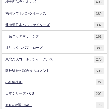
埼玉西武ライオンズ
405
福岡ソフトバンクホークス
389
北海道日本ハムファイターズ
337
千葉ロッテマリーンズ
281
オリックスバファローズ
380
東北楽天ゴールデンイーグルス
270
阪神監督の試合後のコメント
508
不可解采配
22
日本シリーズ・CS
202
100人が選ぶNo.1
73