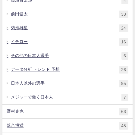
藤浪晋太郎
4
前田健太
33
菊池雄星
24
イチロー
16
その他の日本人選手
6
データ分析 トレンド 予想
26
日本人以外の選手
95
メジャーで働く日本人
7
野村克也
63
落合博満
45