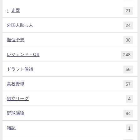
走塁
21
外国人助っ人
24
順位予想
38
レジェンド・OB
248
ドラフト候補
56
高校野球
57
独立リーグ
4
野球議論
94
雑記
1