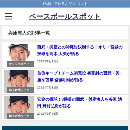
野球に関わるお話スポット
ベースボールスポット
與座海人の記事一覧
西武・與座との沖縄対決制する！オリ・宮城の
投球を高木 大矢が語る
2022年8月21日
オリックスバファ
ローズ
首位キープ！チーム初完投 初完封の西武・與
座を苫篠 斎藤明雄が語る
2022年7月31日
埼玉西武ライオン
ズ
安定の投球！3勝目の西武・與座海人を谷沢 池
田 野村弘樹が語る
2022年5月26日
埼玉西武ライオン
ズ