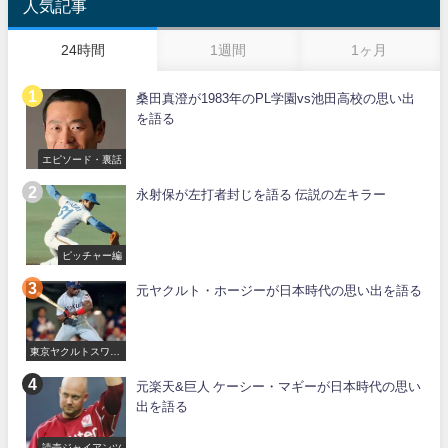
人気記事
24時間
1週間
1ヶ月
桑田真澄が1983年のPL学園vs池田高校の思い出
を語る
エピソード・裏話
永射保が左打者封じを語る 伝説の左キラー
ピッチャー編
元ヤクルト・ホージーが日本時代の思い出を語る
東京ヤクルトスワロ
ーズ
元楽天&巨人 ケーシー・マギーが日本時代の思い
出を語る
読売ジャイアンツ