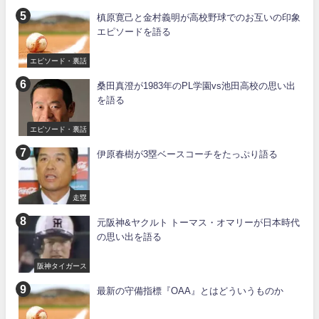
槙原寛己と金村義明が高校野球でのお互いの印象
エピソードを語る
エピソード・裏話
桑田真澄が1983年のPL学園vs池田高校の思い出
を語る
エピソード・裏話
伊原春樹が3塁ベースコーチをたっぷり語る
走塁
元阪神&ヤクルト トーマス・オマリーが日本時代
の思い出を語る
阪神タイガース
最新の守備指標『OAA』とはどういうものか