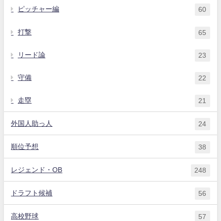
ピッチャー編
60
打撃
65
リード論
23
守備
22
走塁
21
外国人助っ人
24
順位予想
38
レジェンド・OB
248
ドラフト候補
56
高校野球
57