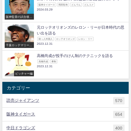
阪神タイガース
岡田彰布
どんでん
どんコメ
2024.03.29
阪神監督の試合後の
コメント
元ロッテオリオンズのレロン・リーが日本時代の思
い出を語る
助っ人外国人
ロッテオリオンズ
レロン・リー
2023.12.31
千葉ロッテマリーン
ズ
高橋尚成が投手のけん制のテクニックを語る
高橋尚成
牽制
2023.12.31
ピッチャー編
カテゴリー
読売ジャイアンツ
570
阪神タイガース
654
中日ドラゴンズ
400