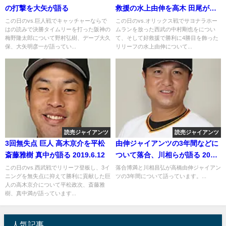
の打撃を大矢が語る
救援の水上由伸を高木 田尾が語
る
この日のvs.巨人戦でキャッチャーならで
この日のvs.オリックス戦でサヨナラホー
はの読みで決勝タイムリーを打った阪神の
ムランを放った西武の中村剛也をについ
梅野隆太郎について野村弘樹、デーブ大久
て、そして好救援で勝利に4勝目を飾った
保、大矢明彦一が語ってい...
リリーフの水上由伸について...
読売ジャイアンツ
読売ジャイアンツ
3回無失点 巨人 高木京介を平松
由伸ジャイアンツの3年間などに
斎藤雅樹 真中が語る 2019.6.12
ついて落合、川相らが語る 2018
年11月14日
この日のvs.西武戦でリリーフ登板し、3イ
落合博満と川相昌弘が高橋由伸ジャイアン
ニングを無失点に抑えて勝利に貢献した巨
ツの3年間について語っています。...
人の高木京介について平松政次、斎藤雅
樹、真中満が語っています...
人気記事