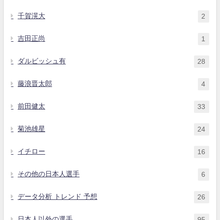
千賀滉大
2
吉田正尚
1
ダルビッシュ有
28
藤浪晋太郎
4
前田健太
33
菊池雄星
24
イチロー
16
その他の日本人選手
6
データ分析 トレンド 予想
26
日本人以外の選手
95