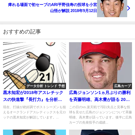
痺れる場面で初セーブのARI平野佳寿の投球を小宮
山悟が解説 2018年9月12日
おすすめの記事
データ分析 トレンド 予想
広島カープ
黒木知宏が2018年アスレチック
広島ジョンソン1ヵ月ぶりの勝利
スの快進撃『長打力』を分析す
を斉藤明雄、高木豊が語る 2018
る 2018年8月
年6月9日
現在、打線が絶好調でポストシーズンも狙
この日のvs.楽天戦で7回1失点と見事な投
えるオークランドアスレティックスを元ロ
球を見せた広島のジョンソンについて斉藤
ッテの黒木知宏が解説しています。...
明雄、高木豊が語っています。後半に広島
カープの先発投手の成績...