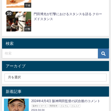
守備
門田博光が打撃におけるスタンスを語る クロー
ズドスタンス
打撃
検索
アーカイブ
新着記事
2024年4月4日 阪神岡田監督の試合後のコメント
阪神タイガース
岡田彰布
どんでん
どんコメ
2024.04.04