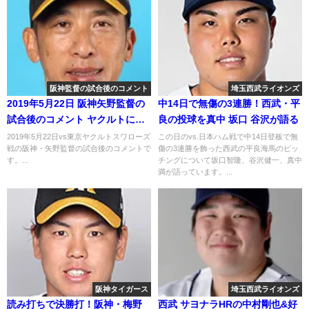
阪神監督の試合後のコメント
埼玉西武ライオンズ
2019年5月22日 阪神矢野監督の
中14日で無傷の3連勝！西武・平
試合後のコメント ヤクルトに連
良の投球を真中 坂口 谷沢が語る
勝
2019年5月22日vs東京ヤクルトスワローズ
この日のvs.日本ハム戦で中14日登板で無
戦の阪神・矢野監督の試合後のコメントで
傷の3連勝を飾った西武の平良海馬のピッ
す。...
チングについて坂口智隆、谷沢健一、真中
満が語っています。...
阪神タイガース
埼玉西武ライオンズ
読み打ちで決勝打！阪神・梅野
西武 サヨナラHRの中村剛也&好