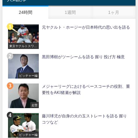
24時間
1週間
1ヶ月
元ヤクルト・ホージーが日本時代の思い出を語る
東京ヤクルトスワロ
ーズ
黒田博樹がツーシームを語る 握り 投げ方 極意
ピッチャー編
メジャーリーグにおけるベースコーチの役割、重
要性をAKI猪瀬が解説
走塁
藤川球児が自身の火の玉ストレートを語る 握り
コツなど
ピッチャー編