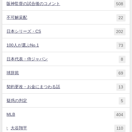
阪神監督の試合後のコメント
508
不可解采配
22
日本シリーズ・CS
202
100人が選ぶNo.1
73
日本代表・侍ジャパン
8
球辞苑
69
契約更改・お金にまつわる話
13
疑惑の判定
5
MLB
404
大谷翔平
110