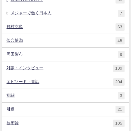
メジャーで働く日本人
7
野村克也
63
落合博満
45
岡田彰布
9
対談・インタビュー
139
エピソード・裏話
204
乱闘
3
引退
21
技術論
185