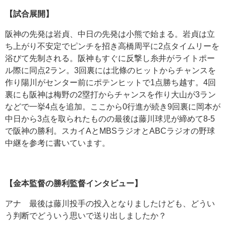
【試合展開】
阪神の先発は岩貞、中日の先発は小熊で始まる。岩貞は立
ち上がり不安定でピンチを招き高橋周平に2点タイムリーを
浴びて先制される。阪神もすぐに反撃し糸井がライトポー
ル際に同点2ラン。3回裏には北條のヒットからチャンスを
作り陽川がセンター前にポテンヒットで1点勝ち越す。4回
裏にも阪神は梅野の2塁打からチャンスを作り大山が3ラン
などで一挙4点を追加。ここから0行進が続き9回裏に岡本が
中日から3点を取られたものの最後は藤川球児が締めて8-5
で阪神の勝利。スカイAとMBSラジオとABCラジオの野球
中継を参考に書いています。
【金本監督の勝利監督インタビュー】
アナ 最後は藤川投手の投入となりましたけども、どうい
う判断でどういう思いで送り出しましたか？