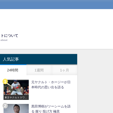
イトについて
about
人気記事
24時間
1週間
1ヶ月
元ヤクルト・ホージーが日
本時代の思い出を語る
東京ヤクルトスワロ
ーズ
黒田博樹がツーシームを語
る 握り 投げ方 極意