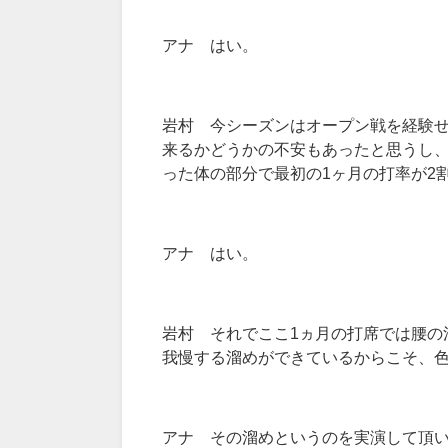
アナ はい。
岩村 今シーズンはオープン戦を経験
来るかどうかの不安もあったと思うし
った体の部分で最初の
1
ヶ月の打率が
2
アナ はい。
岩村 それでここ
1
ヵ月の打席では腰の
我慢する溜めができているからこそ、
アナ その溜めというのを実演して頂