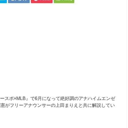
ースポ×
MLB
』で
6
月になって絶好調のアナハイムエンゼ
明憲がフリーアナウンサーの上田まりえと共に解説してい