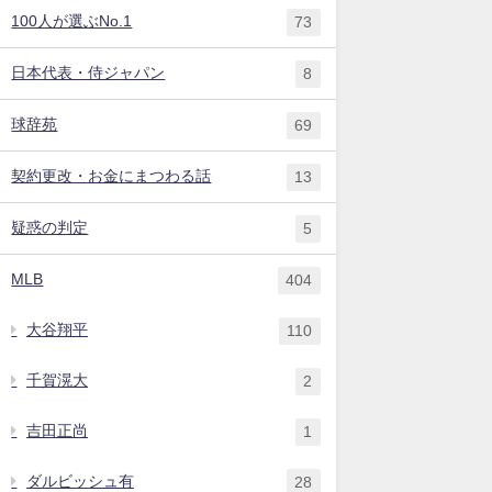
100人が選ぶNo.1
73
日本代表・侍ジャパン
8
球辞苑
69
契約更改・お金にまつわる話
13
疑惑の判定
5
MLB
404
大谷翔平
110
千賀滉大
2
吉田正尚
1
ダルビッシュ有
28