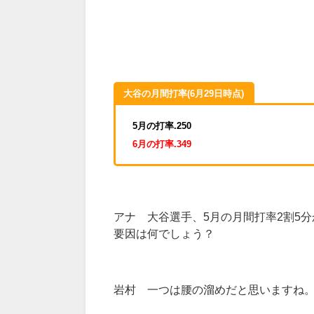
大谷の月間打率(
6月29日時点
)
5月の打率.250
6月の打率.349
アナ 大谷選手、
5
月の月間打率
2
割
5
分
要因は何でしょう？
岩村 一つは腰の溜めだと思いますね