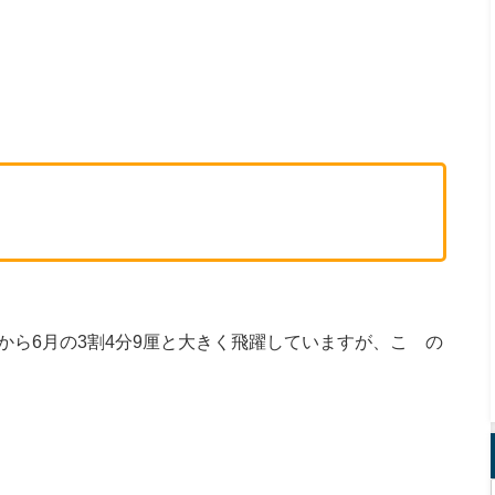
から
6
月の
3
割
4
分
9
厘と大きく飛躍していますが、こ゚の
。