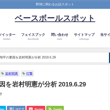
野球に関わるお話スポット
ベースボールスポット
ツイッター
フェイスブック
問い合わせ
サイトマップ
当サ
twitter
facebook
mail
sitemap
平の要因を岩村明憲が分析 2019.6.29
岩村明憲
打撃
岩村明憲が分析 2019.6.29
秒
tter
はてブ
Pocket
Feedly