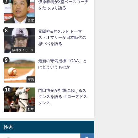
伊原春樹が3塁ベースコーチ
をたっぷり語る
走塁
元阪神&ヤクルト トーマ
ス・オマリーが日本時代の
思い出を語る
阪神タイガース
最新の守備指標『OAA』と
はどういうものか
守備
門田博光が打撃におけるス
タンスを語る クローズドス
タンス
打撃
検索