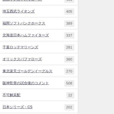
埼玉西武ライオンズ
405
福岡ソフトバンクホークス
389
北海道日本ハムファイターズ
337
千葉ロッテマリーンズ
281
オリックスバファローズ
380
東北楽天ゴールデンイーグルス
270
阪神監督の試合後のコメント
508
不可解采配
22
日本シリーズ・CS
202