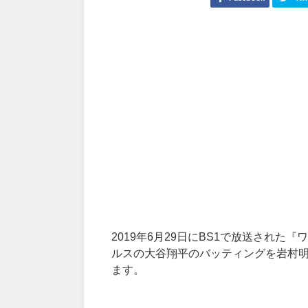
2019
年
6
月
29
日に
BS1
で放送された『ワ
ルスの大谷翔平のバッティングを岩村
ます。