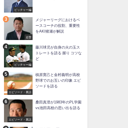
ピッチャー編
メジャーリーグにおけるベ
ースコーチの役割、重要性
をAKI猪瀬が解説
走塁
藤川球児が自身の火の玉ス
トレートを語る 握り コツな
ど
ピッチャー編
槙原寛己と金村義明が高校
野球でのお互いの印象 エピ
ソードを語る
エピソード・裏話
桑田真澄が1983年のPL学園
vs池田高校の思い出を語る
エピソード・裏話