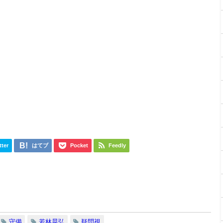
tter
はてブ
Pocket
Feedly
守備
若林晃弘
疑問視