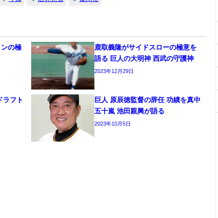
ランの極
鹿取義隆がサイドスローの極意を
語る 巨人の大明神 西武の守護神
2023年12月29日
ドラフト
巨人 原辰徳監督の辞任 功績を真中
五十嵐 池田親興が語る
2023年10月5日