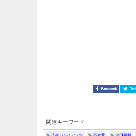
Facebook
Twi
関連キーワード
読売ジャイアンツ
高木豊
池田親興