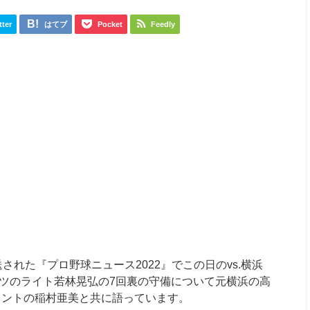
tter
はてブ
Pocket
Feedly
送された『プロ野球ニュース2022』でこの日のvs.横浜
ンツのライト若林晃弘の7回裏の守備について元横浜の高
レントの稲村亜美と共に語っています。