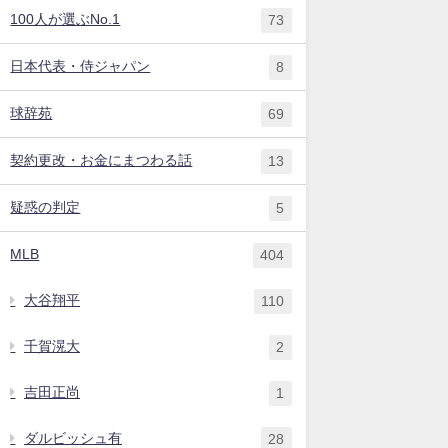
100人が選ぶNo.1
73
日本代表・侍ジャパン
8
球辞苑
69
契約更改・お金にまつわる話
13
疑惑の判定
5
MLB
404
大谷翔平
110
千賀滉大
2
吉田正尚
1
ダルビッシュ有
28