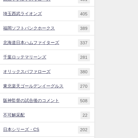
埼玉西武ライオンズ
405
福岡ソフトバンクホークス
389
北海道日本ハムファイターズ
337
千葉ロッテマリーンズ
281
オリックスバファローズ
380
東北楽天ゴールデンイーグルス
270
阪神監督の試合後のコメント
508
不可解采配
22
日本シリーズ・CS
202