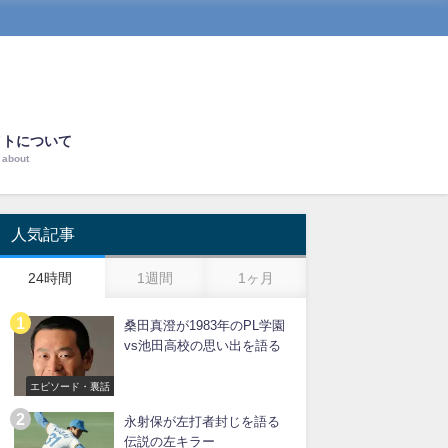
イトについて
about
人気記事
24時間
1週間
1ヶ月
桑田真澄が1983年のPL学園
vs池田高校の思い出を語る
エピソード・裏話
永射保が左打者封じを語る
伝説の左キラー