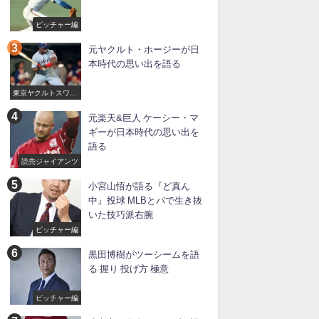
ピッチャー編
元ヤクルト・ホージーが日
本時代の思い出を語る
東京ヤクルトスワロ
ーズ
元楽天&巨人 ケーシー・マ
ギーが日本時代の思い出を
語る
読売ジャイアンツ
小宮山悟が語る『ど真ん
中』投球 MLBとパで生き抜
いた技巧派右腕
ピッチャー編
黒田博樹がツーシームを語
る 握り 投げ方 極意
ピッチャー編