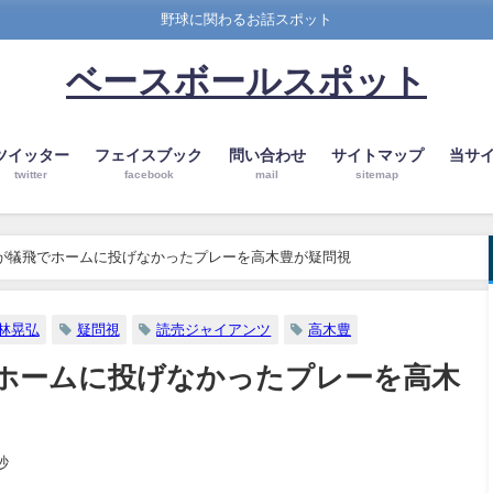
野球に関わるお話スポット
ベースボールスポット
ツイッター
フェイスブック
問い合わせ
サイトマップ
当サ
twitter
facebook
mail
sitemap
林が犠飛でホームに投げなかったプレーを高木豊が疑問視
林晃弘
疑問視
読売ジャイアンツ
高木豊
でホームに投げなかったプレーを高木
秒