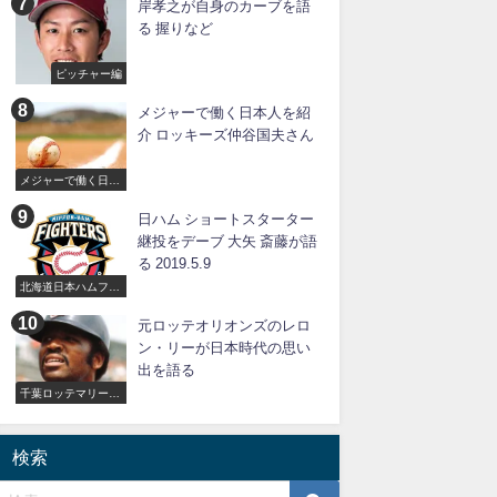
岸孝之が自身のカーブを語
る 握りなど
ピッチャー編
メジャーで働く日本人を紹
介 ロッキーズ仲谷国夫さん
メジャーで働く日本
人
日ハム ショートスターター
継投をデーブ 大矢 斎藤が語
る 2019.5.9
北海道日本ハムファ
イターズ
元ロッテオリオンズのレロ
ン・リーが日本時代の思い
出を語る
千葉ロッテマリーン
ズ
検索