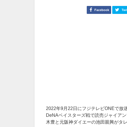
Facebook
Twi
2022年9月22日にフジテレビONEで放
DeNAベイスターズ戦で読売ジャイア
木豊と元阪神ダイエーの池田親興がタ