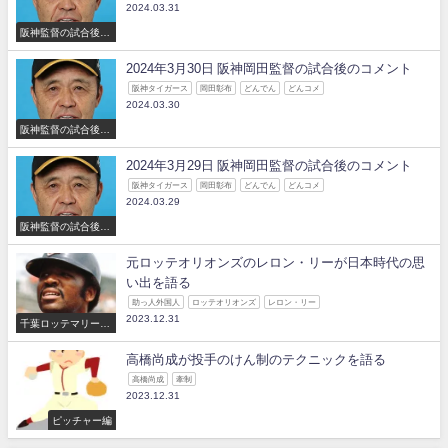
2024.03.31
阪神監督の試合後の
コメント
2024年3月30日 阪神岡田監督の試合後のコメント
阪神タイガース
岡田彰布
どんでん
どんコメ
2024.03.30
阪神監督の試合後の
コメント
2024年3月29日 阪神岡田監督の試合後のコメント
阪神タイガース
岡田彰布
どんでん
どんコメ
2024.03.29
阪神監督の試合後の
コメント
元ロッテオリオンズのレロン・リーが日本時代の思
い出を語る
助っ人外国人
ロッテオリオンズ
レロン・リー
2023.12.31
千葉ロッテマリーン
ズ
高橋尚成が投手のけん制のテクニックを語る
高橋尚成
牽制
2023.12.31
ピッチャー編