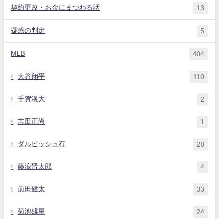
契約更改・お金にまつわる話
13
疑惑の判定
5
MLB
404
大谷翔平
110
千賀滉大
2
吉田正尚
1
ダルビッシュ有
28
藤浪晋太郎
4
前田健太
33
菊池雄星
24