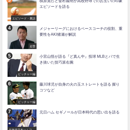
槙原寛己と金村義明が高校野球でのお互いの印象
エピソードを語る
エピソード・裏話
メジャーリーグにおけるベースコーチの役割、重
要性をAKI猪瀬が解説
走塁
小宮山悟が語る『ど真ん中』投球 MLBとパで生
き抜いた技巧派右腕
ピッチャー編
藤川球児が自身の火の玉ストレートを語る 握り
コツなど
ピッチャー編
元日ハム セギノールが日本時代の思い出を語る
北海道日本ハムファ