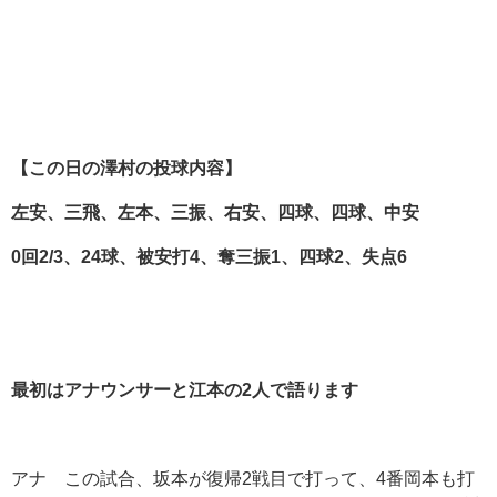
【この日の澤村の投球内容】
左安、三飛、左本、三振、右安、四球、四球、中安
0
回2/3
、24
球、被安打4
、奪三振1
、四球2
、失点6
最初はアナウンサーと江本の2
人で語ります
アナ この試合、坂本が復帰2戦目で打って、4番岡本も打