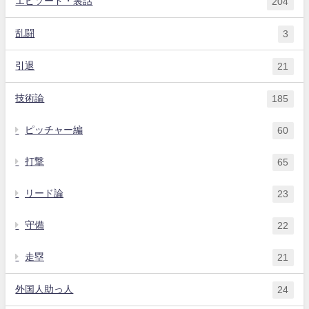
エピソード・裏話
204
乱闘
3
引退
21
技術論
185
ピッチャー編
60
打撃
65
リード論
23
守備
22
走塁
21
外国人助っ人
24