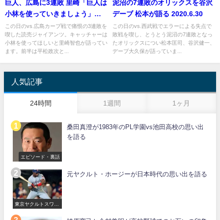
巨人、広島に3連敗 里崎「巨人は
泥沼の7連敗のオリックスを谷沢
小林を使っていきましょう」
デーブ 松本が語る 2020.6.30
2018年7月22日
この日のvs.広島カープ戦で痛恨の3連敗を
この日のvs.西武戦でエラーによる失点で
喫した読売ジャイアンツ。キャッチャーは
敗戦を喫し、とうとう泥沼の7連敗となっ
小林を使ってほしいと里崎智也が語ってい
たオリックスについ松本匡司、谷沢健一、
ます。前半は平松政次と...
デーブ大久保が語っていま...
人気記事
24時間
1週間
1ヶ月
桑田真澄が1983年のPL学園vs池田高校の思い出
を語る
エピソード・裏話
元ヤクルト・ホージーが日本時代の思い出を語る
東京ヤクルトスワロ
ーズ