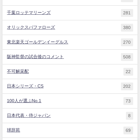
千葉ロッテマリーンズ
281
オリックスバファローズ
380
東北楽天ゴールデンイーグルス
270
阪神監督の試合後のコメント
508
不可解采配
22
日本シリーズ・CS
202
100人が選ぶNo.1
73
日本代表・侍ジャパン
8
球辞苑
69