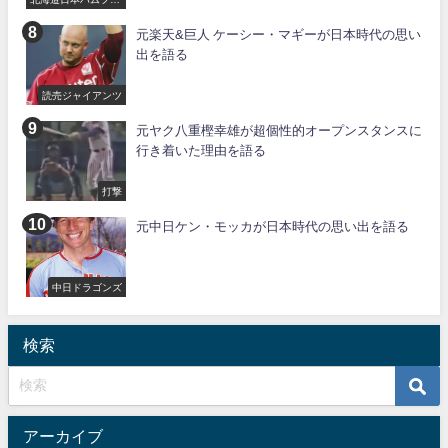
イターズ
元楽天&巨人 ケーシー・マギーが日本時代の思い
出を語る
読売ジャイアンツ
元ヤク八重樫幸雄が超個性的オープンスタンスに
行き着いた理由を語る
打撃
元中日ケン・モッカが日本時代の思い出を語る
中日ドラゴンズ
検索
アーカイブ