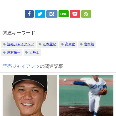
LINE
関連キーワード
読売ジャイアンツ
江本孟紀
高木豊
岩本勉
澤村拓一
大炎上
読売ジャイアンツ
の関連記事