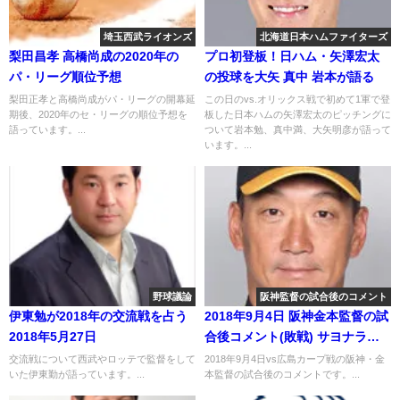
埼玉西武ライオンズ
北海道日本ハムファイターズ
梨田昌孝 高橋尚成の2020年の
プロ初登板！日ハム・矢澤宏太
パ・リーグ順位予想
の投球を大矢 真中 岩本が語る
梨田正孝と高橋尚成がパ・リーグの開幕延
この日のvs.オリックス戦で初めて1軍で登
期後、2020年のセ・リーグの順位予想を
板した日本ハムの矢澤宏太のピッチングに
語っています。...
ついて岩本勉、真中満、大矢明彦が語って
います。...
野球議論
阪神監督の試合後のコメント
伊東勉が2018年の交流戦を占う
2018年9月4日 阪神金本監督の試
2018年5月27日
合後コメント(敗戦) サヨナラ負
け
交流戦について西武やロッテで監督をして
2018年9月4日vs広島カープ戦の阪神・金
いた伊東勤が語っています。...
本監督の試合後のコメントです。...