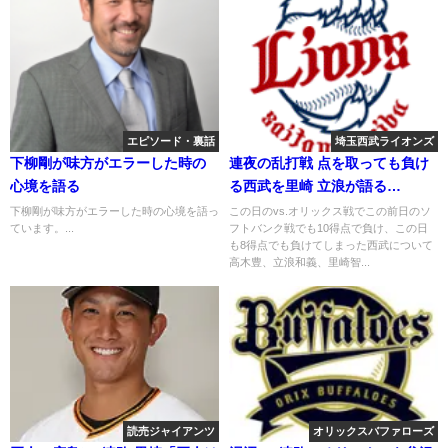
エピソード・裏話
埼玉西武ライオンズ
下柳剛が味方がエラーした時の
連夜の乱打戦 点を取っても負け
心境を語る
る西武を里崎 立浪が語る
2019.8.2
下柳剛が味方がエラーした時の心境を語っ
この日のvs.オリックス戦でこの前日のソ
ています。...
フトバンク戦でも10得点で負け、この日
も8得点でも負けてしまった西武について
高木豊、立浪和義、里崎智...
読売ジャイアンツ
オリックスバファローズ