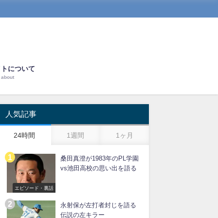
イトについて
about
人気記事
24時間
1週間
1ヶ月
桑田真澄が1983年のPL学園
vs池田高校の思い出を語る
エピソード・裏話
永射保が左打者封じを語る
伝説の左キラー