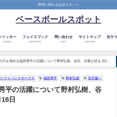
野球に関わるお話スポット
ベースボールスポット
ツイッター
フェイスブック
問い合わせ
サイトマップ
当サ
twitter
facebook
mail
sitemap
川の穴を埋める福田秀平の活躍について野村弘樹、谷沢、谷繁が語る 2018
岡ソフトバンクホークス
福田秀平
野村弘樹
谷沢健一
田秀平の活躍について野村弘樹、谷
16日