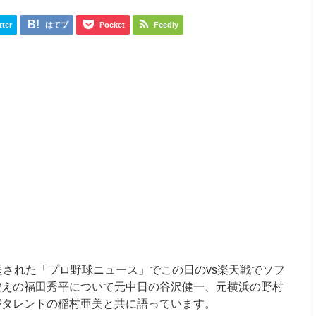
tter
はてブ
Pocket
Feedly
で放送された「プロ野球ニュース」でこの日のvs楽天戦でソフ
控えの福田秀平について元中日の谷沢健一、元横浜の野村
がタレントの稲村亜美と共に語っています。