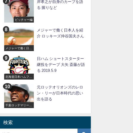
岸孝之が自身のカーブを語
る 握りなど
ピッチャー編
メジャーで働く日本人を紹
介 ロッキーズ仲谷国夫さん
メジャーで働く日本
人
日ハム ショートスターター
継投をデーブ 大矢 斎藤が語
る 2019.5.9
北海道日本ハムファ
イターズ
元ロッテオリオンズのレロ
ン・リーが日本時代の思い
出を語る
千葉ロッテマリーン
ズ
検索