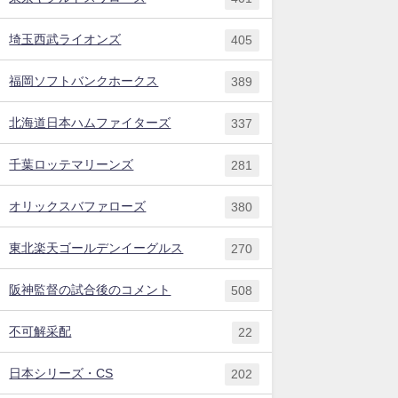
埼玉西武ライオンズ
405
福岡ソフトバンクホークス
389
北海道日本ハムファイターズ
337
千葉ロッテマリーンズ
281
オリックスバファローズ
380
東北楽天ゴールデンイーグルス
270
阪神監督の試合後のコメント
508
不可解采配
22
日本シリーズ・CS
202