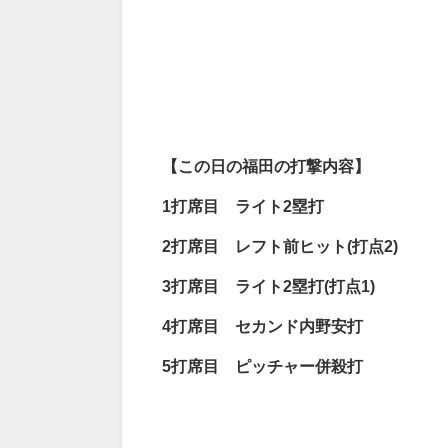
【この日の福田の打撃内容】
1
打席目 ライト2
塁打
2
打席目 レフト前ヒット(
打点2)
3
打席目 ライト2
塁打(
打点1)
4
打席目 セカンド内野安打
5
打席目 ピッチャー併殺打