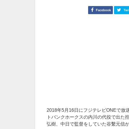
Facebook
Twi
2018年5月16日にフジテレビONE
トバンクホークスの内川の代役で出た
弘樹、中日で監督をしていた谷繫元信