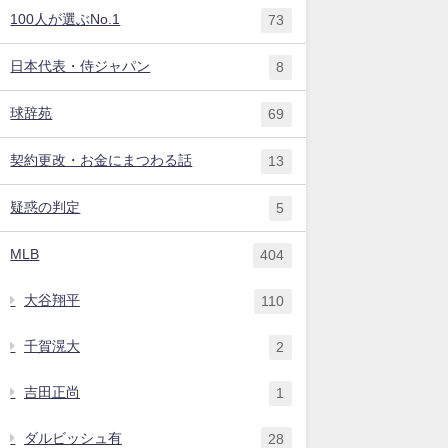
100人が選ぶNo.1
73
日本代表・侍ジャパン
8
球辞苑
69
契約更改・お金にまつわる話
13
疑惑の判定
5
MLB
404
大谷翔平
110
千賀滉大
2
吉田正尚
1
ダルビッシュ有
28