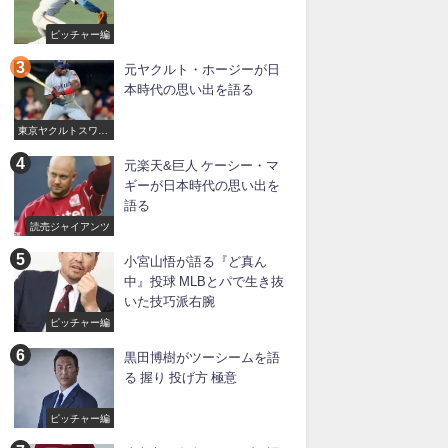
ピッチャー編
元ヤクルト・ホージーが日
本時代の思い出を語る
東京ヤクルトスワロ
ーズ
元楽天&巨人 ケーシー・マ
ギーが日本時代の思い出を
語る
読売ジャイアンツ
小宮山悟が語る『ど真ん
中』投球 MLBとパで生き抜
いた技巧派右腕
ピッチャー編
黒田博樹がツーシームを語
る 握り 投げ方 極意
ピッチャー編