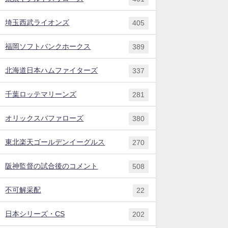
埼玉西武ライオンズ
405
福岡ソフトバンクホークス
389
北海道日本ハムファイターズ
337
千葉ロッテマリーンズ
281
オリックスバファローズ
380
東北楽天ゴールデンイーグルス
270
阪神監督の試合後のコメント
508
不可解采配
22
日本シリーズ・CS
202