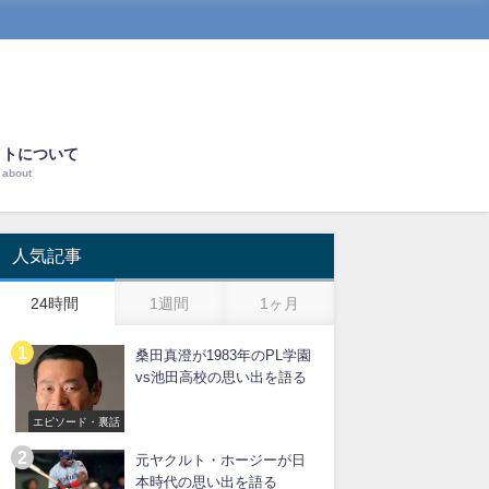
イトについて
about
人気記事
24時間
1週間
1ヶ月
桑田真澄が1983年のPL学園
vs池田高校の思い出を語る
エピソード・裏話
元ヤクルト・ホージーが日
本時代の思い出を語る