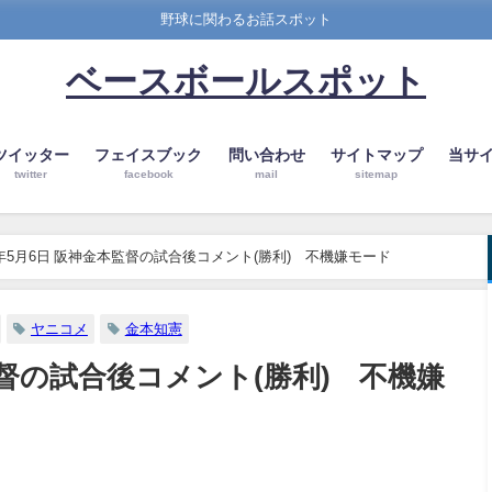
野球に関わるお話スポット
ベースボールスポット
ツイッター
フェイスブック
問い合わせ
サイトマップ
当サ
twitter
facebook
mail
sitemap
8年5月6日 阪神金本監督の試合後コメント(勝利) 不機嫌モード
ヤニコメ
金本知憲
本監督の試合後コメント(勝利) 不機嫌