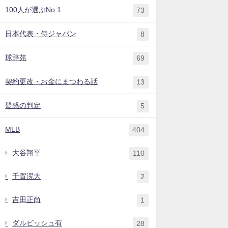
100人が選ぶNo.1
73
日本代表・侍ジャパン
8
球辞苑
69
契約更改・お金にまつわる話
13
疑惑の判定
5
MLB
404
大谷翔平
110
千賀滉大
2
吉田正尚
1
ダルビッシュ有
28