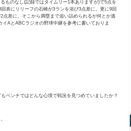
るものなし(記録ではタイムリー1本ありますが)で5点を
8回表にリリーフの石崎が3ランを浴び3点差に。更に9回
2点差に。そこから満塁まで追い詰められるが何とか逃
カイAとABCラジオの野球中継を参考に書いておりま
どもベンチではどんな心境で戦況を見つめていましたか？
と。