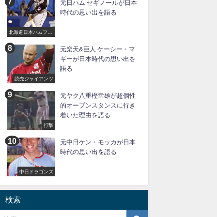
元日ハム セギノールが日本
時代の思い出を語る
北海道日本ハムファ
イターズ
元楽天&巨人 ケーシー・マ
ギーが日本時代の思い出を
語る
読売ジャイアンツ
元ヤク八重樫幸雄が超個性
的オープンスタンスに行き
着いた理由を語る
打撃
元中日ケン・モッカが日本
時代の思い出を語る
中日ドラゴンズ
検索