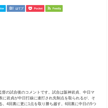
tter
はてブ
Pocket
Feedly
金本監督の試合後のコメントです。試合は阪神岩貞、中日マ
表に岩貞が中日打線に連打され先制点を取られるが、そ
る。4回裏に更に1点を取り勝ち越す。6回裏に中日の5つ