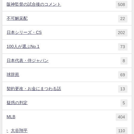
阪神監督の試合後のコメント
508
不可解采配
22
日本シリーズ・CS
202
100人が選ぶNo.1
73
日本代表・侍ジャパン
8
球辞苑
69
契約更改・お金にまつわる話
13
疑惑の判定
5
MLB
404
大谷翔平
110