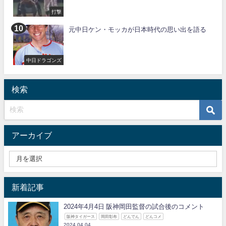
打撃
元中日ケン・モッカが日本時代の思い出を語る
中日ドラゴンズ
検索
アーカイブ
新着記事
2024年4月4日 阪神岡田監督の試合後のコメント
阪神タイガース
岡田彰布
どんでん
どんコメ
2024.04.04