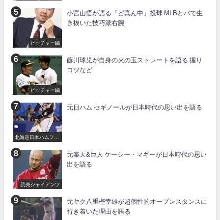
小宮山悟が語る『ど真ん中』投球 MLBとパで生
き抜いた技巧派右腕
ピッチャー編
藤川球児が自身の火の玉ストレートを語る 握り
コツなど
ピッチャー編
元日ハム セギノールが日本時代の思い出を語る
北海道日本ハムファ
イターズ
元楽天&巨人 ケーシー・マギーが日本時代の思い
出を語る
読売ジャイアンツ
元ヤク八重樫幸雄が超個性的オープンスタンスに
行き着いた理由を語る