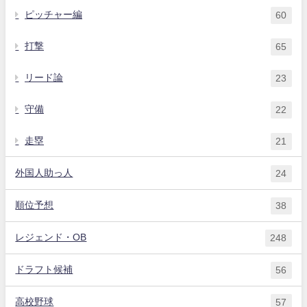
ピッチャー編
60
打撃
65
リード論
23
守備
22
走塁
21
外国人助っ人
24
順位予想
38
レジェンド・OB
248
ドラフト候補
56
高校野球
57