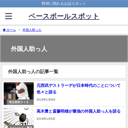
野球に関わるお話スポット
ベースボールスポット
ホーム
外国人助っ人
外国人助っ人
外国人助っ人の記事一覧
元西武デストラーデが日本時代のことについて
色々と語る
2019年1月9日
埼玉西武ライオン
ズ
高木豊と斎藤明雄が最強の外国人助っ人を語る
2019年1月5日
エピソード・裏話