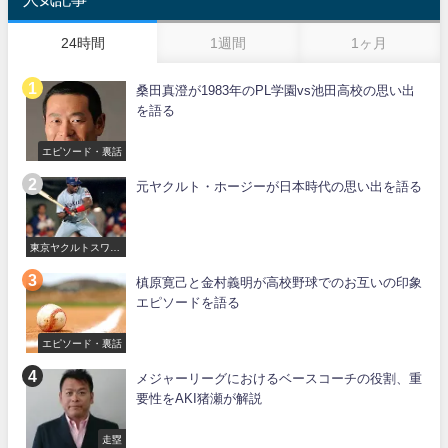
24時間
1週間
1ヶ月
桑田真澄が1983年のPL学園vs池田高校の思い出
を語る
エピソード・裏話
元ヤクルト・ホージーが日本時代の思い出を語る
東京ヤクルトスワロ
ーズ
槙原寛己と金村義明が高校野球でのお互いの印象
エピソードを語る
エピソード・裏話
メジャーリーグにおけるベースコーチの役割、重
要性をAKI猪瀬が解説
走塁