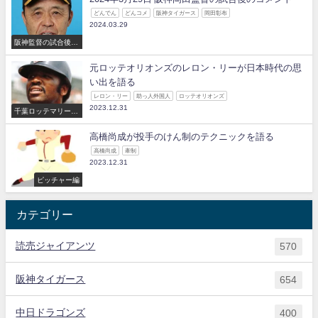
どんでん
どんコメ
阪神タイガース
岡田彰布
2024.03.29
阪神監督の試合後の
コメント
元ロッテオリオンズのレロン・リーが日本時代の思
い出を語る
レロン・リー
助っ人外国人
ロッテオリオンズ
2023.12.31
千葉ロッテマリーン
ズ
高橋尚成が投手のけん制のテクニックを語る
高橋尚成
牽制
2023.12.31
ピッチャー編
カテゴリー
読売ジャイアンツ
570
阪神タイガース
654
中日ドラゴンズ
400