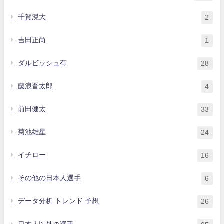
千賀滉大
2
吉田正尚
1
ダルビッシュ有
28
藤浪晋太郎
4
前田健太
33
菊池雄星
24
イチロー
16
その他の日本人選手
6
データ分析 トレンド 予想
26