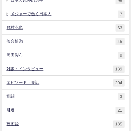
日本人以外の選手
95
メジャーで働く日本人
7
野村克也
63
落合博満
45
岡田彰布
9
対談・インタビュー
139
エピソード・裏話
204
乱闘
3
引退
21
技術論
185