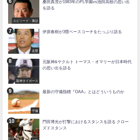
桑田真澄が1983年のPL学園vs池田高校の思い出
を語る
エピソード・裏話
伊原春樹が3塁ベースコーチをたっぷり語る
走塁
元阪神&ヤクルト トーマス・オマリーが日本時代
の思い出を語る
阪神タイガース
最新の守備指標『OAA』とはどういうものか
守備
門田博光が打撃におけるスタンスを語る クロー
ズドスタンス