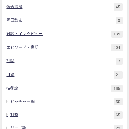
落合博満
45
岡田彰布
9
対談・インタビュー
139
エピソード・裏話
204
乱闘
3
引退
21
技術論
185
ピッチャー編
60
打撃
65
リード論
23