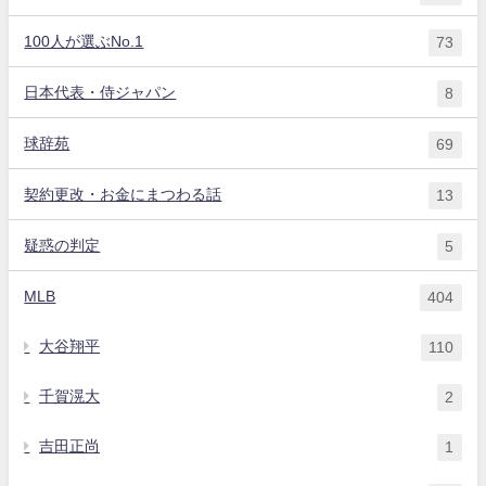
100人が選ぶNo.1
73
日本代表・侍ジャパン
8
球辞苑
69
契約更改・お金にまつわる話
13
疑惑の判定
5
MLB
404
大谷翔平
110
千賀滉大
2
吉田正尚
1