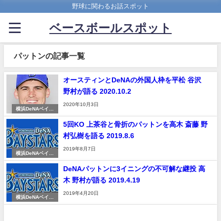
野球に関わるお話スポット
ベースボールスポット
パットンの記事一覧
オースティンとDeNAの外国人枠を平松 谷沢
野村が語る 2020.10.2
2020年10月3日
横浜DeNAベイス
ターズ
5回KO 上茶谷と骨折のパットンを高木 斎藤 野
村弘樹を語る 2019.8.6
2019年8月7日
横浜DeNAベイス
ターズ
DeNAパットンに3イニングの不可解な継投 高
木 野村が語る 2019.4.19
2019年4月20日
横浜DeNAベイス
ターズ