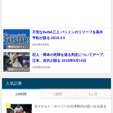
不安なDeNA三上 パットンのリリーフを高木
平松が語る 2019.4.5
2019年4月6日
横浜DeNAベイス
ターズ
巨人・岡本の死球を巡る判定についてデーブ、
江本、谷沢が語る 2018年9月14日
2018年9月15日
読売ジャイアンツ
人気記事
24時間
1週間
1ヶ月
元ヤクルト・ホージーが日本時代の思い出を語る