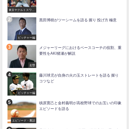
東京ヤクルトスワロ
ーズ
黒田博樹がツーシームを語る 握り 投げ方 極意
ピッチャー編
メジャーリーグにおけるベースコーチの役割、重
要性をAKI猪瀬が解説
走塁
藤川球児が自身の火の玉ストレートを語る 握り
コツなど
ピッチャー編
槙原寛己と金村義明が高校野球でのお互いの印象
エピソードを語る
エピソード・裏話