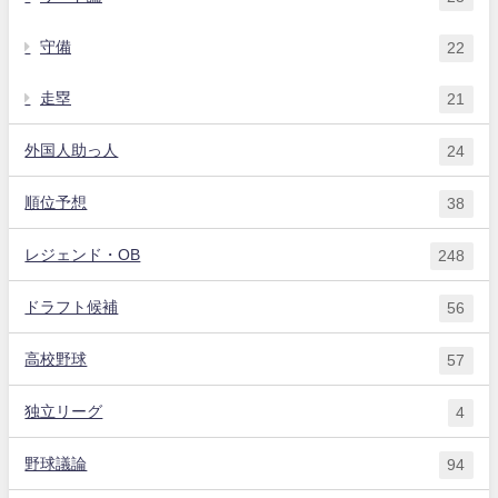
守備
22
走塁
21
外国人助っ人
24
順位予想
38
レジェンド・OB
248
ドラフト候補
56
高校野球
57
独立リーグ
4
野球議論
94