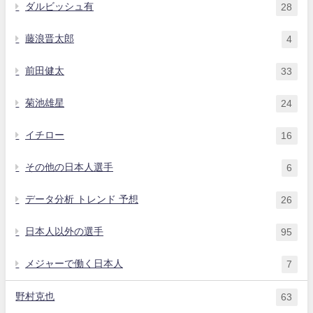
ダルビッシュ有
28
藤浪晋太郎
4
前田健太
33
菊池雄星
24
イチロー
16
その他の日本人選手
6
データ分析 トレンド 予想
26
日本人以外の選手
95
メジャーで働く日本人
7
野村克也
63