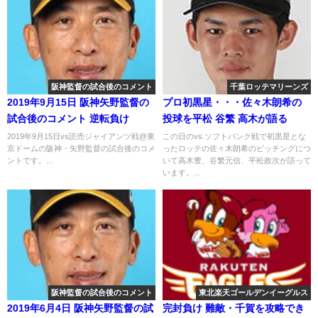
阪神監督の試合後のコメント
千葉ロッテマリーンズ
2019年9月15日 阪神矢野監督の
プロ初黒星・・・佐々木朗希の
試合後のコメント 逆転負け
投球を平松 谷繁 高木が語る
2019年9月15日vs読売ジャイアンツ戦@東
この日のvs.ソフトバンク戦で初黒星とな
京ドームの阪神・矢野監督の試合後のコメ
ったロッテの佐々木朗希のピッチングにつ
ントです。...
いて高木豊、谷繁元信、平松政次が語って
います。...
阪神監督の試合後のコメント
東北楽天ゴールデンイーグルス
2019年6月4日 阪神矢野監督の試
完封負け 難敵・千賀を攻略でき