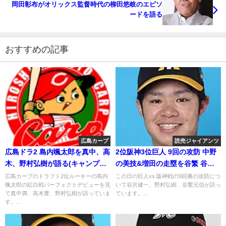
岡田彰布がオリックス監督時代の柳田悠岐のエピソ
ードを語る
おすすめの記事
広島カープ
読売ジャイアンツ
広島ドラ2 島内颯太郎を真中、高
2位阪神3位巨人 9回の攻防 中野
木、野村弘樹が語る(キャンプ中
の美技&増田の走塁を谷繁 谷沢
盤) 2019年2月18日
野村が語る
広島カープのドラフト2位ルーキーの島内
この日の巨人vs.阪神戦の9回裏の攻防につ
颯太郎の紅白戦パーフェクトデビューを見
いて谷沢健一、野村弘樹、谷繫元信が語っ
て真中満、高木豊、野村弘樹が語っていま
ています。...
す。...