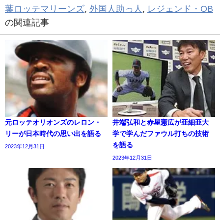
葉ロッテマリーンズ
,
外国人助っ人
,
レジェンド・OB
の関連記事
元ロッテオリオンズのレロン・
井端弘和と赤星憲広が亜細亜大
リーが日本時代の思い出を語る
学で学んだファウル打ちの技術
を語る
2023年12月31日
2023年12月31日