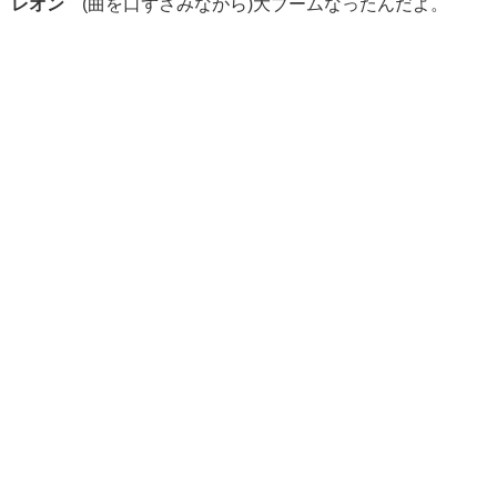
レオン
(曲を口ずさみながら)大ブームなったんだよ。