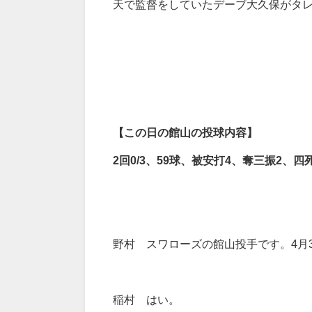
天で監督をしていたデーブ大久保がタ
【この日の館山の投球内容】
2
回0/3
、59
球、被安打4
、奪三振2
、四
野村 スワローズの館山投手です。4月
稲村 はい。