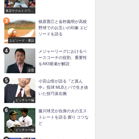
東京ヤクルトスワロ
ーズ
槙原寛己と金村義明が高校
野球でのお互いの印象 エピ
ソードを語る
エピソード・裏話
メジャーリーグにおけるベ
ースコーチの役割、重要性
をAKI猪瀬が解説
走塁
小宮山悟が語る『ど真ん
中』投球 MLBとパで生き抜
いた技巧派右腕
ピッチャー編
藤川球児が自身の火の玉ス
トレートを語る 握り コツな
ど
ピッチャー編