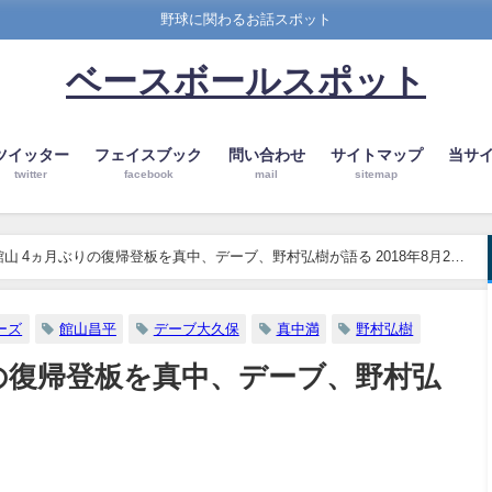
野球に関わるお話スポット
ベースボールスポット
ツイッター
フェイスブック
問い合わせ
サイトマップ
当サ
twitter
facebook
mail
sitemap
山 4ヵ月ぶりの復帰登板を真中、デーブ、野村弘樹が語る 2018年8月22
ーズ
館山昌平
デーブ大久保
真中満
野村弘樹
の復帰登板を真中、デーブ、野村弘