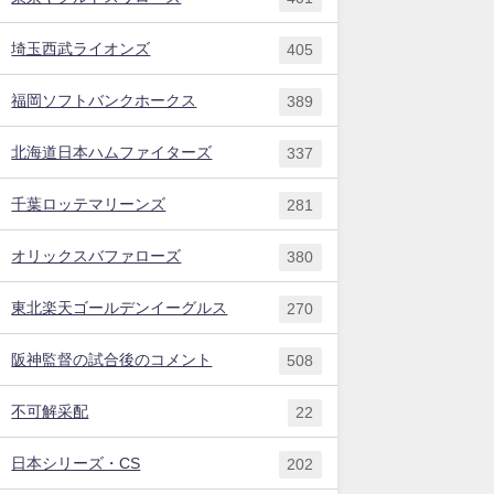
埼玉西武ライオンズ
405
福岡ソフトバンクホークス
389
北海道日本ハムファイターズ
337
千葉ロッテマリーンズ
281
オリックスバファローズ
380
東北楽天ゴールデンイーグルス
270
阪神監督の試合後のコメント
508
不可解采配
22
日本シリーズ・CS
202