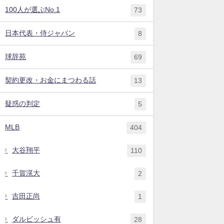
100人が選ぶNo.1
73
日本代表・侍ジャパン
8
球辞苑
69
契約更改・お金にまつわる話
13
疑惑の判定
5
MLB
404
大谷翔平
110
千賀滉大
2
吉田正尚
1
ダルビッシュ有
28