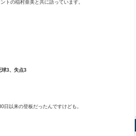
レントの稲村亜美と共に語っています。
死球3
、失点3
30日以来の登板だったんですけども。