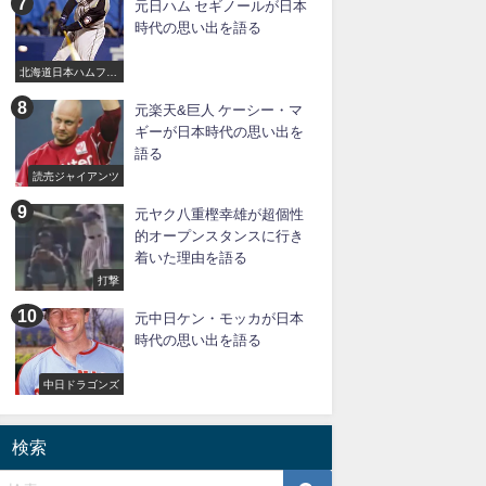
元日ハム セギノールが日本
時代の思い出を語る
北海道日本ハムファ
イターズ
元楽天&巨人 ケーシー・マ
ギーが日本時代の思い出を
語る
読売ジャイアンツ
元ヤク八重樫幸雄が超個性
的オープンスタンスに行き
着いた理由を語る
打撃
元中日ケン・モッカが日本
時代の思い出を語る
中日ドラゴンズ
検索