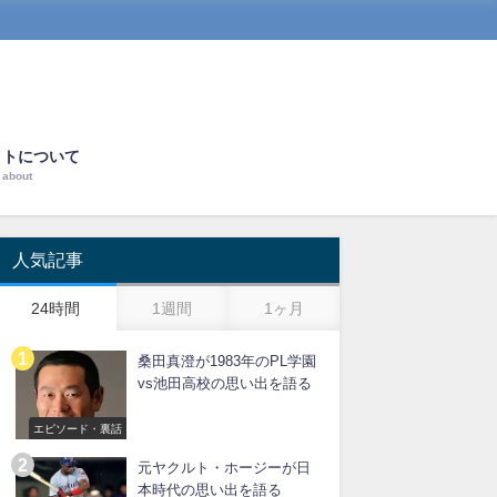
イトについて
about
人気記事
24時間
1週間
1ヶ月
桑田真澄が1983年のPL学園
vs池田高校の思い出を語る
エピソード・裏話
元ヤクルト・ホージーが日
本時代の思い出を語る