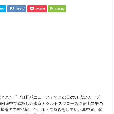
tter
はてブ
Pocket
Feedly
放送された「プロ野球ニュース」でこの日のvs.広島カープ
3回途中で降板した東京ヤクルトスワローズの館山昌平の
元横浜の野村弘樹、ヤクルトで監督をしていた真中満、楽