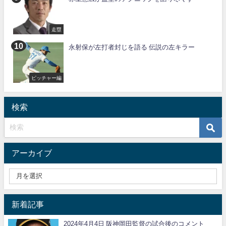
走塁
永射保が左打者封じを語る 伝説の左キラー
ピッチャー編
検索
アーカイブ
新着記事
2024年4月4日 阪神岡田監督の試合後のコメント