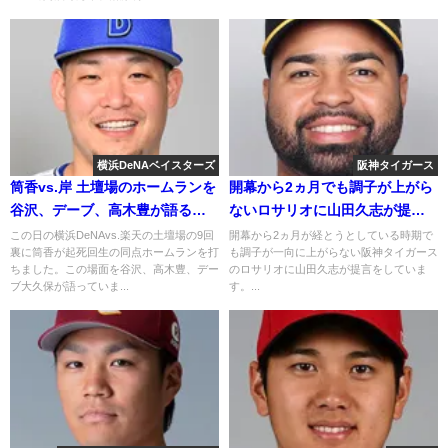
横浜DeNAベイスターズ
阪神タイガース
筒香vs.岸 土壇場のホームランを
開幕から2ヵ月でも調子が上がら
谷沢、デーブ、高木豊が語る
ないロサリオに山田久志が提言
2018年5月31日
2018年5月22日
この日の横浜DeNAvs.楽天の土壇場の9回
開幕から2ヵ月が経とうとしている時期で
裏に筒香が起死回生の同点ホームランを打
も調子が一向に上がらない阪神タイガース
ちました。この場面を谷沢、高木豊、デー
のロサリオに山田久志が提言をしていま
ブ大久保が語っていま...
す。...