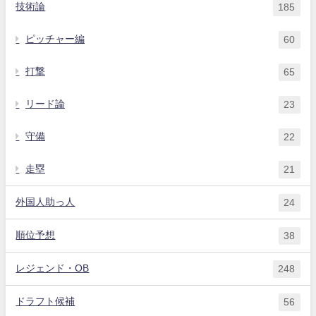
技術論
185
ピッチャー編
60
打撃
65
リード論
23
守備
22
走塁
21
外国人助っ人
24
順位予想
38
レジェンド・OB
248
ドラフト候補
56