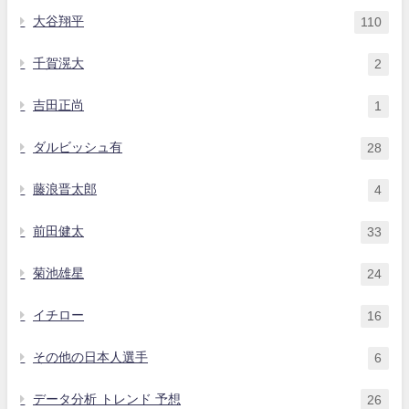
大谷翔平
110
千賀滉大
2
吉田正尚
1
ダルビッシュ有
28
藤浪晋太郎
4
前田健太
33
菊池雄星
24
イチロー
16
その他の日本人選手
6
データ分析 トレンド 予想
26