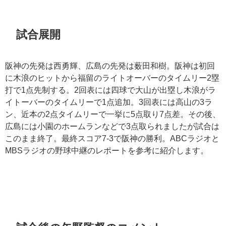
試合展開
阪神の先発は西勇輝、広島の先発は薮田和樹。阪神は初回
に木浪のヒットから福留のライトオーバーのタイムリー
2
塁
打で
1
点先制する。
2
回表には四球で大山が出塁し木浪がラ
イトーバーのタイムリーで
1
点追加。
3
回表には高山の
3
ラ
ン、近本の
2
点タイムリーで一挙に
5
点取り
7
点差。その後、
広島には小園のホームランなどで
3
点取られましたが試合は
このまま終了。最終スコア
7-3
で阪神の勝利。
ABC
ラジオと
MBS
ラジオの野球中継のレポートを参考に紹介します。