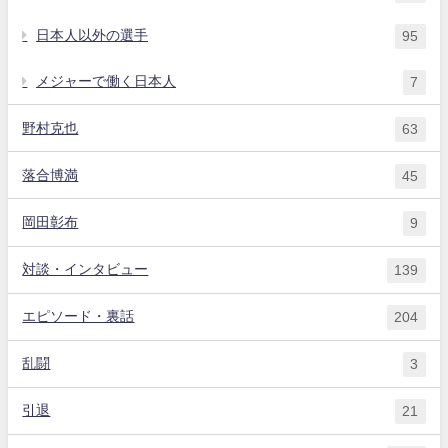
日本人以外の選手
95
メジャーで働く日本人
7
野村克也
63
落合博満
45
岡田彰布
9
対談・インタビュー
139
エピソード・裏話
204
乱闘
3
引退
21