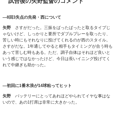
試合後の矢野監督のコメント
―
8
回
3
失点の先発・西について
矢野
さすがだった。三振をばったばったと取るタイプじ
ゃないけど、しっかりと要所でダブルプレーを取ったり、
苦しい時にもそれなりに投げてくれるのが西のスタイル。
さすがだな。
1
年通してやると相手もタイミングが合う時も
あって苦しむ時もある。ただ、調子自体はそれほど良いと
いう感じではなかったけど、今日は長いイニング投げてく
れて中継ぎも助かった。
―初回に
1
番木浪が
14
球粘ってヒット
矢野
バッテリーにとってあれほどやられてイヤな事はな
いので、あの
1
打席は非常に大きかった。