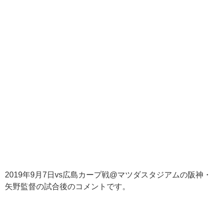
2019
年
9
月
7
日
vs
広島カープ戦
@
マツダスタジアムの阪神・
矢野監督の試合後のコメントです。