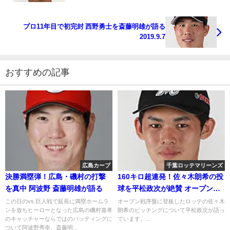
プロ11年目で初完封 西野勇士を斎藤明雄が語る
2019.9.7
おすすめの記事
広島カープ
千葉ロッテマリーンズ
決勝満塁弾！広島・磯村の打撃
160キロ超連発！佐々木朗希の投
を真中 阿波野 斎藤明雄が語る
球を平松政次が絶賛 オープン戦
序盤
この日のvs.巨人戦で延長に満塁ホームラ
オープン戦序盤に登板したロッテの佐々木
ンを放ちヒーローとなった広島の磯村嘉孝
朗希のピッチングについて平松政次が語っ
のキャッチャーならではのバッティングに
ています。...
ついて阿波野秀幸、斎藤明...