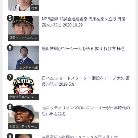
打撃
NPB記録 12試合連続盗塁 周東祐京を立浪 田尾
高木が語る 2020.10.29
福岡ソフトバンクホ
ークス
黒田博樹がツーシームを語る 握り 投げ方 極意
ピッチャー編
日ハム ショートスターター 継投をデーブ 大矢 斎
藤が語る 2019.5.9
北海道日本ハムファ
イターズ
元ロッテオリオンズのレロン・リーが日本時代の
思い出を語る
千葉ロッテマリーン
ズ
赤星憲広が盗塁のテクニックを語り尽くす