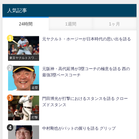
人気記事
24時間
1週間
1ヶ月
元ヤクルト・ホージーが日本時代の思い出を語る
東京ヤクルトスワロ
ーズ
元阪神・高代延博が3塁コーチの極意を語る 西の
最強3塁ベースコーチ
走塁
門田博光が打撃におけるスタンスを語る クロー
ズドスタンス
打撃
中村剛也がバットの握りを語る グリップ