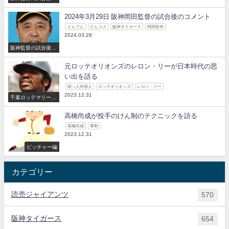
コメント
2024年3月29日 阪神岡田監督の試合後のコメント
どんでん
どんコメ
阪神タイガース
岡田彰布
2024.03.29
阪神監督の試合後の
コメント
元ロッテオリオンズのレロン・リーが日本時代の思
い出を語る
助っ人外国人
ロッテオリオンズ
レロン・リー
2023.12.31
千葉ロッテマリーン
ズ
高橋尚成が投手のけん制のテクニックを語る
高橋尚成
牽制
2023.12.31
ピッチャー編
カテゴリー
読売ジャイアンツ
570
阪神タイガース
654