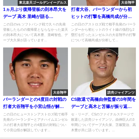
東北楽天ゴールデンイーグルス
大谷翔平
1ヵ月ぶり復帰登板の則本昂大を
打者大谷、バーランダーから初
デーブ 高木 里崎が語る
ヒットの打撃を高橋尚成が分析
2020.9.29
2018年7月22日
この日のvs.ソフトバンク戦で久々の先発
この日のアストロズ戦で相手先発のバーラ
登板したものの復帰星とならなかった楽天
ンダーから初ヒットのライト線の強烈な2
の則本昂大について高木豊、里崎智也、デ
塁打を打ったエンゼルスの大谷翔平の打撃
ーブ大久保が語っています...
について高橋尚成が分析して...
大谷翔平
読売ジャイアンツ
バーランダーとの4度目の対戦の
CS敗退で高橋由伸監督の3年間を
打者大谷翔平を小宮山悟が解説
デーブと高木と笘篠が振り返る
2018年8月31日
2018年10月19日
この日のヒューストンアストロズ戦で相手
セ・リーグ、CSのファイナルステージで
先発のバーランダーとアナハイムエンゼル
敗退した読売ジャイアンツ。由伸巨人の3
スの打者大谷翔平との4度目の対戦につい
年間についてデーブ大久保、笘篠賢治、高
て小宮山悟が解説しています...
木豊が共に語っています。...