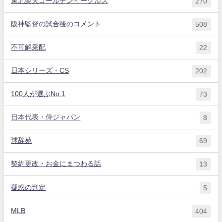
東北楽天ゴールデンイーグルス
270
阪神監督の試合後のコメント
508
不可解采配
22
日本シリーズ・CS
202
100人が選ぶNo.1
73
日本代表・侍ジャパン
8
球辞苑
69
契約更改・お金にまつわる話
13
疑惑の判定
5
MLB
404