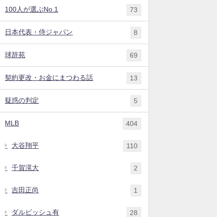
100人が選ぶNo.1
73
日本代表・侍ジャパン
8
球辞苑
69
契約更改・お金にまつわる話
13
疑惑の判定
5
MLB
404
大谷翔平
110
千賀滉大
2
吉田正尚
1
ダルビッシュ有
28