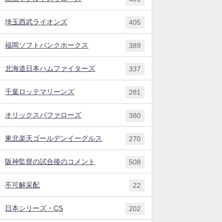
埼玉西武ライオンズ
405
福岡ソフトバンクホークス
389
北海道日本ハムファイターズ
337
千葉ロッテマリーンズ
281
オリックスバファローズ
380
東北楽天ゴールデンイーグルス
270
阪神監督の試合後のコメント
508
不可解采配
22
日本シリーズ・CS
202