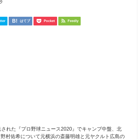
秒
tter
はてブ
Pocket
Feedly
放送された『プロ野球ニュース2020』でキャンプ中盤、北
と野村佑希について元横浜の斎藤明雄と元ヤクルト広島の