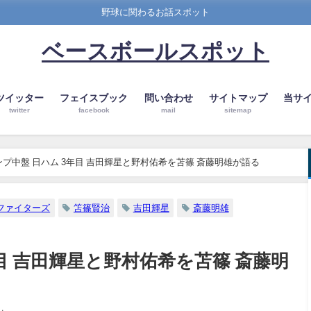
野球に関わるお話スポット
ベースボールスポット
ツイッター
フェイスブック
問い合わせ
サイトマップ
当サ
twitter
facebook
mail
sitemap
ンプ中盤 日ハム 3年目 吉田輝星と野村佑希を苫篠 斎藤明雄が語る
ファイターズ
笘篠賢治
吉田輝星
斎藤明雄
目 吉田輝星と野村佑希を苫篠 斎藤明