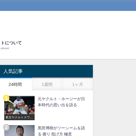
イトについて
about
人気記事
24時間
1週間
1ヶ月
元ヤクルト・ホージーが日
本時代の思い出を語る
東京ヤクルトスワロ
ーズ
黒田博樹がツーシームを語
る 握り 投げ方 極意