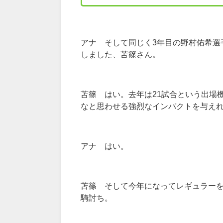
アナ そして同じく3年目の野村佑希選
しました、苫篠さん。
苫篠 はい。去年は21試合という出場
なと思わせる強烈なインパクトを与え
アナ はい。
苫篠 そして今年になってレギュラー
騎討ち。