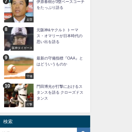
伊原春樹が3塁ベースコーチ
をたっぷり語る
走塁
元阪神&ヤクルト トーマ
ス・オマリーが日本時代の
思い出を語る
阪神タイガース
最新の守備指標『OAA』と
はどういうものか
守備
門田博光が打撃におけるス
タンスを語る クローズドス
タンス
打撃
検索