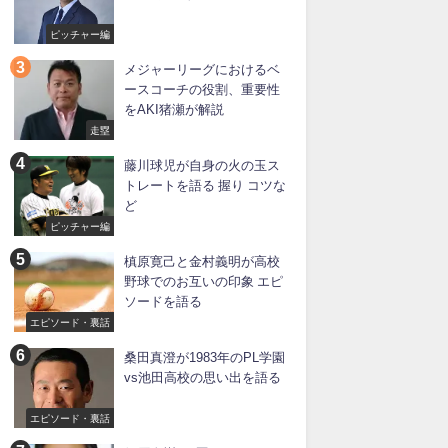
ピッチャー編
メジャーリーグにおけるベ
ースコーチの役割、重要性
をAKI猪瀬が解説
走塁
藤川球児が自身の火の玉ス
トレートを語る 握り コツな
ど
ピッチャー編
槙原寛己と金村義明が高校
野球でのお互いの印象 エピ
ソードを語る
エピソード・裏話
桑田真澄が1983年のPL学園
vs池田高校の思い出を語る
エピソード・裏話