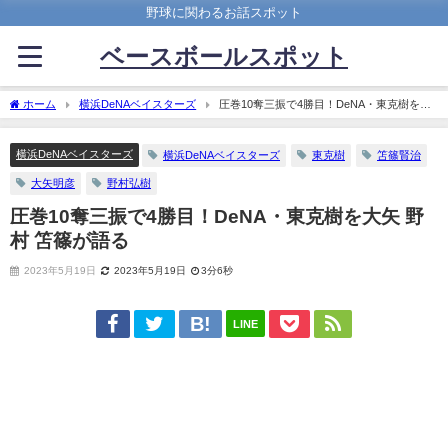
野球に関わるお話スポット
ベースボールスポット
ホーム
横浜DeNAベイスターズ
圧巻10奪三振で4勝目！DeNA・東克樹を大
矢 野村 笘篠が語る
横浜DeNAベイスターズ
横浜DeNAベイスターズ
東克樹
笘篠賢治
大矢明彦
野村弘樹
圧巻10奪三振で4勝目！DeNA・東克樹を大矢 野
村 笘篠が語る
2023年5月19日
2023年5月19日
3分6秒
LINE