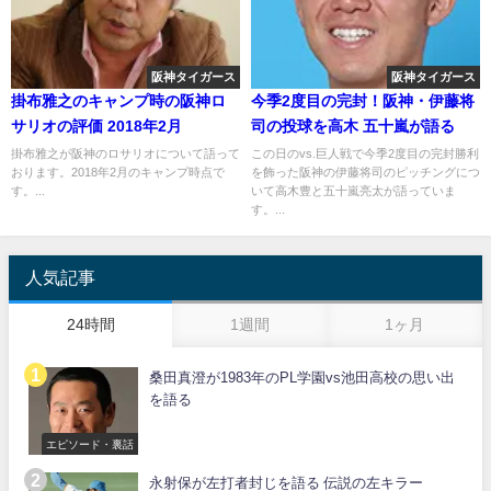
阪神タイガース
阪神タイガース
掛布雅之のキャンプ時の阪神ロ
今季2度目の完封！阪神・伊藤将
サリオの評価 2018年2月
司の投球を高木 五十嵐が語る
掛布雅之が阪神のロサリオについて語って
この日のvs.巨人戦で今季2度目の完封勝利
おります。2018年2月のキャンプ時点で
を飾った阪神の伊藤将司のピッチングにつ
す。...
いて高木豊と五十嵐亮太が語っていま
す。...
人気記事
24時間
1週間
1ヶ月
桑田真澄が1983年のPL学園vs池田高校の思い出
を語る
エピソード・裏話
永射保が左打者封じを語る 伝説の左キラー