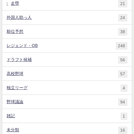
走塁
21
外国人助っ人
24
順位予想
38
レジェンド・OB
248
ドラフト候補
56
高校野球
57
独立リーグ
4
野球議論
94
雑記
1
未分類
16