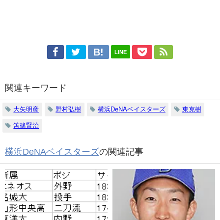
LINE
関連キーワード
大矢明彦
野村弘樹
横浜DeNAベイスターズ
東克樹
笘篠賢治
横浜DeNAベイスターズ
の関連記事