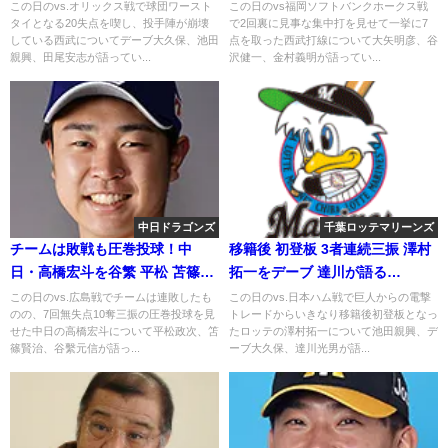
2019.8.15
が語る 2018年8月2日
この日のvs.オリックス戦で球団ワースト
この日のvs福岡ソフトバンクホークス戦
タイとなる20失点を喫し、投手陣が崩壊
で2回裏に見事な集中打を見せて一挙に7
している西武についてデーブ大久保、池田
点を取った西武打線について大矢明彦、谷
親興、田尾安志が語ってい...
沢健一、金村義明が語ってい...
中日ドラゴンズ
千葉ロッテマリーンズ
チームは敗戦も圧巻投球！中
移籍後 初登板 3者連続三振 澤村
日・高橋宏斗を谷繁 平松 苫篠が
拓一をデーブ 達川が語る
語る
2020.9.8
この日のvs.広島戦でチームは連敗したも
この日のvs.日本ハム戦で巨人からの電撃
のの、7回無失点10奪三振の圧巻投球を見
トレードからいきなり移籍後初登板となっ
せた中日の高橋宏斗について平松政次、笘
たロッテの澤村拓一について池田親興、デ
篠賢治、谷繫元信が語っ...
ーブ大久保、達川光男が語...