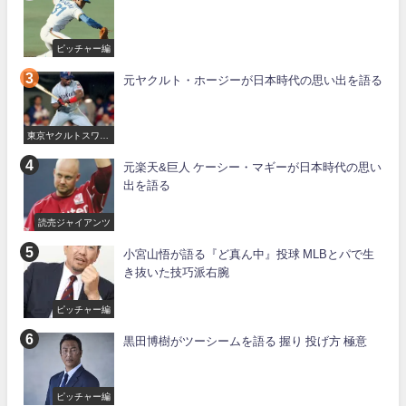
ピッチャー編
元ヤクルト・ホージーが日本時代の思い出を語る
東京ヤクルトスワロ
ーズ
元楽天&巨人 ケーシー・マギーが日本時代の思い
出を語る
読売ジャイアンツ
小宮山悟が語る『ど真ん中』投球 MLBとパで生
き抜いた技巧派右腕
ピッチャー編
黒田博樹がツーシームを語る 握り 投げ方 極意
ピッチャー編