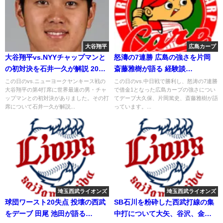
大谷翔平
広島カープ
大谷翔平vs.NYYチャップマンと
怒濤の7連勝 広島の強さを片岡
の初対決を石井一久が解説 2018
斎藤雅樹が語る 経験談
年5月26日
2019.4.25
この日のvs.ニューヨークヤンキース戦の
この日のvs.中日戦で勝利し、怒涛の7連勝
大谷翔平の第4打席に世界最速の男・チャ
で借金1となった広島カープの強さについ
ップマンとの初対決がありました。その打
てデーブ大久保、片岡篤史、斎藤雅樹が語
席について石井一久が解説...
っています。...
埼玉西武ライオンズ
埼玉西武ライオンズ
球団ワースト20失点 投壊の西武
SB石川を粉砕した西武打線の集
をデーブ 田尾 池田が語る
中打について大矢、谷沢、金村