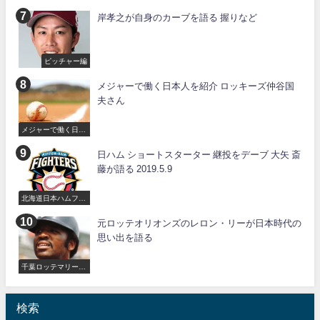
岸孝之が自身のカーブを語る 握りなど
ピッチャー編
メジャーで働く日本人を紹介 ロッキーズ仲谷国
夫さん
メジャーで働く日本
人
日ハム ショートスターター 継投をデーブ 大矢 斎
藤が語る 2019.5.9
北海道日本ハムファ
イターズ
元ロッテオリオンズのレロン・リーが日本時代の
思い出を語る
千葉ロッテマリーン
ズ
検索