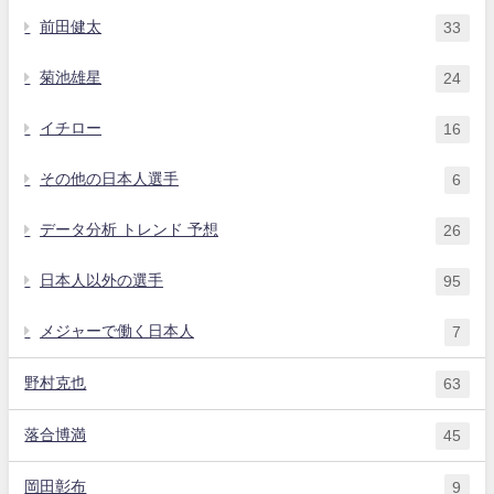
前田健太
33
菊池雄星
24
イチロー
16
その他の日本人選手
6
データ分析 トレンド 予想
26
日本人以外の選手
95
メジャーで働く日本人
7
野村克也
63
落合博満
45
岡田彰布
9