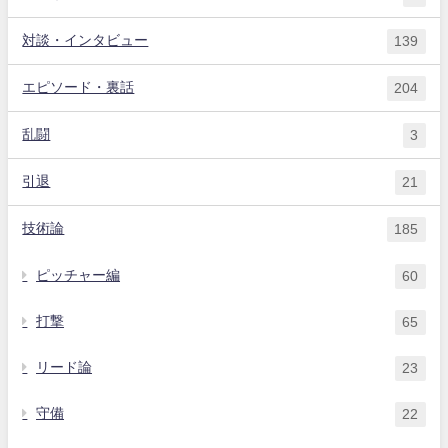
対談・インタビュー
139
エピソード・裏話
204
乱闘
3
引退
21
技術論
185
ピッチャー編
60
打撃
65
リード論
23
守備
22