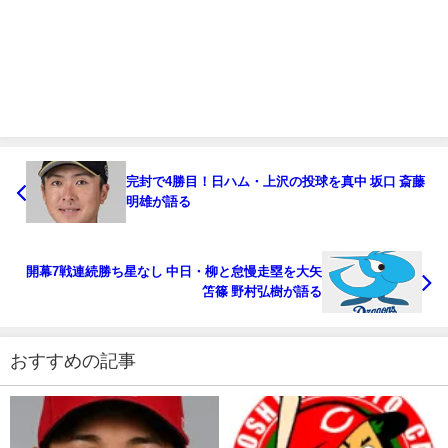
完封で4勝目！日ハム・上沢の投球を真中 坂口 斎藤
明雄が語る
開幕7戦連続勝ち星なし 中日・柳と怠慢走塁を大矢
笘篠 野村弘樹が語る
おすすめの記事