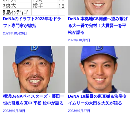
DeNAのドラフト2023年をドラ
DeNA 本拠地CS開催へ望み繋げ
フト専門家が総括
る大一番で完封！大貫晋一を平
松が語る
2023年10月26日
2023年10月2日
横浜DeNAベイスターズ・藤田一
DeNA 16勝目の東克樹＆決勝タ
也の引退を真中 平松 松中が語る
イムリーの大田を大矢が語る
2023年9月28日
2023年9月27日