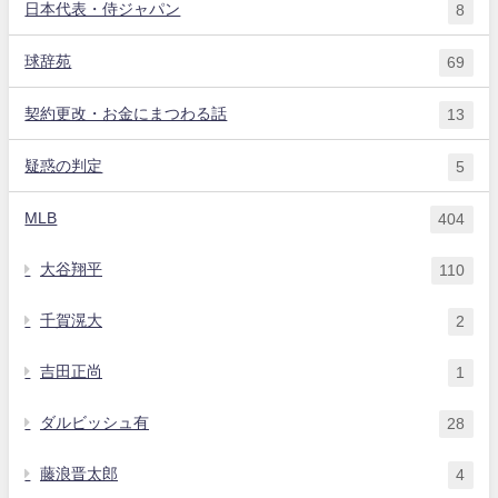
日本代表・侍ジャパン
8
球辞苑
69
契約更改・お金にまつわる話
13
疑惑の判定
5
MLB
404
大谷翔平
110
千賀滉大
2
吉田正尚
1
ダルビッシュ有
28
藤浪晋太郎
4