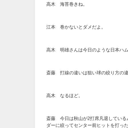
高木 海苔巻きね。
江本 巻かないとダメだよ。
高木 明雄さんは今日のような日本ハ
斎藤 打線の違いは狙い球の絞り方の
高木 なるほど。
斎藤 今日は秋山が2打席凡退している
ダーに絞ってセンター前ヒットを打っ