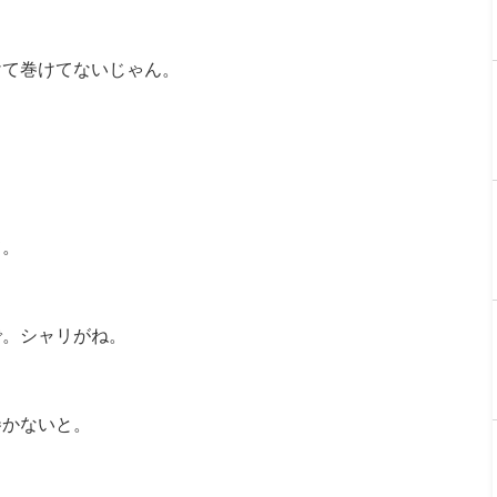
けて巻けてないじゃん。
て。
で。シャリがね。
巻かないと。