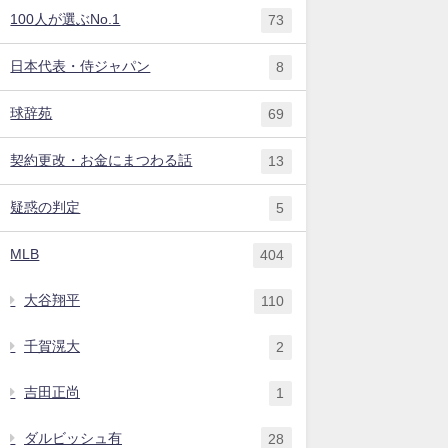
100人が選ぶNo.1
73
日本代表・侍ジャパン
8
球辞苑
69
契約更改・お金にまつわる話
13
疑惑の判定
5
MLB
404
大谷翔平
110
千賀滉大
2
吉田正尚
1
ダルビッシュ有
28