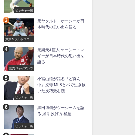
ピッチャー編
元ヤクルト・ホージーが日
本時代の思い出を語る
東京ヤクルトスワロ
ーズ
元楽天&巨人 ケーシー・マ
ギーが日本時代の思い出を
語る
読売ジャイアンツ
小宮山悟が語る『ど真ん
中』投球 MLBとパで生き抜
いた技巧派右腕
ピッチャー編
黒田博樹がツーシームを語
る 握り 投げ方 極意
ピッチャー編