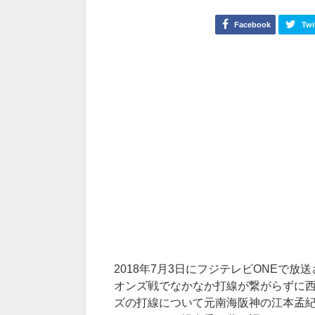
Facebook
Twi
2018年7月3日にフジテレビONEで
オンズ戦でなかなか打線が繋がらずに
ズの打線について元南海阪神の江本孟