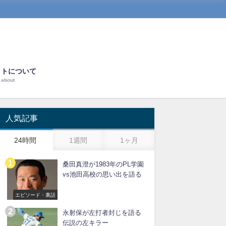
イトについて
about
人気記事
24時間
1週間
1ヶ月
桑田真澄が1983年のPL学園
vs池田高校の思い出を語る
エピソード・裏話
永射保が左打者封じを語る
伝説の左キラー