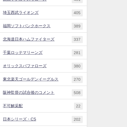
埼玉西武ライオンズ
405
福岡ソフトバンクホークス
389
北海道日本ハムファイターズ
337
千葉ロッテマリーンズ
281
オリックスバファローズ
380
東北楽天ゴールデンイーグルス
270
阪神監督の試合後のコメント
508
不可解采配
22
日本シリーズ・CS
202