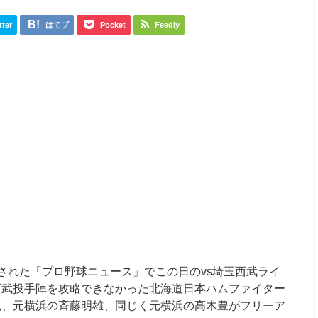
tter
はてブ
Pocket
Feedly
放送された「プロ野球ニュース」でこの日のvs埼玉西武ライ
西武投手陣を攻略できなかった北海道日本ハムファイター
紀、元横浜の斉藤明雄、同じく元横浜の高木豊がフリーア