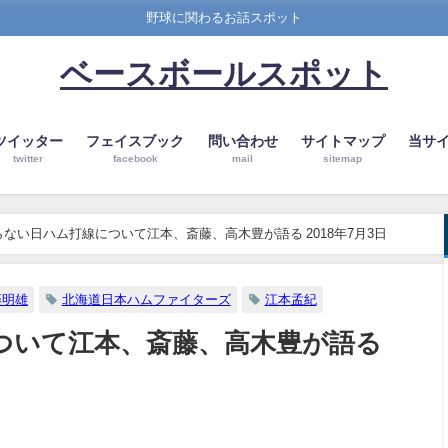
野球に関わるお話スポット
ベースボールスポット
ツイッター
フェイスブック
問い合わせ
サイトマップ
当サ
twitter
facebook
mail
sitemap
らない日ハム打線について江本、斎藤、高木豊が語る 2018年7月3日
藤明雄
北海道日本ハムファイターズ
江本孟紀
ついて江本、斎藤、高木豊が語る