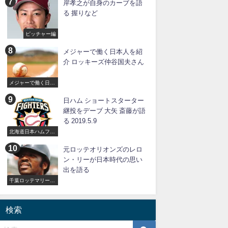
岸孝之が自身のカーブを語
る 握りなど
ピッチャー編
メジャーで働く日本人を紹
介 ロッキーズ仲谷国夫さん
メジャーで働く日本
人
日ハム ショートスターター
継投をデーブ 大矢 斎藤が語
る 2019.5.9
北海道日本ハムファ
イターズ
元ロッテオリオンズのレロ
ン・リーが日本時代の思い
出を語る
千葉ロッテマリーン
ズ
検索