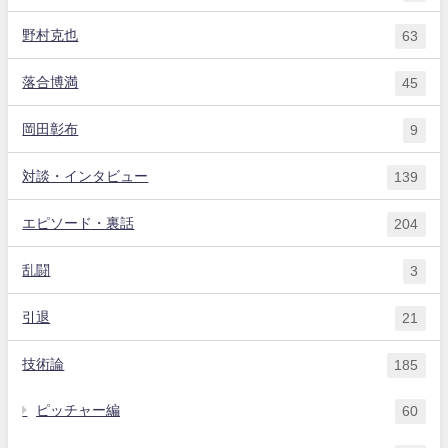
野村克也
63
落合博満
45
岡田彰布
9
対談・インタビュー
139
エピソード・裏話
204
乱闘
3
引退
21
技術論
185
ピッチャー編
60