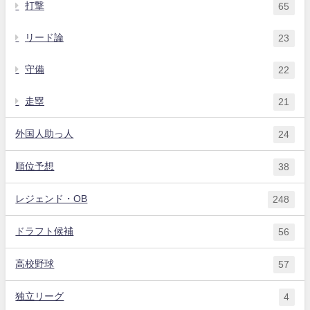
打撃
65
リード論
23
守備
22
走塁
21
外国人助っ人
24
順位予想
38
レジェンド・OB
248
ドラフト候補
56
高校野球
57
独立リーグ
4