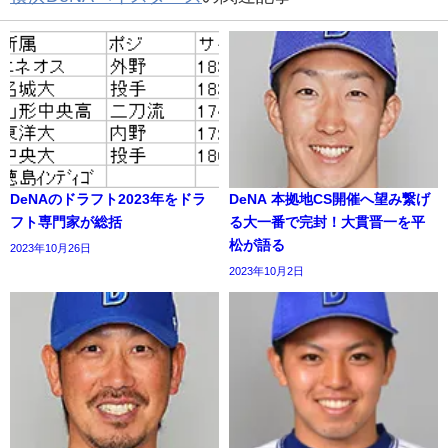
DeNAのドラフト2023年をドラ
DeNA 本拠地CS開催へ望み繋げ
フト専門家が総括
る大一番で完封！大貫晋一を平
松が語る
2023年10月26日
2023年10月2日