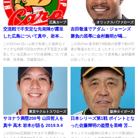
広島カープ
オリックスバファローズ
交流戦で不安定な先発陣が露呈
吉田敬遠でアダム・ジョーンズ
した広島について真中、岩本、
勝負の屈辱に金村義明が喝
笘篠が語る2018年6月18日
2020.7.26
この日のvs.日ハム戦で先発した福井もイ
この日のvs.楽天戦で9回表の攻撃で前の打
マイチな内容で試合が作れず不安定さが露
者が敬遠されてしまったオリックスのアダ
呈している広島カープの先発陣について真
ム・ジョーンズについて岩本勉と金村義明
中満、岩本勉、笘篠賢治が...
が語っています。...
東京ヤクルトスワローズ
阪神タイガース
サヨナラ満塁200号 山田哲人を
日本シリーズ第1戦 ポイントとな
真中 高木 岩本が語る 2019.9.4
った佐藤輝明の盗塁を里崎 笘篠
が語る
この日のvs広島戦でサヨナラ満塁ホーム
オリックスvs阪神の日本シリーズ第1戦の