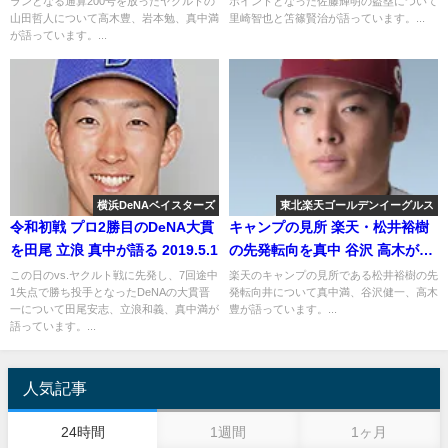
ランとなる通算200号を放ったヤクルトの
ポイントとなった佐藤輝明の盗塁について
山田哲人について高木豊、岩本勉、真中満
里崎智也と笘篠賢治が語っています。...
が語っています。...
横浜DeNAベイスターズ
東北楽天ゴールデンイーグルス
令和初戦 プロ2勝目のDeNA大貫
キャンプの見所 楽天・松井裕樹
を田尾 立浪 真中が語る 2019.5.1
の先発転向を真中 谷沢 高木が語
る
この日のvs.ヤクルト戦に先発し、7回途中
楽天のキャンプの見所である松井裕樹の先
1失点で勝ち投手となったDeNAの大貫晋
発転向井について真中満、谷沢健一、高木
一について田尾安志、立浪和義、真中満が
豊が語っています。...
語っています。...
人気記事
24時間
1週間
1ヶ月