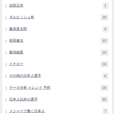
吉田正尚
1
ダルビッシュ有
28
藤浪晋太郎
4
前田健太
33
菊池雄星
24
イチロー
16
その他の日本人選手
6
データ分析 トレンド 予想
26
日本人以外の選手
95
メジャーで働く日本人
7