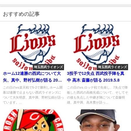
おすすめの記事
埼玉西武ライオンズ
埼玉西武ライオンズ
ホーム12連勝の西武について大
3投手で12失点 西武投手陣を真
矢、真中、野村弘樹が語る 2018
中 高木 斎藤が語る 2019.5.8
年4月30日
この日のvs楽天戦で5-2で勝利しホーム開
この日のvs.ロッテ戦で先発し、7失点で降
幕12連勝で止まらない西武ライオンズに
板した西武の高橋光成について、そしてそ
ついて大矢明彦、真中満、野村弘樹が語っ
の後も失点した中継ぎ陣について斎藤明
ています。...
雄、真中満、高木豊が語っ...