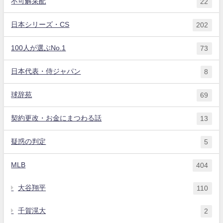
不可解采配
22
日本シリーズ・CS
202
100人が選ぶNo.1
73
日本代表・侍ジャパン
8
球辞苑
69
契約更改・お金にまつわる話
13
疑惑の判定
5
MLB
404
大谷翔平
110
千賀滉大
2