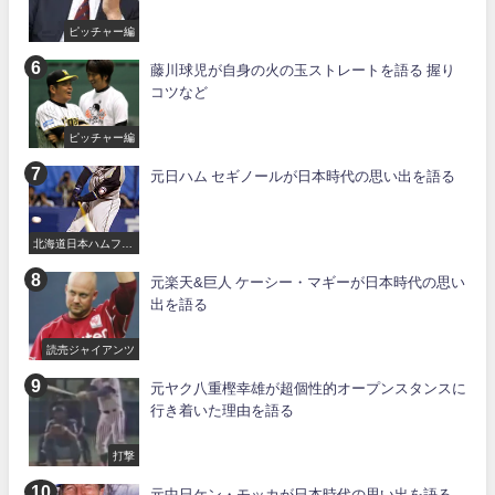
ピッチャー編
藤川球児が自身の火の玉ストレートを語る 握り
コツなど
ピッチャー編
元日ハム セギノールが日本時代の思い出を語る
北海道日本ハムファ
イターズ
元楽天&巨人 ケーシー・マギーが日本時代の思い
出を語る
読売ジャイアンツ
元ヤク八重樫幸雄が超個性的オープンスタンスに
行き着いた理由を語る
打撃
元中日ケン・モッカが日本時代の思い出を語る