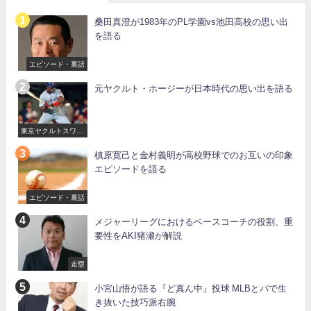
桑田真澄が1983年のPL学園vs池田高校の思い出
を語る
エピソード・裏話
元ヤクルト・ホージーが日本時代の思い出を語る
東京ヤクルトスワロ
ーズ
槙原寛己と金村義明が高校野球でのお互いの印象
エピソードを語る
エピソード・裏話
メジャーリーグにおけるベースコーチの役割、重
要性をAKI猪瀬が解説
走塁
小宮山悟が語る『ど真ん中』投球 MLBとパで生
き抜いた技巧派右腕