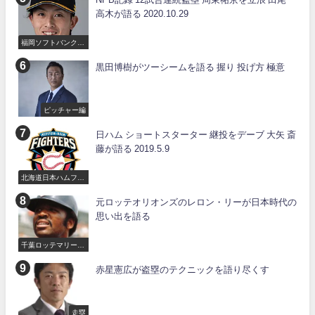
高木が語る 2020.10.29
福岡ソフトバンクホ
ークス
黒田博樹がツーシームを語る 握り 投げ方 極意
ピッチャー編
日ハム ショートスターター 継投をデーブ 大矢 斎
藤が語る 2019.5.9
北海道日本ハムファ
イターズ
元ロッテオリオンズのレロン・リーが日本時代の
思い出を語る
千葉ロッテマリーン
ズ
赤星憲広が盗塁のテクニックを語り尽くす
走塁