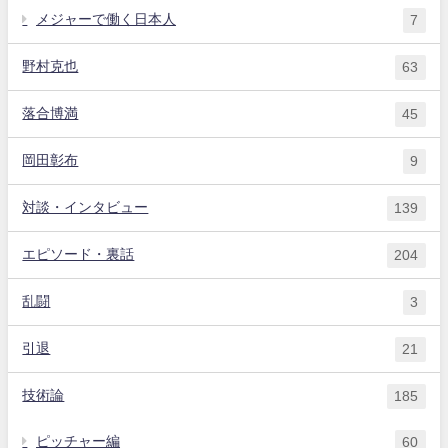
メジャーで働く日本人
7
野村克也
63
落合博満
45
岡田彰布
9
対談・インタビュー
139
エピソード・裏話
204
乱闘
3
引退
21
技術論
185
ピッチャー編
60