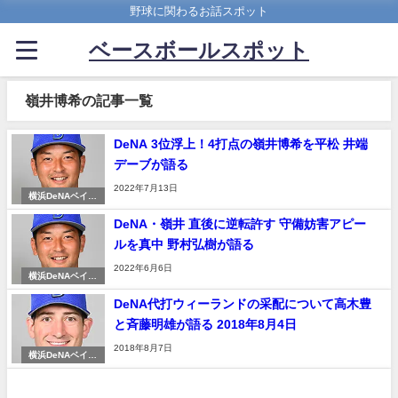
野球に関わるお話スポット
ベースボールスポット
嶺井博希の記事一覧
DeNA 3位浮上！4打点の嶺井博希を平松 井端
デーブが語る
2022年7月13日
横浜DeNAベイス
ターズ
DeNA・嶺井 直後に逆転許す 守備妨害アピー
ルを真中 野村弘樹が語る
2022年6月6日
横浜DeNAベイス
ターズ
DeNA代打ウィーランドの采配について高木豊
と斉藤明雄が語る 2018年8月4日
2018年8月7日
横浜DeNAベイス
ターズ