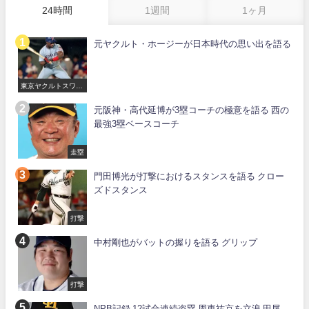
24時間
1週間
1ヶ月
元ヤクルト・ホージーが日本時代の思い出を語る
東京ヤクルトスワロ
ーズ
元阪神・高代延博が3塁コーチの極意を語る 西の
最強3塁ベースコーチ
走塁
門田博光が打撃におけるスタンスを語る クロー
ズドスタンス
打撃
中村剛也がバットの握りを語る グリップ
打撃
NPB記録 12試合連続盗塁 周東祐京を立浪 田尾