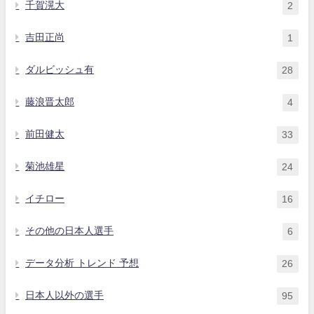
千賀滉大
2
吉田正尚
1
ダルビッシュ有
28
藤浪晋太郎
4
前田健太
33
菊池雄星
24
イチロー
16
その他の日本人選手
6
データ分析 トレンド 予想
26
日本人以外の選手
95