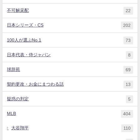
不可解采配
22
日本シリーズ・CS
202
100人が選ぶNo.1
73
日本代表・侍ジャパン
8
球辞苑
69
契約更改・お金にまつわる話
13
疑惑の判定
5
MLB
404
大谷翔平
110