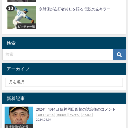
永射保が左打者封じを語る 伝説の左キラー
ピッチャー編
検索
アーカイブ
新着記事
2024年4月4日 阪神岡田監督の試合後のコメント
阪神タイガース
岡田彰布
どんでん
どんコメ
2024.04.04
阪神監督の試合後の