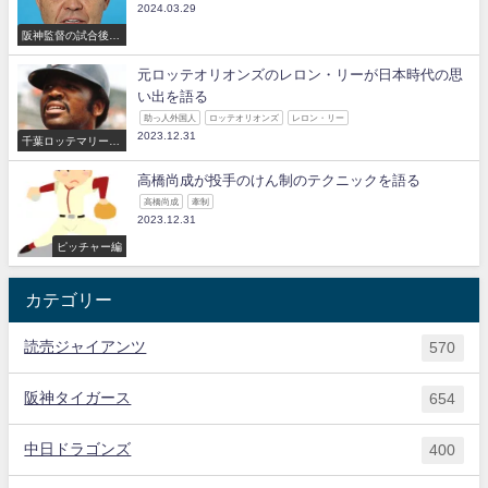
2024.03.29
阪神監督の試合後の
コメント
元ロッテオリオンズのレロン・リーが日本時代の思
い出を語る
助っ人外国人
ロッテオリオンズ
レロン・リー
2023.12.31
千葉ロッテマリーン
ズ
高橋尚成が投手のけん制のテクニックを語る
高橋尚成
牽制
2023.12.31
ピッチャー編
カテゴリー
読売ジャイアンツ
570
阪神タイガース
654
中日ドラゴンズ
400