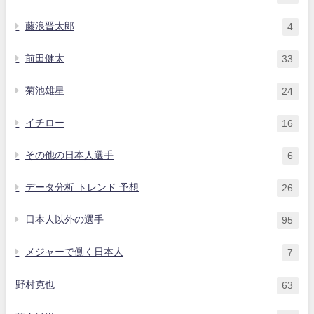
藤浪晋太郎
4
前田健太
33
菊池雄星
24
イチロー
16
その他の日本人選手
6
データ分析 トレンド 予想
26
日本人以外の選手
95
メジャーで働く日本人
7
野村克也
63