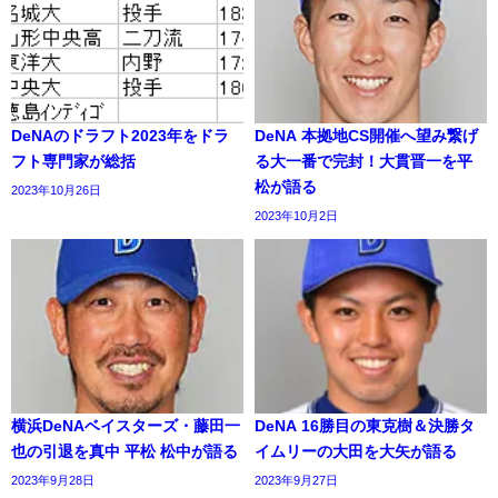
DeNAのドラフト2023年をドラ
DeNA 本拠地CS開催へ望み繋げ
フト専門家が総括
る大一番で完封！大貫晋一を平
松が語る
2023年10月26日
2023年10月2日
横浜DeNAベイスターズ・藤田一
DeNA 16勝目の東克樹＆決勝タ
也の引退を真中 平松 松中が語る
イムリーの大田を大矢が語る
2023年9月28日
2023年9月27日