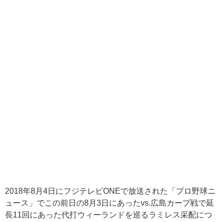
2018年8月4日にフジテレビONEで放送された「プロ野球ニ
ュース」でこの前日の8月3日にあったvs.広島カープ戦で延
長11回にあった代打ウィーランドを巡るラミレス采配につ