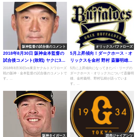
阪神監督の試合後のコメント
オリックスバファローズ
2018年8月30日 阪神金本監督の
5月上昇傾向！ダークホース・オ
試合後コメント(敗戦) ヤクに3連
リックスを金村 野村 斎藤明雄が
敗！
語る
2018年8月30日vs東京ヤクルトスワローズ
5月に上昇傾向になってきたパ・リーグの
戦の阪神・金本監督の試合後のコメントで
ダークホース・オリックスについて斎藤明
す。...
雄、金村義明、野村弘樹が語っていま
す。...
阪神タイガース
読売ジャイアンツ