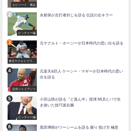
エピソード・裏話
永射保が左打者封じを語る 伝説の左キラー
ピッチャー編
元ヤクルト・ホージーが日本時代の思い出を語る
東京ヤクルトスワロ
ーズ
元楽天&巨人 ケーシー・マギーが日本時代の思い
出を語る
読売ジャイアンツ
小宮山悟が語る『ど真ん中』投球 MLBとパで生
き抜いた技巧派右腕
ピッチャー編
黒田博樹がツーシームを語る 握り 投げ方 極意