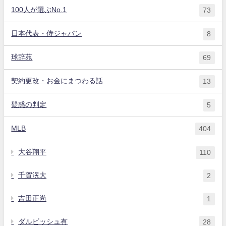
100人が選ぶNo.1
73
日本代表・侍ジャパン
8
球辞苑
69
契約更改・お金にまつわる話
13
疑惑の判定
5
MLB
404
大谷翔平
110
千賀滉大
2
吉田正尚
1
ダルビッシュ有
28