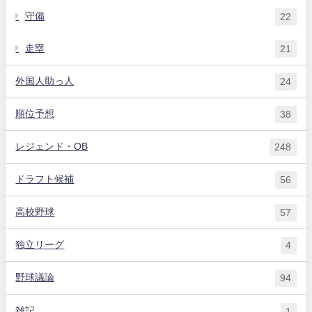
守備
22
走塁
21
外国人助っ人
24
順位予想
38
レジェンド・OB
248
ドラフト候補
56
高校野球
57
独立リーグ
4
野球議論
94
雑記
1