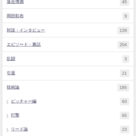
落合博満
45
岡田彰布
9
対談・インタビュー
139
エピソード・裏話
204
乱闘
3
引退
21
技術論
185
ピッチャー編
60
打撃
65
リード論
23