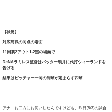
【状況】
対広島戦の同点の場面
11
回裏2
アウト1-2
塁の場面で
DeNA
ラミレス監督はバッター嶺井に代打ウィーランドを
告げる
結果はピッチャー一岡の制球が定まらず四球
アナ お二方にお伺いしたんですけども、昨日(8/3)の試合