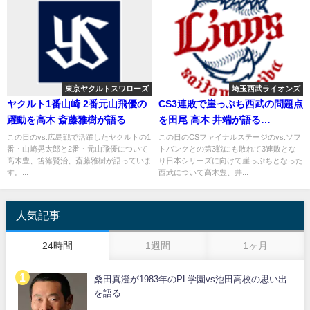
東京ヤクルトスワローズ
埼玉西武ライオンズ
ヤクルト1番山崎 2番元山飛優の
CS3連敗で崖っぷち西武の問題点
躍動を高木 斎藤雅樹が語る
を田尾 高木 井端が語る
2019.10.11
この日のvs.広島戦で活躍したヤクルトの1
この日のCSファイナルステージのvs.ソフ
番・山崎晃太郎と2番・元山飛優について
トバンクとの第3戦にも敗れて3連敗とな
高木豊、笘篠賢治、斎藤雅樹が語っていま
り日本シリーズに向けて崖っぷちとなった
す。...
西武について高木豊、井...
人気記事
24時間
1週間
1ヶ月
桑田真澄が1983年のPL学園vs池田高校の思い出
を語る