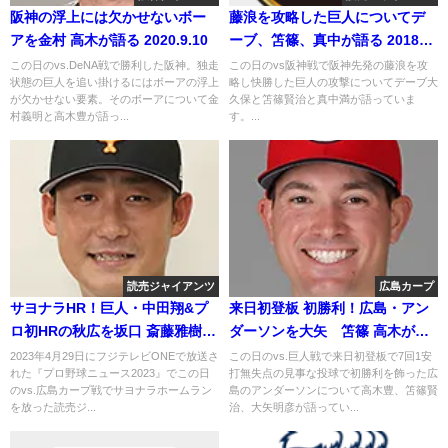
阪神の浮上には欠かせないボー
藤浪を攻略した巨人についてデ
アを金村 高木が語る 2020.9.10
ーブ、笘篠、真中が語る 2018年
4月20日
この日のvs.DeNA戦で勝利した阪神。独走
この日のvs阪神戦で阪神先発の藤浪を攻
状態の巨人を追い掛けるにはボーアの浮上
略し快勝した巨人の攻撃についてデーブ大
が欠かせない要素。そのボーアについて金
久保と笘篠賢治と真中満が語っていま
村義明と高木豊が語っ...
す。...
読売ジャイアンツ
広島カープ
サヨナラHR！巨人・中田翔&プ
来日初登板 初勝利！広島・アン
ロ初HRの秋広を坂口 斎藤雅樹が
ダーソンを大矢 笘篠 高木が語
語る
る
2023年4月29日にフジテレビONEで放送さ
この日のvs.巨人戦で来日初登板で7回1安
れた『プロ野球ニュース2023』でこの日
打無失点の見事な投球で初勝利を飾った広
のvs.広島カープ戦でサヨナラホームラン
島のアンダーソンについて高木豊、笘篠賢
を放った読売ジ...
治、大矢明彦が語ってい...