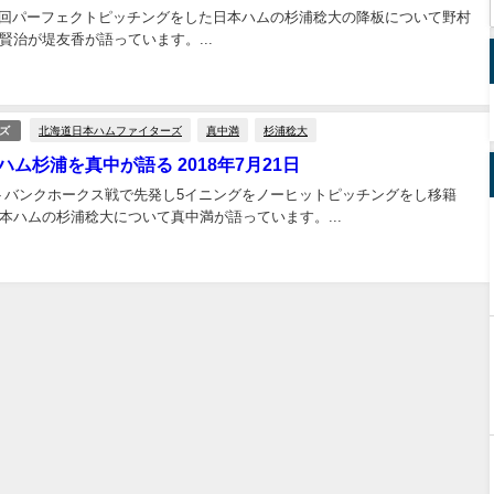
で5回パーフェクトピッチングをした日本ハムの杉浦稔大の降板について野村
賢治が堤友香が語っています。...
北海道日本ハムファイターズ
真中満
杉浦稔大
ズ
ム杉浦を真中が語る 2018年7月21日
フトバンクホークス戦で先発し5イニングをノーヒットピッチングをし移籍
本ハムの杉浦稔大について真中満が語っています。...