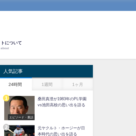
イトについて
about
人気記事
24時間
1週間
1ヶ月
桑田真澄が1983年のPL学園
vs池田高校の思い出を語る
エピソード・裏話
元ヤクルト・ホージーが日
本時代の思い出を語る