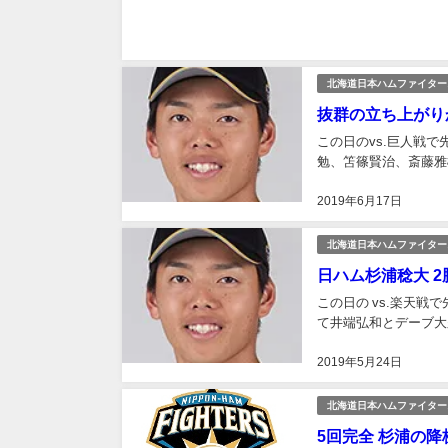
北海道日本ハムファイター
抜群の立ち上がりか
この日のvs.巨人戦
勉、笘篠賢治、斎藤雅樹
2019年6月17日
北海道日本ハムファイター
日ハム杉浦稔大 2勝
この日の vs.楽天
て井端弘和とデーブ大久
2019年5月24日
北海道日本ハムファイター
5回完全 杉浦の降板