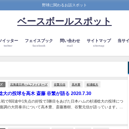
野球に関わるお話スポット
ベースボールスポット
ツイッター
フェイスブック
問い合わせ
サイトマップ
当サ
twitter
facebook
mail
sitemap
北海道日本ハムファイターズ
谷繁元信
高木豊
杉浦稔大
ズ
大の投球を高木 斎藤 谷繁が語る 2020.7.30
クス戦で8回途中1失点の好投で3勝目をあげた日本ハムの杉浦稔大の投球につ
復調の大田泰示について高木豊、斎藤雅樹、谷繫元信が語っています。...