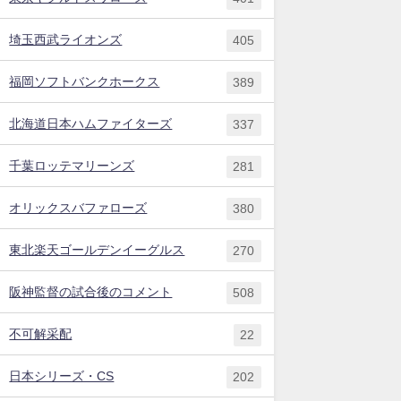
埼玉西武ライオンズ
405
福岡ソフトバンクホークス
389
北海道日本ハムファイターズ
337
千葉ロッテマリーンズ
281
オリックスバファローズ
380
東北楽天ゴールデンイーグルス
270
阪神監督の試合後のコメント
508
不可解采配
22
日本シリーズ・CS
202