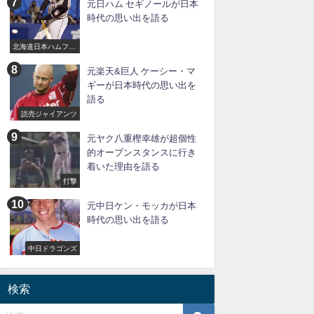
元日ハム セギノールが日本
時代の思い出を語る
北海道日本ハムファ
イターズ
元楽天&巨人 ケーシー・マ
ギーが日本時代の思い出を
語る
読売ジャイアンツ
元ヤク八重樫幸雄が超個性
的オープンスタンスに行き
着いた理由を語る
打撃
元中日ケン・モッカが日本
時代の思い出を語る
中日ドラゴンズ
検索