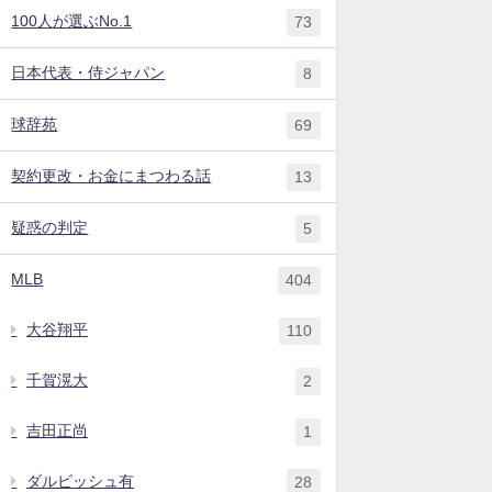
100人が選ぶNo.1
73
日本代表・侍ジャパン
8
球辞苑
69
契約更改・お金にまつわる話
13
疑惑の判定
5
MLB
404
大谷翔平
110
千賀滉大
2
吉田正尚
1
ダルビッシュ有
28