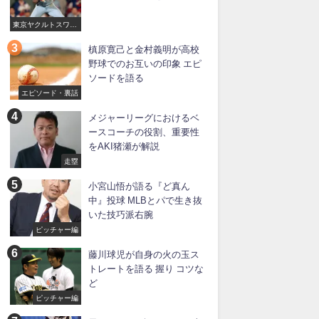
東京ヤクルトスワロ
ーズ
槙原寛己と金村義明が高校
野球でのお互いの印象 エピ
ソードを語る
エピソード・裏話
メジャーリーグにおけるベ
ースコーチの役割、重要性
をAKI猪瀬が解説
走塁
小宮山悟が語る『ど真ん
中』投球 MLBとパで生き抜
いた技巧派右腕
ピッチャー編
藤川球児が自身の火の玉ス
トレートを語る 握り コツな
ど
ピッチャー編