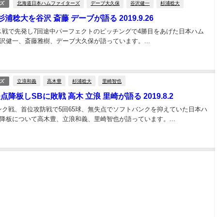
北海道日本ハムファイターズ
デーブ大久保
谷沢健一
杉浦稔大
ズ
浦稔大を谷沢 斎藤 デーブが語る 2019.9.26
クス戦で先発し7回途中パーフェクトのピッチングで4勝目をあげた日本ハム
沢健一、斎藤雅樹、デーブ大久保が語っています。...
立浪和義
高木豊
杉浦稔大
里崎智也
ズ
降板しSBに敗戦 高木 立浪 里崎が語る 2019.8.2
バンク戦、首位攻防戦で5回65球、無失点でソフトバンクを抑えていた日本ハ
降板について高木豊、立浪和義、里崎智也が語っています。...