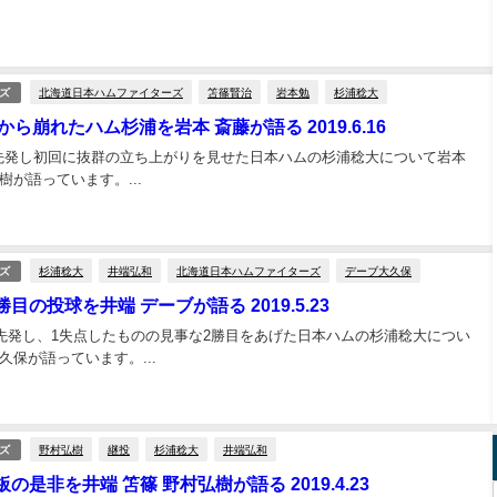
北海道日本ハムファイターズ
笘篠賢治
岩本勉
杉浦稔大
ズ
ら崩れたハム杉浦を岩本 斎藤が語る 2019.6.16
で先発し初回に抜群の立ち上がりを見せた日本ハムの杉浦稔大について岩本
が語っています。...
杉浦稔大
井端弘和
北海道日本ハムファイターズ
デーブ大久保
ズ
目の投球を井端 デーブが語る 2019.5.23
戦で先発し、1失点したものの見事な2勝目をあげた日本ハムの杉浦稔大につい
保が語っています。...
野村弘樹
継投
杉浦稔大
井端弘和
ズ
の是非を井端 笘篠 野村弘樹が語る 2019.4.23