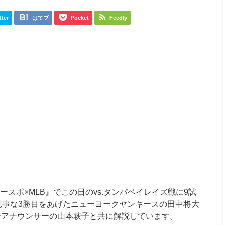
tter
はてブ
Pocket
Feedly
ースポ×
MLB
』でこの日の
vs.
タンパベイレイズ戦に
9
試
見事な
3
勝目をあげたニューヨークヤンキースの田中将大
ーアナウンサーの山本萩子と共に解説しています。