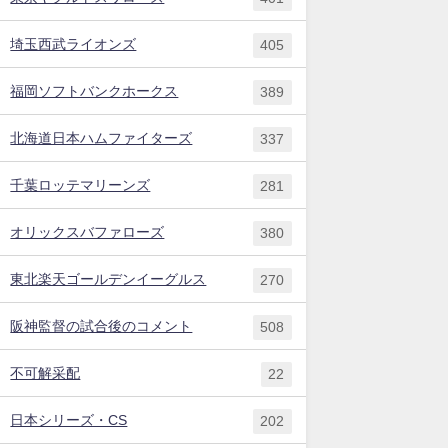
埼玉西武ライオンズ
405
福岡ソフトバンクホークス
389
北海道日本ハムファイターズ
337
千葉ロッテマリーンズ
281
オリックスバファローズ
380
東北楽天ゴールデンイーグルス
270
阪神監督の試合後のコメント
508
不可解采配
22
日本シリーズ・CS
202