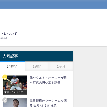
イトについて
about
人気記事
24時間
1週間
1ヶ月
元ヤクルト・ホージーが日
本時代の思い出を語る
東京ヤクルトスワロ
ーズ
黒田博樹がツーシームを語
る 握り 投げ方 極意