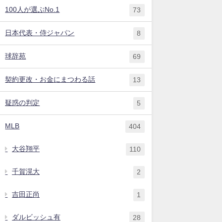
100人が選ぶNo.1
73
日本代表・侍ジャパン
8
球辞苑
69
契約更改・お金にまつわる話
13
疑惑の判定
5
MLB
404
大谷翔平
110
千賀滉大
2
吉田正尚
1
ダルビッシュ有
28