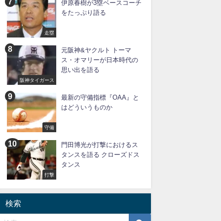
伊原春樹が3塁ベースコーチ
をたっぷり語る
走塁
元阪神&ヤクルト トーマ
ス・オマリーが日本時代の
思い出を語る
阪神タイガース
最新の守備指標『OAA』と
はどういうものか
守備
門田博光が打撃におけるス
タンスを語る クローズドス
タンス
打撃
検索