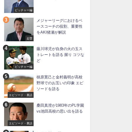
ピッチャー編
メジャーリーグにおけるベ
ースコーチの役割、重要性
をAKI猪瀬が解説
走塁
藤川球児が自身の火の玉ス
トレートを語る 握り コツな
ど
ピッチャー編
槙原寛己と金村義明が高校
野球でのお互いの印象 エピ
ソードを語る
エピソード・裏話
桑田真澄が1983年のPL学園
vs池田高校の思い出を語る
エピソード・裏話