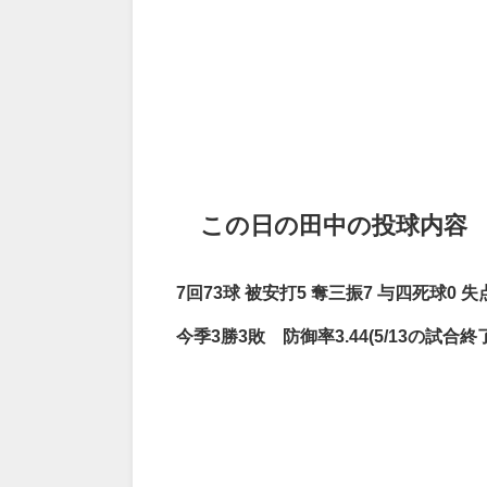
この日の田中の投球内容
7
回
73
球
被安打
5
奪三振
7
与四死球
0
失
今季
3
勝
3
敗 防御率
3.44(5/13
の試合終