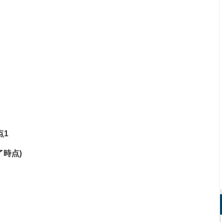
点
1
了時点
)