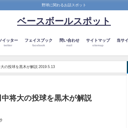
野球に関わるお話スポット
ベースボールスポット
ツイッター
フェイスブック
問い合わせ
サイトマップ
当サ
twitter
facebook
mail
sitemap
の投球を黒木が解説 2019.5.13
田中将大の投球を黒木が解説
秒