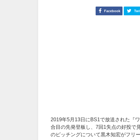
Facebook
Twi
2019
年
5
月
13
日に
BS1
で放送された『ワ
合目の先発登板し、
7
回
1
失点の好投で
のピッチングについて黒木知宏がフリ