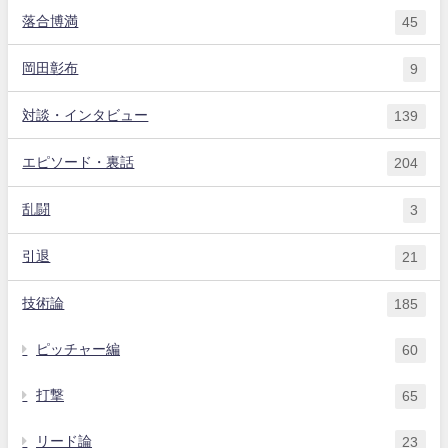
落合博満
45
岡田彰布
9
対談・インタビュー
139
エピソード・裏話
204
乱闘
3
引退
21
技術論
185
ピッチャー編
60
打撃
65
リード論
23