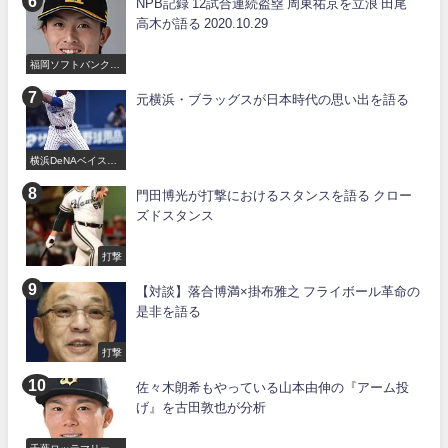
NPB記録 12試合連続盗塁 周東祐京を立浪 田尾
高木が語る 2020.10.29
福岡ソフトバンクホ
ークス
元横浜・ブラッグスが日本時代の思い出を語る
横浜DeNAベイスタ
ーズ
門田博光が打撃におけるスタンスを語る クロー
ズドスタンス
打撃
【対談】落合博満×掛布雅之 フライボール革命の
是非を語る
打撃
佐々木朗希もやっている山本由伸の『アーム投
げ』を古田敦也が分析
千葉ロッテマリーン