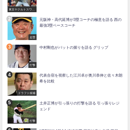
東京ヤクルトスワロ
ーズ
元阪神・高代延博が3塁コーチの極意を語る 西の
最強3塁ベースコーチ
走塁
中村剛也がバットの握りを語る グリップ
打撃
代表合宿を視察した江川卓が奥川恭伸と佐々木朗
希を比較
ドラフト候補
土井正博が引っ張りの打撃を語る 引っ張りレジ
ェンド
打撃