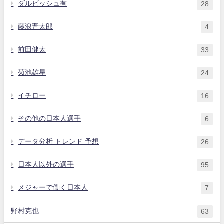
ダルビッシュ有
28
藤浪晋太郎
4
前田健太
33
菊池雄星
24
イチロー
16
その他の日本人選手
6
データ分析 トレンド 予想
26
日本人以外の選手
95
メジャーで働く日本人
7
野村克也
63