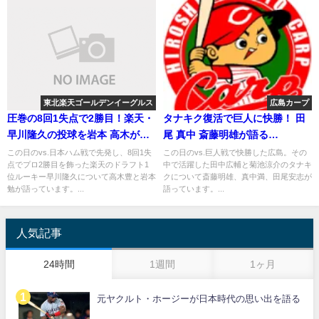
東北楽天ゴールデンイーグルス
広島カープ
圧巻の8回1失点で2勝目！楽天・
タナキク復活で巨人に快勝！ 田
早川隆久の投球を岩本 高木が語
尾 真中 斎藤明雄が語る
る
2020.6.24
この日のvs.日本ハム戦で先発し、8回1失
この日のvs.巨人戦で快勝した広島。その
点でプロ2勝目を飾った楽天のドラフト1
中で活躍した田中広輔と菊池涼介のタナキ
位ルーキー早川隆久について高木豊と岩本
クについて斎藤明雄、真中満、田尾安志が
勉が語っています。...
語っています。...
人気記事
24時間
1週間
1ヶ月
元ヤクルト・ホージーが日本時代の思い出を語る