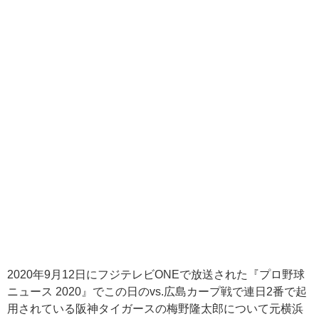
2020
年
9
月
12
日にフジテレビ
ONE
で放送された『プロ野球
ニュース
2020
』でこの日の
vs.
広島カープ戦で連日
2
番で起
用されている阪神タイガースの梅野隆太郎について元横浜