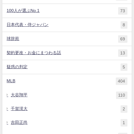
100人が選ぶNo.1
73
日本代表・侍ジャパン
8
球辞苑
69
契約更改・お金にまつわる話
13
疑惑の判定
5
MLB
404
大谷翔平
110
千賀滉大
2
吉田正尚
1