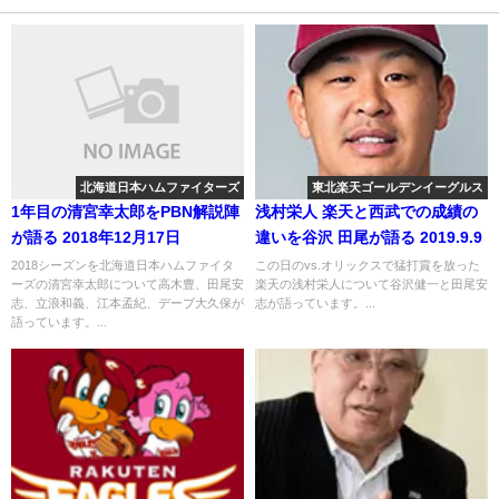
北海道日本ハムファイターズ
東北楽天ゴールデンイーグルス
1年目の清宮幸太郎をPBN解説陣
浅村栄人 楽天と西武での成績の
が語る 2018年12月17日
違いを谷沢 田尾が語る 2019.9.9
2018シーズンを北海道日本ハムファイタ
この日のvs.オリックスで猛打賞を放った
ーズの清宮幸太郎について高木豊、田尾安
楽天の浅村栄人について谷沢健一と田尾安
志、立浪和義、江本孟紀、デーブ大久保が
志が語っています。...
語っています。...