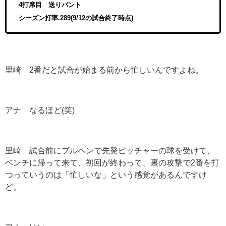
4打席目 送りバント
シーズン打率.289(9/12の試合終了時点)
里崎
2
番だと試合が始まる前から忙しいんですよね。
アナ なるほど
(
笑
)
里崎 試合前にブルペンで先発ピッチャーの球を受けて、
ベンチに帰って来て、初回が終わって、裏の攻撃で
2
番を打
つっていうのは「忙しいな」という感覚があるんですけ
ど。