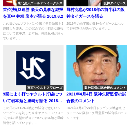
東北楽天ゴールデンイーグルス
阪神タイガース
首位決戦3連勝 楽天の見事な継投
野村克也が2018年の前半戦の阪
を真中 井端 岩本が語る 2019.6.2
神タイガースを語る
この日のvs.ソフトバンク戦で首位決戦を3
2018年の前半戦の阪神タイガースについ
連勝した楽天。この試合での小刻みな継投
て野村克也が語っています。...
について真中満、岩本勉、井端弘和が語っ
ています。...
東京ヤクルトスワローズ
阪神監督の試合後のコメント
9回によく打つヤクルト打線につ
2021年4月4日 阪神矢野監督の試
いて岩本勉と里崎が語る 2018年
合後のコメント
9月8日
この日のvs.DeNA戦との試合で激しいシー
2021年4月4日vs中日ドラゴンズ戦@京セ
ソーゲームを制した東京ヤクルトスワロー
ラドームの阪神・矢野監督の試合後のコメ
ズ打線の終盤の粘りについて岩本勉と里崎
ントです。...
智也が語っています。...