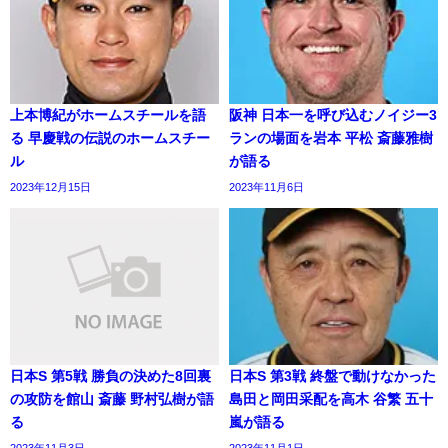
上本博紀がホームスチールを語
阪神 日本一を呼び込むノイジー3
る 早慶戦の伝説のホームスチー
ランの場面を岩本 平松 斎藤雅樹
ル
が語る
2023年12月15日
2023年11月6日
日本S 第5戦 勝負の決めた8回裏
日本S 第3戦 終盤で動けなかった
の攻防を館山 斎藤 野村弘樹が語
島田と岡田采配を高木 谷繁 五十
る
嵐が語る
2023年11月3日
2023年11月1日