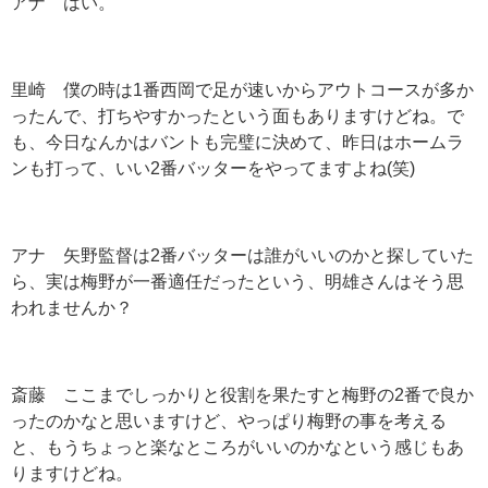
アナ はい。
里崎 僕の時は
1
番西岡で足が速いからアウトコースが多か
ったんで、打ちやすかったという面もありますけどね。で
も、今日なんかはバントも完璧に決めて、昨日はホームラ
ンも打って、いい
2
番バッターをやってますよね
(
笑
)
アナ 矢野監督は
2
番バッターは誰がいいのかと探していた
ら、実は梅野が一番適任だったという、明雄さんはそう思
われませんか？
斎藤 ここまでしっかりと役割を果たすと梅野の
2
番で良か
ったのかなと思いますけど、やっぱり梅野の事を考える
と、もうちょっと楽なところがいいのかなという感じもあ
りますけどね。