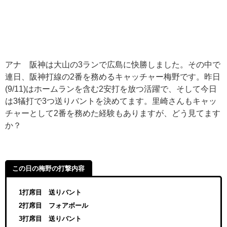
アナ 阪神は大山の
3
ランで広島に快勝しました。その中で
連日、阪神打線の
2
番を務めるキャッチャー梅野です。昨日
(9/11)
はホームランを含む
2
安打を放つ活躍で、そして今日
は
3
犠打で
3
つ送りバントを決めてます。里崎さんもキャッ
チャーとして
2
番を務めた経験もありますが、どう見てます
か？
この日の梅野の打撃内容
1打席目 送りバント
2打席目 フォアボール
3打席目 送りバント