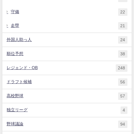
守備
22
走塁
21
外国人助っ人
24
順位予想
38
レジェンド・OB
248
ドラフト候補
56
高校野球
57
独立リーグ
4
野球議論
94