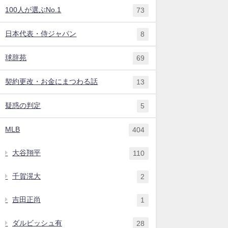
100人が選ぶNo.1
73
日本代表・侍ジャパン
8
球辞苑
69
契約更改・お金にまつわる話
13
疑惑の判定
5
MLB
404
大谷翔平
110
千賀滉大
2
吉田正尚
1
ダルビッシュ有
28