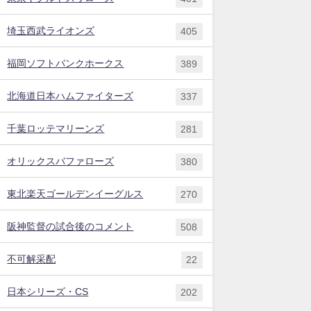
埼玉西武ライオンズ
405
福岡ソフトバンクホークス
389
北海道日本ハムファイターズ
337
千葉ロッテマリーンズ
281
オリックスバファローズ
380
東北楽天ゴールデンイーグルス
270
阪神監督の試合後のコメント
508
不可解采配
22
日本シリーズ・CS
202