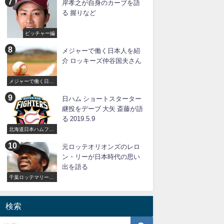
岸孝之が自身のカーブを語
る 握りなど
ピッチャー編
メジャーで働く日本人を紹
介 ロッキーズ仲谷国夫さん
メジャーで働く日本
人
日ハム ショートスターター
継投をデーブ 大矢 斎藤が語
る 2019.5.9
北海道日本ハムファ
イターズ
元ロッテオリオンズのレロ
ン・リーが日本時代の思い
出を語る
千葉ロッテマリーン
ズ
検索