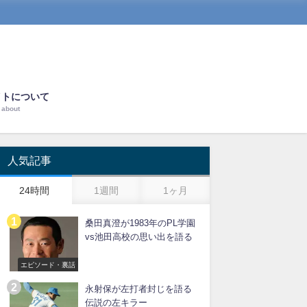
イトについて
about
人気記事
24時間
1週間
1ヶ月
桑田真澄が1983年のPL学園
vs池田高校の思い出を語る
エピソード・裏話
永射保が左打者封じを語る
伝説の左キラー