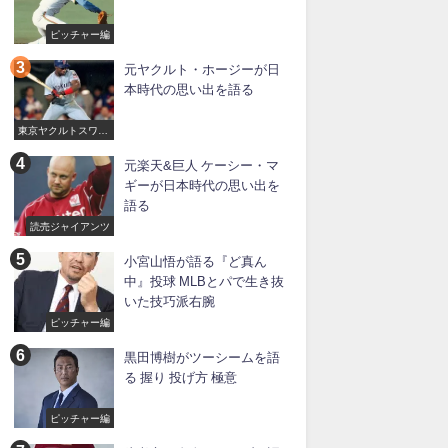
ピッチャー編
元ヤクルト・ホージーが日
本時代の思い出を語る
東京ヤクルトスワロ
ーズ
元楽天&巨人 ケーシー・マ
ギーが日本時代の思い出を
語る
読売ジャイアンツ
小宮山悟が語る『ど真ん
中』投球 MLBとパで生き抜
いた技巧派右腕
ピッチャー編
黒田博樹がツーシームを語
る 握り 投げ方 極意
ピッチャー編