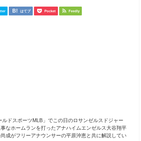
tter
はてブ
Pocket
Feedly
「ワールドスポーツMLB」でこの日のロサンゼルスドジャー
見事なホームランを打ったアナハイムエンゼルス大谷翔平
橋尚成がフリーアナウンサーの平原沖恵と共に解説してい