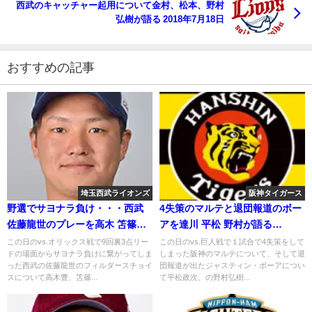
西武のキャッチャー起用について金村、松本、野村
弘樹が語る 2018年7月18日
おすすめの記事
埼玉西武ライオンズ
阪神タイガース
野選でサヨナラ負け・・・西武
4失策のマルテと退団報道のボー
佐藤龍世のプレーを高木 笘篠が
アを達川 平松 野村が語る
語る
2020.10.23
この日のvs.オリックス戦で9回裏3点リー
この日のvs.巨人戦で１試合で4失策をして
ドの場面からサヨナラ負けに繋がってしま
しまった阪神のマルテについて、そして退
った西武の佐藤龍世のフィルダースチョイ
団報道が出たジャスティン・ボーアについ
スについて高木豊、笘篠...
て平松政次、の野村弘樹...