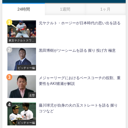
24時間
1週間
1ヶ月
元ヤクルト・ホージーが日本時代の思い出を語る
東京ヤクルトスワロ
ーズ
黒田博樹がツーシームを語る 握り 投げ方 極意
ピッチャー編
メジャーリーグにおけるベースコーチの役割、重
要性をAKI猪瀬が解説
走塁
藤川球児が自身の火の玉ストレートを語る 握り
コツなど
ピッチャー編