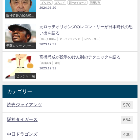
どんでん
どんコメ
阪神タイガース
岡田彰布
2024.03.29
阪神監督の試合後の
コメント
元ロッテオリオンズのレロン・リーが日本時代の思
い出を語る
助っ人外国人
ロッテオリオンズ
レロン・リー
2023.12.31
千葉ロッテマリーン
ズ
高橋尚成が投手のけん制のテクニックを語る
高橋尚成
牽制
2023.12.31
ピッチャー編
カテゴリー
読売ジャイアンツ
570
阪神タイガース
654
中日ドラゴンズ
400