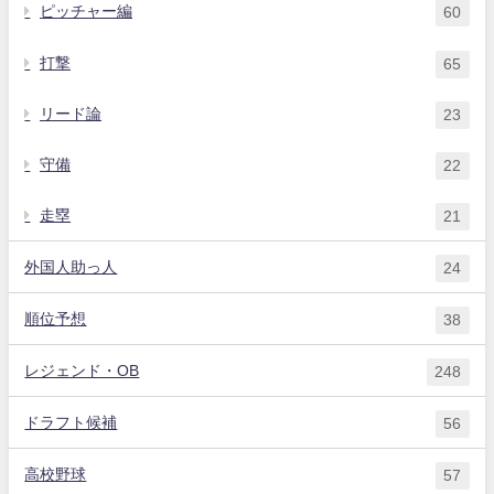
ピッチャー編
60
打撃
65
リード論
23
守備
22
走塁
21
外国人助っ人
24
順位予想
38
レジェンド・OB
248
ドラフト候補
56
高校野球
57