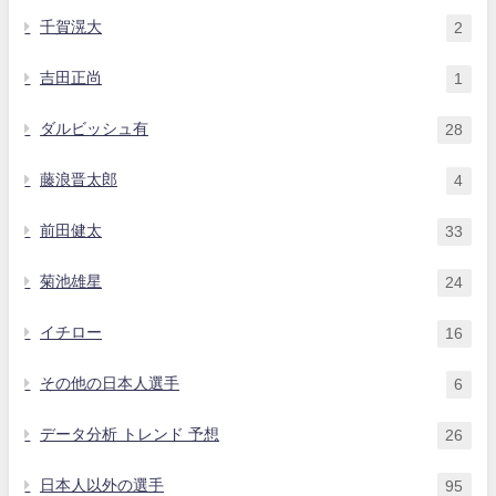
千賀滉大
2
吉田正尚
1
ダルビッシュ有
28
藤浪晋太郎
4
前田健太
33
菊池雄星
24
イチロー
16
その他の日本人選手
6
データ分析 トレンド 予想
26
日本人以外の選手
95