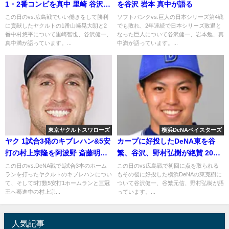
1・2番コンビを真中 里崎 谷沢が
を谷沢 岩本 真中が語る
語る
この日のvs.広島戦でいい働きをして勝利
ソフトバンクvs.巨人の日本シリーズ第4戦
に貢献したヤクルトの1番山崎晃大朗と2
でも敗れ、2年連続で日本シリーズ敗退と
番中村悠平について里崎智也、谷沢健一、
なった巨人について谷沢健一、岩本勉、真
真中満が語っています。...
中満が語っています。...
東京ヤクルトスワローズ
横浜DeNAベイスターズ
ヤク 1試合3発のキブレハン&5安
カープに好投したDeNA東を谷
打の村上宗隆を阿波野 斎藤明雄
繁、谷沢、野村弘樹が絶賛 2018
が語る
年4月26日
この日のvs.DeNA戦で1試合3本のホーム
この日のvs広島戦で初回に点を取られる
ランを打ったヤクルトのキブレハンについ
もその後に好投した横浜DeNAの東克樹に
て、そして5打数5安打1ホームランと三冠
ついて谷沢健一、谷繁元信、野村弘樹が語
王へ驀進中の村上宗...
っています。...
人気記事