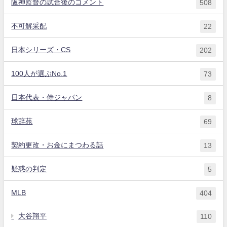
阪神監督の試合後のコメント
508
不可解采配
22
日本シリーズ・CS
202
100人が選ぶNo.1
73
日本代表・侍ジャパン
8
球辞苑
69
契約更改・お金にまつわる話
13
疑惑の判定
5
MLB
404
大谷翔平
110