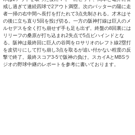
戒し過ぎて連続四球で2アウト満塁。次のバッターの陽に走
者一掃の右中間へ長打を打たれて3点先制される。才木はそ
の後に立ち直り5回を投げ切る。一方の阪神打線は巨人のメ
ルセデスを全く打ち崩せず手も足も出ず。終盤の8回裏には
リリーフの桑原が打ち込まれ2失点で5点ビハインドとな
る。阪神は最終回に巨人の谷岡をロサリオのレフト線2塁打
を皮切りにして打ち崩し3点を取るが追い付かない程度の反
撃で終了。最終スコア3-5で阪神の負け。スカイAとMBSラ
ジオの野球中継のレポートを参考に書いております。