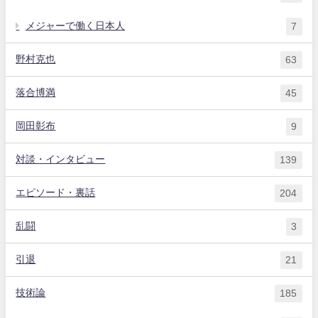
メジャーで働く日本人
7
野村克也
63
落合博満
45
岡田彰布
9
対談・インタビュー
139
エピソード・裏話
204
乱闘
3
引退
21
技術論
185