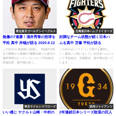
東北楽天ゴールデンイーグルス
北海道日本ハムファイターズ
無傷の7連勝！涌井秀章の投球を
好調なチーム状態が続く日本ハ
平松 真中 井端が語る 2020.8.12
ムを真中 笘篠 平松が語る
この日のvs.西武戦に先発し、7回途中2失
この日のvs.ソフトバンク戦でも勝利し、
点で開幕から無傷の7連勝を飾った楽天の
ここ最近いい戦いをしている日本ハムにつ
涌井秀章のピッチングについて平松政次、
いて平松政次、笘篠賢治、真中満が語って
井端弘和、真中満が語っ...
います。...
東京ヤクルトスワローズ
読売ジャイアンツ
いい感じ ヤクルト山崎・中村の
2年連続日本シリーズ敗退の巨人