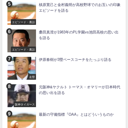
槙原寛己と金村義明が高校野球でのお互いの印象
エピソードを語る
エピソード・裏話
桑田真澄が1983年のPL学園vs池田高校の思い出
を語る
エピソード・裏話
伊原春樹が3塁ベースコーチをたっぷり語る
走塁
元阪神&ヤクルト トーマス・オマリーが日本時代
の思い出を語る
阪神タイガース
最新の守備指標『OAA』とはどういうものか