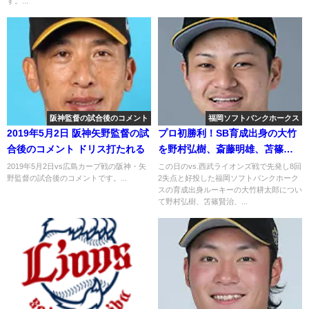
す。...
阪神監督の試合後のコメント
福岡ソフトバンクホークス
2019年5月2日 阪神矢野監督の試
プロ初勝利！SB育成出身の大竹
合後のコメント ドリス打たれる
を野村弘樹、斎藤明雄、苫篠が
語る 2018年8月1日
2019年5月2日vs広島カープ戦の阪神・矢
この日のvs.西武ライオンズ戦で先発し8回
野監督の試合後のコメントです。...
2失点と好投した福岡ソフトバンクホーク
スの育成出身ルーキーの大竹耕太郎につい
て野村弘樹、笘篠賢治、...