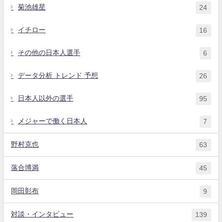
菊池雄星
24
イチロー
16
その他の日本人選手
6
データ分析 トレンド 予想
26
日本人以外の選手
95
メジャーで働く日本人
7
野村克也
63
落合博満
45
岡田彰布
9
対談・インタビュー
139