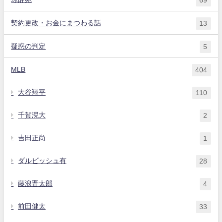
契約更改・お金にまつわる話
13
疑惑の判定
5
MLB
404
大谷翔平
110
千賀滉大
2
吉田正尚
1
ダルビッシュ有
28
藤浪晋太郎
4
前田健太
33