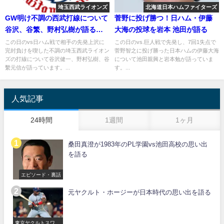
埼玉西武ライオンズ
北海道日本ハムファイターズ
GW明け不調の西武打線について
菅野に投げ勝つ！日ハム・伊藤
谷沢、谷繁、野村弘樹が語る
大海の投球を岩本 池田が語る
2018年5月16日
この日のvs日ハム戦で相手の先発上沢に
この日のvs.巨人戦で先発し、7回1失点で
完封負けを喫した不調の埼玉西武ライオン
菅野智之に投げ勝った日本ハムの伊藤大海
ズの打線について谷沢健一、野村弘樹、谷
について池田親興と岩本勉が語っていま
繫元信が語っています。...
す。...
人気記事
24時間
1週間
1ヶ月
桑田真澄が1983年のPL学園vs池田高校の思い出
を語る
エピソード・裏話
元ヤクルト・ホージーが日本時代の思い出を語る
東京ヤクルトスワロ