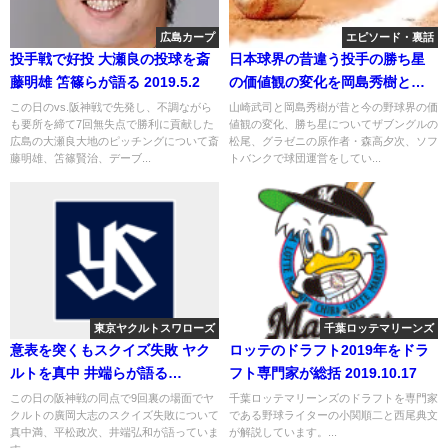
広島カープ
エピソード・裏話
投手戦で好投 大瀬良の投球を斎
日本球界の昔違う投手の勝ち星
藤明雄 笘篠らが語る 2019.5.2
の価値観の変化を岡島秀樹と山
崎武司が語る
この日のvs.阪神戦で先発し、不調ながら
山崎武司と岡島秀樹が昔と今の野球界の価
も要所を締て7回無失点で勝利に貢献した
値観の変化、勝ち星についてザブングルの
広島の大瀬良大地のピッチングについて斎
松尾、グラゼニの原作者・森高夕次、ソフ
藤明雄、笘篠賢治、デーブ...
トバンクで球団運営をしてい...
東京ヤクルトスワローズ
千葉ロッテマリーンズ
意表を突くもスクイズ失敗 ヤク
ロッテのドラフト2019年をドラ
ルトを真中 井端らが語る
フト専門家が総括 2019.10.17
2019.4.17
この日の阪神戦の同点で9回裏の場面でヤ
千葉ロッテマリーンズのドラフトを専門家
クルトの廣岡大志のスクイズ失敗について
である野球ライターの小関順二と西尾典文
真中満、平松政次、井端弘和が語っていま
が解説しています。...