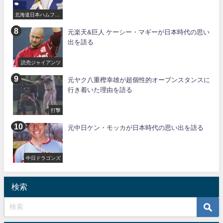
北海道日本ハムファ
イターズ
元楽天&巨人 ケーシー・マギーが日本時代の思い
出を語る
読売ジャイアンツ
元ヤク八重樫幸雄が超個性的オープンスタンスに
行き着いた理由を語る
打撃
元中日ケン・モッカが日本時代の思い出を語る
中日ドラゴンズ
検索