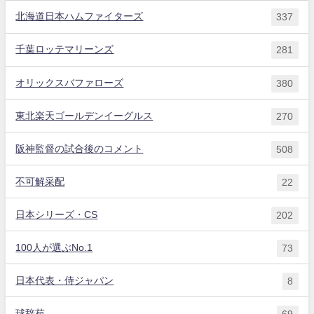
北海道日本ハムファイターズ
337
千葉ロッテマリーンズ
281
オリックスバファローズ
380
東北楽天ゴールデンイーグルス
270
阪神監督の試合後のコメント
508
不可解采配
22
日本シリーズ・CS
202
100人が選ぶNo.1
73
日本代表・侍ジャパン
8
球辞苑
69