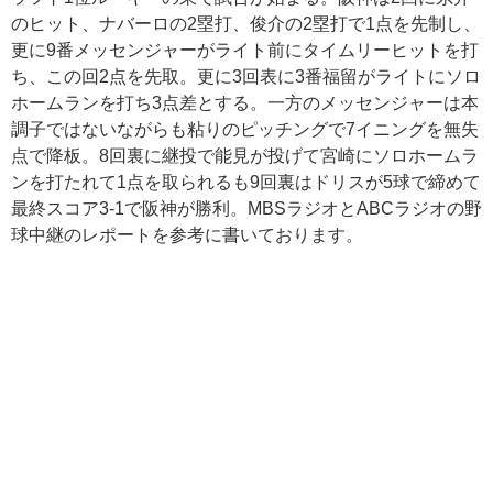
のヒット、ナバーロの2塁打、俊介の2塁打で1点を先制し、
更に9番メッセンジャーがライト前にタイムリーヒットを打
ち、この回2点を先取。更に3回表に3番福留がライトにソロ
ホームランを打ち3点差とする。一方のメッセンジャーは本
調子ではないながらも粘りのピッチングで7イニングを無失
点で降板。8回裏に継投で能見が投げて宮崎にソロホームラ
ンを打たれて1点を取られるも9回裏はドリスが5球で締めて
最終スコア3-1で阪神が勝利。MBSラジオとABCラジオの野
球中継のレポートを参考に書いております。