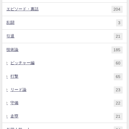
エピソード・裏話
204
乱闘
3
引退
21
技術論
185
ピッチャー編
60
打撃
65
リード論
23
守備
22
走塁
21