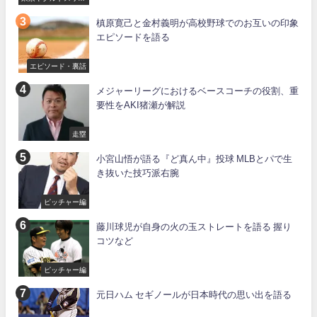
ーズ
槙原寛己と金村義明が高校野球でのお互いの印象
エピソードを語る
エピソード・裏話
メジャーリーグにおけるベースコーチの役割、重
要性をAKI猪瀬が解説
走塁
小宮山悟が語る『ど真ん中』投球 MLBとパで生
き抜いた技巧派右腕
ピッチャー編
藤川球児が自身の火の玉ストレートを語る 握り
コツなど
ピッチャー編
元日ハム セギノールが日本時代の思い出を語る