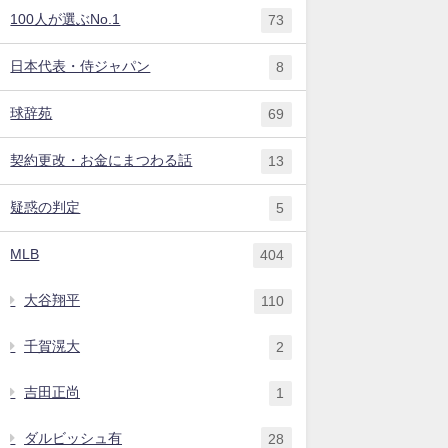
100人が選ぶNo.1
73
日本代表・侍ジャパン
8
球辞苑
69
契約更改・お金にまつわる話
13
疑惑の判定
5
MLB
404
大谷翔平
110
千賀滉大
2
吉田正尚
1
ダルビッシュ有
28