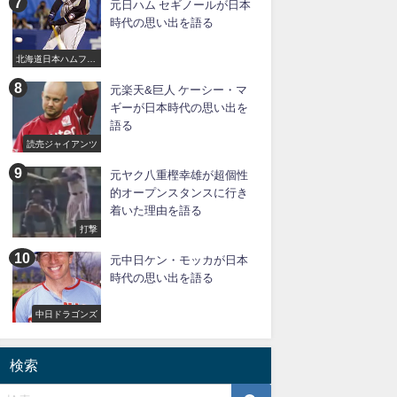
元日ハム セギノールが日本
時代の思い出を語る
北海道日本ハムファ
イターズ
元楽天&巨人 ケーシー・マ
ギーが日本時代の思い出を
語る
読売ジャイアンツ
元ヤク八重樫幸雄が超個性
的オープンスタンスに行き
着いた理由を語る
打撃
元中日ケン・モッカが日本
時代の思い出を語る
中日ドラゴンズ
検索