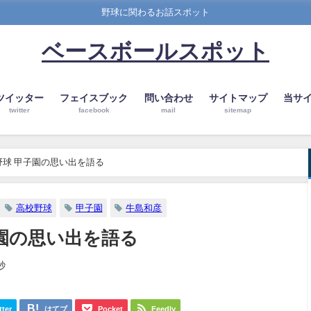
野球に関わるお話スポット
ベースボールスポット
ツイッター
フェイスブック
問い合わせ
サイトマップ
当サ
twitter
facebook
mail
sitemap
野球 甲子園の思い出を語る
高校野球
甲子園
牛島和彦
園の思い出を語る
秒
tter
はてブ
Pocket
Feedly