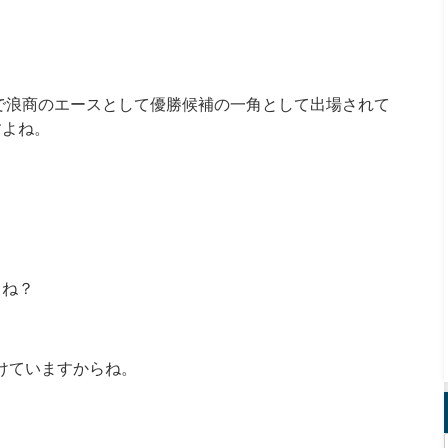
園で浪商のエースとして優勝候補の一角として出場されて
すよね。
よね？
負けていますからね。