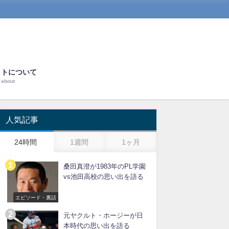
イトについて
about
人気記事
24時間
1週間
1ヶ月
桑田真澄が1983年のPL学園
vs池田高校の思い出を語る
エピソード・裏話
元ヤクルト・ホージーが日
本時代の思い出を語る