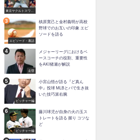
東京ヤクルトスワロ
ーズ
槙原寛己と金村義明が高校
野球でのお互いの印象 エピ
ソードを語る
エピソード・裏話
メジャーリーグにおけるベ
ースコーチの役割、重要性
をAKI猪瀬が解説
走塁
小宮山悟が語る『ど真ん
中』投球 MLBとパで生き抜
いた技巧派右腕
ピッチャー編
藤川球児が自身の火の玉ス
トレートを語る 握り コツな
ど
ピッチャー編