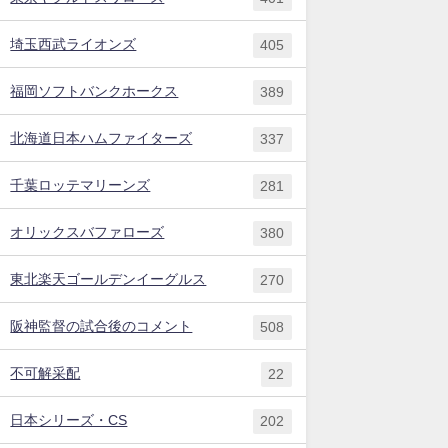
埼玉西武ライオンズ
405
福岡ソフトバンクホークス
389
北海道日本ハムファイターズ
337
千葉ロッテマリーンズ
281
オリックスバファローズ
380
東北楽天ゴールデンイーグルス
270
阪神監督の試合後のコメント
508
不可解采配
22
日本シリーズ・CS
202