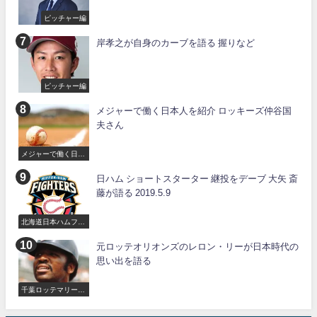
ピッチャー編
岸孝之が自身のカーブを語る 握りなど
ピッチャー編
メジャーで働く日本人を紹介 ロッキーズ仲谷国
夫さん
メジャーで働く日本
人
日ハム ショートスターター 継投をデーブ 大矢 斎
藤が語る 2019.5.9
北海道日本ハムファ
イターズ
元ロッテオリオンズのレロン・リーが日本時代の
思い出を語る
千葉ロッテマリーン
ズ