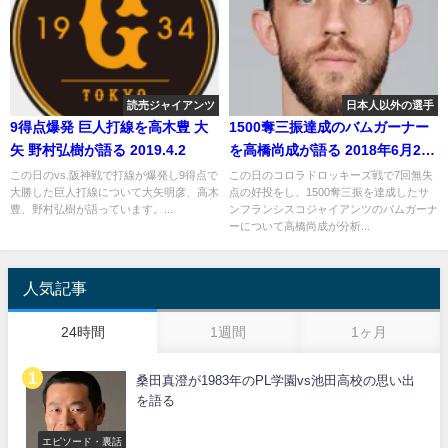
読売ジャイアンツ
日本人以外の選手
9得点爆発 巨人打線を高木豊 大
1500奪三振達成のバムガーナー
矢 野村弘樹が語る 2019.4.2
を高橋尚成が語る 2018年6月28
日
この日のvs.阪神戦で打線が爆発し9得点で
この日のコロラドロッキーズ戦で7回無失
大勝した巨人打線について大矢明彦、高木
点の好投をし、1500奪三振を達成したサ
豊、野村弘樹が語っています。...
ンフランシスコジャイアンツのバムガーナ
ーについて高橋尚成が分析...
人気記事
24時間
1週間
1ヶ月
桑田真澄が1983年のPL学園vs池田高校の思い出
を語る
エピソード・裏話