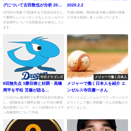
グについて古田敦也が分析 2018
2020.2.2
年4月15日
4月9日の登板で7回途中まで完全試合をし
平成の怪物・西武松坂大輔と昭和の怪物・
て素晴らしいピッチングをしたエンゼルス
江川卓が対談し色々と語っています。...
大谷翔平について古田敦也が分析をしてい
ます。...
中日ドラゴンズ
メジャーで働く日本人
8回無失点 3勝目柳と好調・高橋
メジャーで働く日本人を紹介 エ
周平を平松 笘篠が語る
ンゼルス寺田庸一さん
2019.5.11
この日のvs.阪神戦で今季7試合目の先発を
アナハイムエンジェルスでマッサージセラ
し、8回無失点で勝利を飾った中日の柳裕
ピストとして働く寺田庸一さんの特集がさ
也の投球について、そして好調のキャプテ
れていました。...
ン高橋周平について平松...