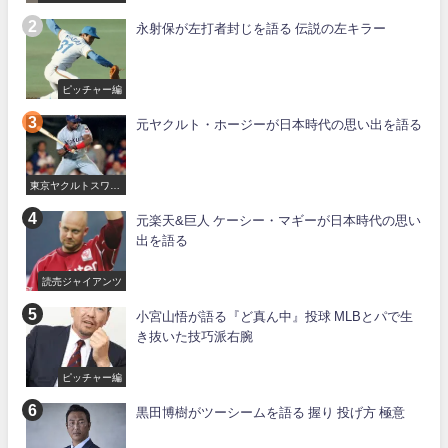
永射保が左打者封じを語る 伝説の左キラー
ピッチャー編
元ヤクルト・ホージーが日本時代の思い出を語る
東京ヤクルトスワロ
ーズ
元楽天&巨人 ケーシー・マギーが日本時代の思い
出を語る
読売ジャイアンツ
小宮山悟が語る『ど真ん中』投球 MLBとパで生
き抜いた技巧派右腕
ピッチャー編
黒田博樹がツーシームを語る 握り 投げ方 極意