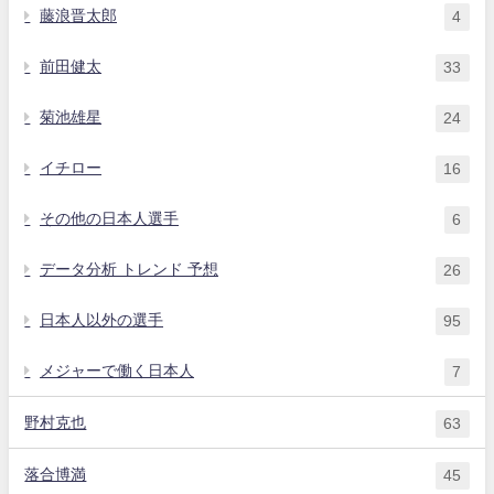
藤浪晋太郎
4
前田健太
33
菊池雄星
24
イチロー
16
その他の日本人選手
6
データ分析 トレンド 予想
26
日本人以外の選手
95
メジャーで働く日本人
7
野村克也
63
落合博満
45