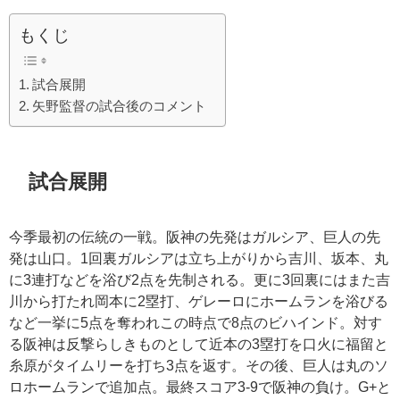
もくじ
試合展開
矢野監督の試合後のコメント
試合展開
今季最初の伝統の一戦。阪神の先発はガルシア、巨人の先
発は山口。
1
回裏ガルシアは立ち上がりから吉川、坂本、丸
に
3
連打などを浴び
2
点を先制される。更に
3
回裏にはまた吉
川から打たれ岡本に
2
塁打、ゲレーロにホームランを浴びる
など一挙に
5
点を奪われこの時点で
8
点のビハインド。対す
る阪神は反撃らしきものとして近本の
3
塁打を口火に福留と
糸原がタイムリーを打ち
3
点を返す。その後、巨人は丸のソ
ロホームランで追加点。最終スコア
3-9
で阪神の負け。
G+
と