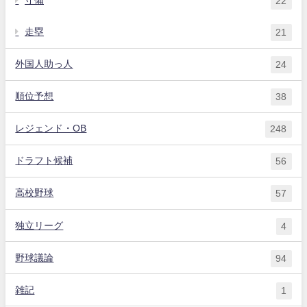
守備
22
走塁
21
外国人助っ人
24
順位予想
38
レジェンド・OB
248
ドラフト候補
56
高校野球
57
独立リーグ
4
野球議論
94
雑記
1