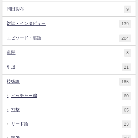
岡田彰布
9
対談・インタビュー
139
エピソード・裏話
204
乱闘
3
引退
21
技術論
185
ピッチャー編
60
打撃
65
リード論
23