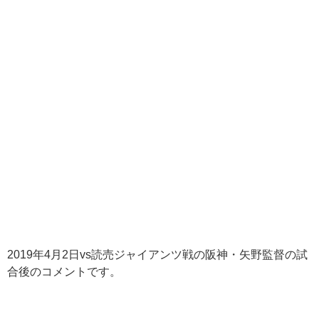
2019
年
4
月
2
日
vs
読売ジャイアンツ戦の阪神・矢野監督の試
合後のコメントです。