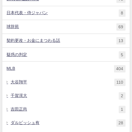
日本代表・侍ジャパン
8
球辞苑
69
契約更改・お金にまつわる話
13
疑惑の判定
5
MLB
404
大谷翔平
110
千賀滉大
2
吉田正尚
1
ダルビッシュ有
28