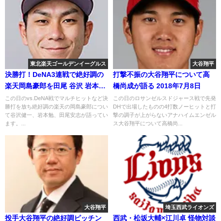
東北楽天ゴールデンイーグルス
大谷翔平
決勝打！DeNA3連戦で絶好調の
打撃不振の大谷翔平について高
楽天岡島豪郎を田尾 谷沢 岩本が
橋尚成が語る 2018年7月8日
語る
この日のvs.DeNA戦でマルチヒットなど決
この日のロサンゼルスドジャース戦で先発
勝打を放ち絶好調の楽天の岡島豪郎につい
DHで出場したものの4打数ノーヒットと打
て谷沢健一、岩本勉、田尾安志が語ってい
撃の調子が上がらないアナハイムエンゼル
ます。...
ス大谷翔平について高橋尚...
大谷翔平
埼玉西武ライオンズ
投手大谷翔平の絶好調ピッチン
西武・松坂大輔×江川卓 怪物対談