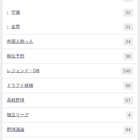
守備
22
走塁
21
外国人助っ人
24
順位予想
38
レジェンド・OB
248
ドラフト候補
56
高校野球
57
独立リーグ
4
野球議論
94