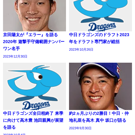
京田陽太が『エラー』を語る
中日ドラゴンズのドラフト2023
2020年 遊撃手守備範囲ナンバー
年をドラフト専門家が総括
ワン名手
2023年10月26日
2023年12月30日
中日ドラゴンズ全日程終了 来季
約2ヵ月ぶりの2勝目！中日・仲
に向けて高木豊 池田親興が展望
地礼亜を高木 真中 坂口が語る
を語る
2023年9月30日
2023年10月4日