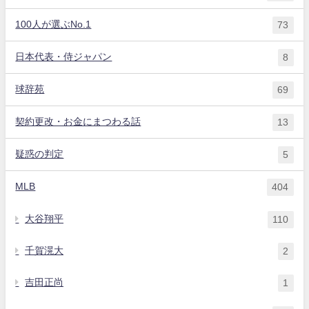
100人が選ぶNo.1
73
日本代表・侍ジャパン
8
球辞苑
69
契約更改・お金にまつわる話
13
疑惑の判定
5
MLB
404
大谷翔平
110
千賀滉大
2
吉田正尚
1