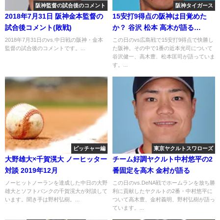
阪神監督の試合後のコメント
阪神タイガース
2018年7月31日 阪神金本監督の
15安打9得点の阪神は目覚めた
試合後コメント(敗戦)
か？ 谷沢 松本 高木が語る
2020.7.4
2018年7月31日のvs.中日戦の阪神・金本
この日のvs広島戦で15安打9得点で快勝し
監督の試合後のコメントです。...
た阪神。その中で1番の近本光司について
谷沢健一、高木豊、松本匡司が語っていま
す。...
ピッチャー編
東京ヤクルトスワローズ
大野雄大×千賀滉大 ノーヒッター
チーム好調ヤクルト中村悠平の2
対談 2019年12月
番固定を高木 金村が語る
ノーヒットノーランを達成した中日の大野
この日のvs.DeNA戦でホームランを放ち勝
雄大とソフトバンクの千賀滉大が対談して
利に貢献したヤクルトの2番・中村悠平に
います。聞き手は野村弘樹。...
ついて高木豊、金村義明、野村弘樹が語っ
ています。...