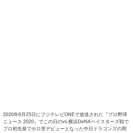
2020
年
6
月
25
日にフジテレビ
ONE
で放送された『プロ野球
ニュース
2020
』でこの日の
vs.
横浜
DeNA
ベイスターズ戦で
プロ初先発でホロ苦デビューとなった中日ドラゴンズの岡