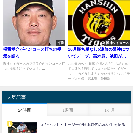
打撃
阪神タイガース
福留孝介がインコース打ちの極
10月勝ち星なし5連敗の阪神につ
意を語る
いてデーブ、高木豊、池田が語
る 2018年10月5日
阪神タイガースの福留孝介がインコース打
この日のvs.中日戦でほとんど手も足も出
ちの極意を語っています。...
ずに連敗を喫してしまった阪神タイガー
ス。このどうしようもない状況についてデ
ーブ大久保、高木豊、池田親...
人気記事
24時間
1週間
1ヶ月
元ヤクルト・ホージーが日本時代の思い出を語る