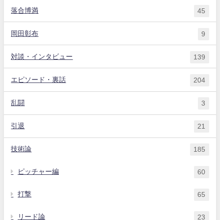
落合博満
45
岡田彰布
9
対談・インタビュー
139
エピソード・裏話
204
乱闘
3
引退
21
技術論
185
ピッチャー編
60
打撃
65
リード論
23