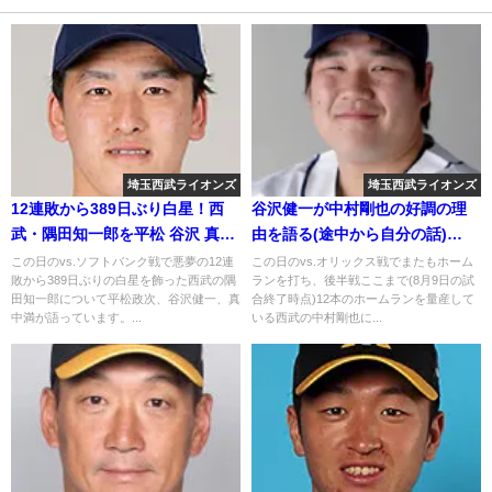
埼玉西武ライオンズ
埼玉西武ライオンズ
12連敗から389日ぶり白星！西
谷沢健一が中村剛也の好調の理
武・隅田知一郎を平松 谷沢 真中
由を語る(途中から自分の話)
が語る
2018年8月9日
この日のvs.ソフトバンク戦で悪夢の12連
この日のvs.オリックス戦でまたもホーム
敗から389日ぶりの白星を飾った西武の隅
ランを打ち、後半戦ここまで(8月9日の試
田知一郎について平松政次、谷沢健一、真
合終了時点)12本のホームランを量産して
中満が語っています。...
いる西武の中村剛也に...