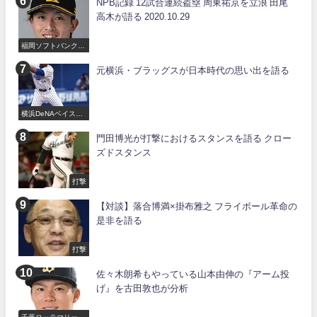
NPB記録 12試合連続盗塁 周東祐京を立浪 田尾
高木が語る 2020.10.29
福岡ソフトバンクホ
ークス
元横浜・ブラッグスが日本時代の思い出を語る
横浜DeNAベイスタ
ーズ
門田博光が打撃におけるスタンスを語る クロー
ズドスタンス
打撃
【対談】落合博満×掛布雅之 フライボール革命の
是非を語る
打撃
佐々木朗希もやっている山本由伸の『アーム投
げ』を古田敦也が分析
千葉ロッテマリーン