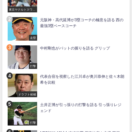
東京ヤクルトスワロ
ーズ
元阪神・高代延博が3塁コーチの極意を語る 西の
最強3塁ベースコーチ
走塁
中村剛也がバットの握りを語る グリップ
打撃
代表合宿を視察した江川卓が奥川恭伸と佐々木朗
希を比較
ドラフト候補
土井正博が引っ張りの打撃を語る 引っ張りレジ
ェンド
打撃