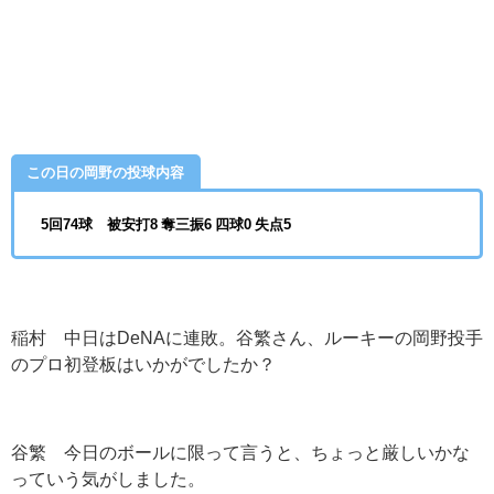
この日の岡野の投球内容
5回74球 被安打8 奪三振6 四球0 失点5
稲村 中日は
DeNA
に連敗。谷繁さん、ルーキーの岡野投手
のプロ初登板はいかがでしたか？
谷繁 今日のボールに限って言うと、ちょっと厳しいかな
っていう気がしました。