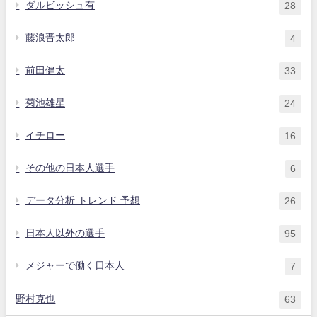
ダルビッシュ有
28
藤浪晋太郎
4
前田健太
33
菊池雄星
24
イチロー
16
その他の日本人選手
6
データ分析 トレンド 予想
26
日本人以外の選手
95
メジャーで働く日本人
7
野村克也
63