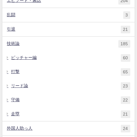
エピソード・裏話
204
乱闘
3
引退
21
技術論
185
ピッチャー編
60
打撃
65
リード論
23
守備
22
走塁
21
外国人助っ人
24