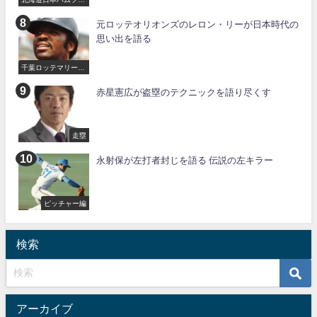
イターズ
元ロッテオリオンズのレロン・リーが日本時代の
思い出を語る
千葉ロッテマリーン
ズ
赤星憲広が盗塁のテクニックを語り尽くす
走塁
永射保が左打者封じを語る 伝説の左キラー
ピッチャー編
検索
アーカイブ