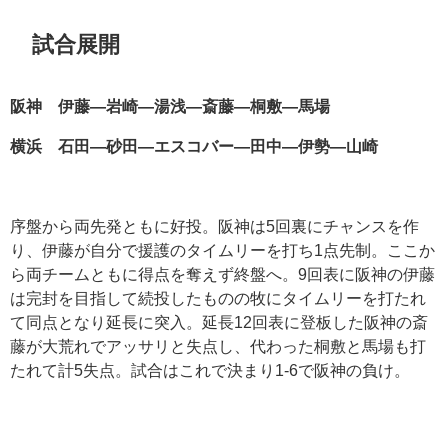
試合展開
阪神
伊藤―岩崎―湯浅―斎藤―桐敷―馬場
横浜
石田
―
砂田
―
エスコバー―田中―伊勢―山崎
序盤から両先発ともに好投。阪神は5回裏にチャンスを作
り、伊藤が自分で援護のタイムリーを打ち1点先制。ここか
ら両チームともに得点を奪えず終盤へ。9回表に阪神の伊藤
は完封を目指して続投したものの牧にタイムリーを打たれ
て同点となり延長に突入。延長12回表に登板した阪神の斎
藤が大荒れでアッサリと失点し、代わった桐敷と馬場も打
たれて計5失点。試合はこれで決まり1-6で阪神の負け。