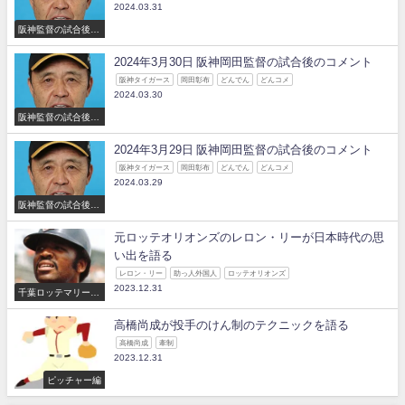
2024.03.31
阪神監督の試合後の
コメント
2024年3月30日 阪神岡田監督の試合後のコメント
阪神タイガース
岡田彰布
どんでん
どんコメ
2024.03.30
阪神監督の試合後の
コメント
2024年3月29日 阪神岡田監督の試合後のコメント
阪神タイガース
岡田彰布
どんでん
どんコメ
2024.03.29
阪神監督の試合後の
コメント
元ロッテオリオンズのレロン・リーが日本時代の思
い出を語る
レロン・リー
助っ人外国人
ロッテオリオンズ
2023.12.31
千葉ロッテマリーン
ズ
高橋尚成が投手のけん制のテクニックを語る
高橋尚成
牽制
2023.12.31
ピッチャー編