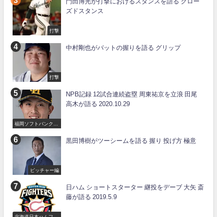
門田博光が打撃におけるスタンスを語る クロー
ズドスタンス
打撃
中村剛也がバットの握りを語る グリップ
打撃
NPB記録 12試合連続盗塁 周東祐京を立浪 田尾
高木が語る 2020.10.29
福岡ソフトバンクホ
ークス
黒田博樹がツーシームを語る 握り 投げ方 極意
ピッチャー編
日ハム ショートスターター 継投をデーブ 大矢 斎
藤が語る 2019.5.9
北海道日本ハムファ