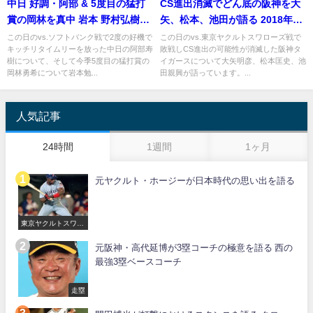
中日 好調・阿部 & 5度目の猛打
CS進出消滅でどん底の阪神を大
賞の岡林を真中 岩本 野村弘樹が
矢、松本、池田が語る 2018年10
語る
月4日
この日のvs.ソフトバンク戦で2度の好機で
この日のvs.東京ヤクルトスワローズ戦で
キッチリタイムリーを放った中日の阿部寿
敗戦しCS進出の可能性が消滅した阪神タ
樹について、そして今季5度目の猛打賞の
イガースについて大矢明彦、松本匡史、池
岡林勇希について岩本勉...
田親興が語っています。...
人気記事
24時間
1週間
1ヶ月
元ヤクルト・ホージーが日本時代の思い出を語る
東京ヤクルトスワロ
ーズ
元阪神・高代延博が3塁コーチの極意を語る 西の
最強3塁ベースコーチ
走塁