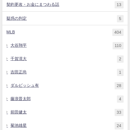
契約更改・お金にまつわる話
13
疑惑の判定
5
MLB
404
大谷翔平
110
千賀滉大
2
吉田正尚
1
ダルビッシュ有
28
藤浪晋太郎
4
前田健太
33
菊池雄星
24