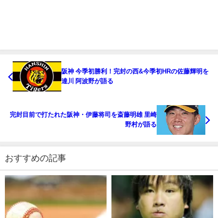
阪神 今季初勝利！完封の西&今季初HRの佐藤輝明を
達川 阿波野が語る
完封目前で打たれた阪神・伊藤将司を斎藤明雄 里崎
野村が語る
おすすめの記事