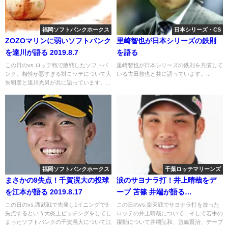
福岡ソフトバンクホークス
日本シリーズ・CS
ZOZOマリンに弱いソフトバンク
里崎智也が日本シリーズの鉄則
を達川が語る 2019.8.7
を語る
この日のvs.ロッテ戦で敗戦したソフトバ
里崎智也が日本シリーズの鉄則を共演して
ンク。相性が悪すぎる対ロッテについて大
いる古田敦也と共に語っています。...
矢明彦と達川光男が共に語っています。...
福岡ソフトバンクホークス
千葉ロッテマリーンズ
まさかの9失点！千賀滉大の投球
涙のサヨナラ打！井上晴哉をデ
を江本が語る 2019.8.17
ーブ 苫篠 井端が語る
2020.10.13
この日のvs.西武戦で先発し1イニングで9
この日のvs.楽天戦でサヨナラ打を放った
失点するという大炎上ピッチングをしてし
ロッテの井上晴哉について、そして若手の
まったソフトバンクの千賀滉大について江
躍動について井端弘和、笘篠賢治、デーブ