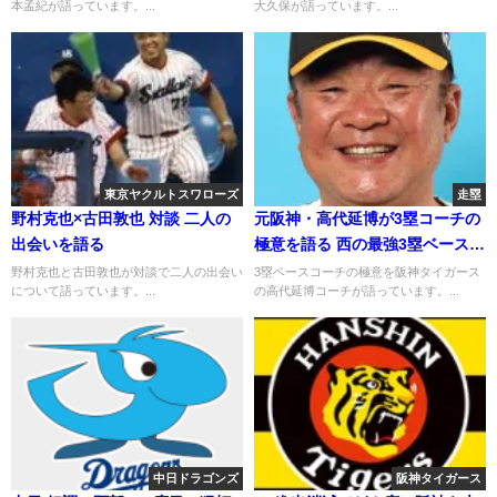
本孟紀が語っています。...
大久保が語っています。...
東京ヤクルトスワローズ
走塁
野村克也×古田敦也 対談 二人の
元阪神・高代延博が3塁コーチの
出会いを語る
極意を語る 西の最強3塁ベースコ
ーチ
野村克也と古田敦也が対談で二人の出会い
3塁ベースコーチの極意を阪神タイガース
について語っています。...
の高代延博コーチが語っています。...
中日ドラゴンズ
阪神タイガース