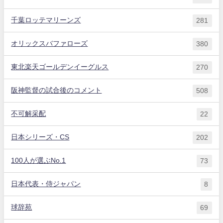
千葉ロッテマリーンズ
281
オリックスバファローズ
380
東北楽天ゴールデンイーグルス
270
阪神監督の試合後のコメント
508
不可解采配
22
日本シリーズ・CS
202
100人が選ぶNo.1
73
日本代表・侍ジャパン
8
球辞苑
69