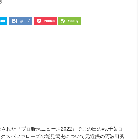
秒
tter
はてブ
Pocket
Feedly
放送された『プロ野球ニュース2022』でこの日のvs.千葉ロ
ックスバファローズの能見篤史について元近鉄の阿波野秀