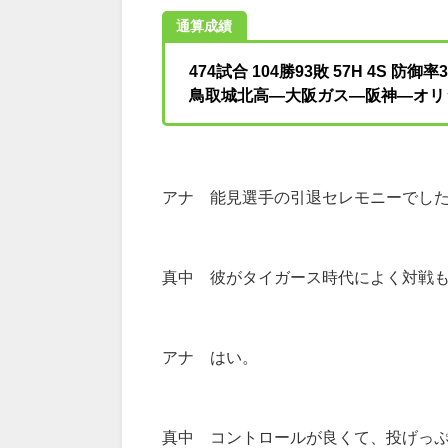
通算成績
474試合 104勝93敗 57H 4S 防御率3
鳥取城北高―大阪ガス―阪神―オリ
アナ 能見選手の引退セレモニーでし
真中 彼がタイガース時代によく対戦
アナ はい。
真中 コントロールが良くて、投げっ