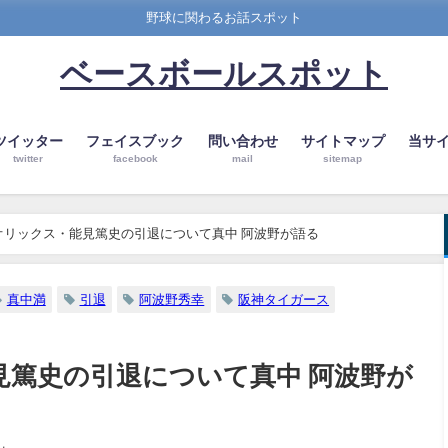
野球に関わるお話スポット
ベースボールスポット
ツイッター
フェイスブック
問い合わせ
サイトマップ
当サ
twitter
facebook
mail
sitemap
オリックス・能見篤史の引退について真中 阿波野が語る
真中満
引退
阿波野秀幸
阪神タイガース
見篤史の引退について真中 阿波野が