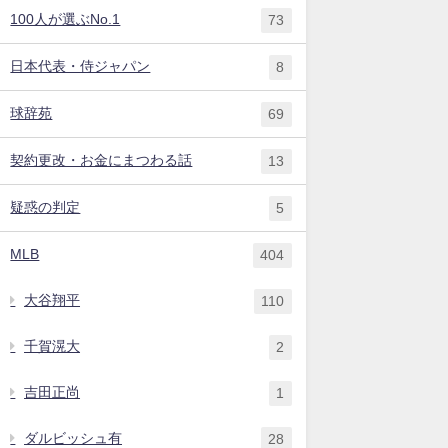
100人が選ぶNo.1
73
日本代表・侍ジャパン
8
球辞苑
69
契約更改・お金にまつわる話
13
疑惑の判定
5
MLB
404
大谷翔平
110
千賀滉大
2
吉田正尚
1
ダルビッシュ有
28