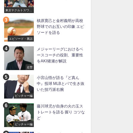
東京ヤクルトスワロ
ーズ
槙原寛己と金村義明が高校
野球でのお互いの印象 エピ
ソードを語る
エピソード・裏話
メジャーリーグにおけるベ
ースコーチの役割、重要性
をAKI猪瀬が解説
走塁
小宮山悟が語る『ど真ん
中』投球 MLBとパで生き抜
いた技巧派右腕
ピッチャー編
藤川球児が自身の火の玉ス
トレートを語る 握り コツな
ど
ピッチャー編