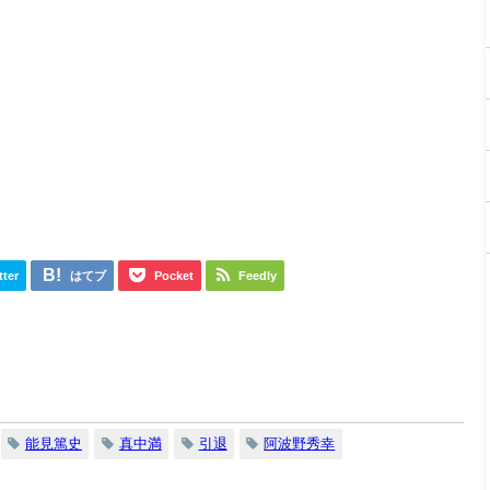
tter
はてブ
Pocket
Feedly
能見篤史
真中満
引退
阿波野秀幸