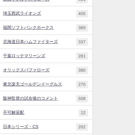
埼玉西武ライオンズ
405
福岡ソフトバンクホークス
389
北海道日本ハムファイターズ
337
千葉ロッテマリーンズ
281
オリックスバファローズ
380
東北楽天ゴールデンイーグルス
270
阪神監督の試合後のコメント
508
不可解采配
22
日本シリーズ・CS
202