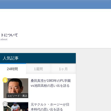
イトについて
about
人気記事
24時間
1週間
1ヶ月
桑田真澄が1983年のPL学園
vs池田高校の思い出を語る
エピソード・裏話
元ヤクルト・ホージーが日
本時代の思い出を語る