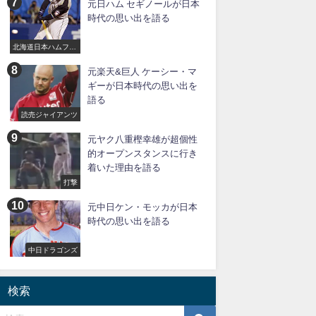
元日ハム セギノールが日本
時代の思い出を語る
北海道日本ハムファ
イターズ
元楽天&巨人 ケーシー・マ
ギーが日本時代の思い出を
語る
読売ジャイアンツ
元ヤク八重樫幸雄が超個性
的オープンスタンスに行き
着いた理由を語る
打撃
元中日ケン・モッカが日本
時代の思い出を語る
中日ドラゴンズ
検索