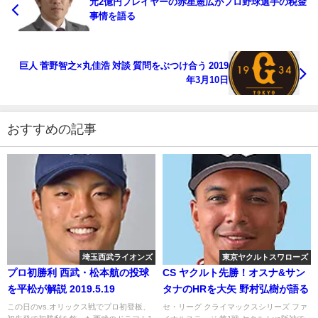
元2億円プレイヤーの赤星憲広がプロ野球選手の税金
事情を語る
巨人 菅野智之×丸佳浩 対談 質問をぶつけ合う 2019
年3月10日
おすすめの記事
埼玉西武ライオンズ
東京ヤクルトスワローズ
プロ初勝利 西武・松本航の投球
CS ヤクルト先勝！オスナ&サン
を平松が解説 2019.5.19
タナのHRを大矢 野村弘樹が語る
この日のvs.オリックス戦でプロ初登板、
セ・リーグ クライマックスシリーズ ファ