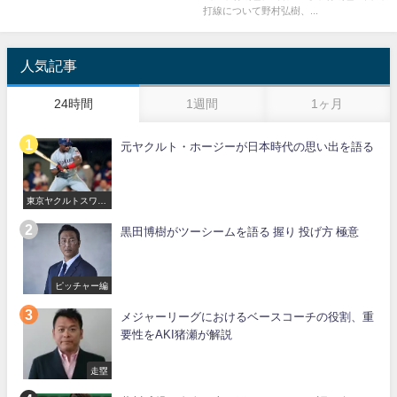
打線について野村弘樹、...
人気記事
24時間
1週間
1ヶ月
元ヤクルト・ホージーが日本時代の思い出を語る
東京ヤクルトスワロ
ーズ
黒田博樹がツーシームを語る 握り 投げ方 極意
ピッチャー編
メジャーリーグにおけるベースコーチの役割、重
要性をAKI猪瀬が解説
走塁