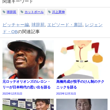
関連キーワード
球辞苑
カットボール
川上憲伸
ピッチャー編
,
球辞苑
,
エピソード・裏話
,
レジェン
ド・OB
の関連記事
元ロッテオリオンズのレロン・
高橋尚成が投手のけん制のテク
リーが日本時代の思い出を語る
ニックを語る
2023年12月31日
2023年12月31日