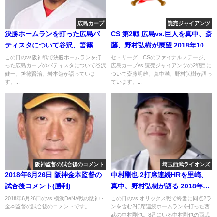
広島カープ
読売ジャイアンツ
決勝ホームランを打った広島バ
CS 第2戦 広島vs.巨人を真中、斎
ティスタについて谷沢、笘篠、
藤、野村弘樹が展望 2018年10月
岩本勉が語る 2018年4月29日
17日
この日のvs阪神戦で決勝ホームランを打
セ・リーグ、CSのファイナルステージ、
った広島カープのバティスタについて谷沢
広島カープvs.読売ジャイアンツの2戦目に
健一、笘篠賢治、岩本勉が語っていま
ついて斎藤明雄、真中満、野村弘樹が語っ
す。...
ています。...
阪神監督の試合後のコメント
埼玉西武ライオンズ
2018年6月26日 阪神金本監督の
中村剛也 2打席連続HRを里崎、
試合後コメント(勝利)
真中、野村弘樹が語る 2018年6
月27日
2018年6月26日のvs.横浜DeNA戦の阪神・
この日のvs.オリックス戦で終盤に同点2ラ
金本監督の試合後のコメントです。...
ンを含む2打席連続ホームランを打った西
武の中村剛也。8番にいる中村剛也の西武