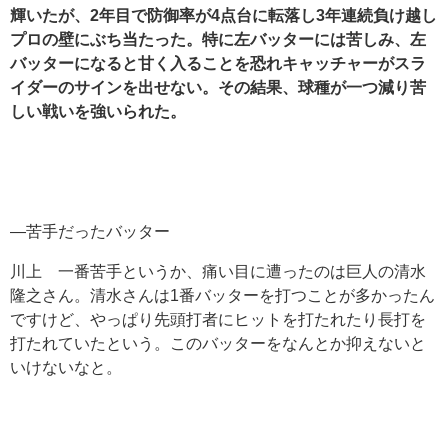
輝いたが、2
年目で防御率が4
点台に転落し3
年連続負け越し
プロの壁にぶち当たった。
特に左バッターには苦しみ、左
バッターになると甘く入ることを恐れキャッチャーがスラ
イダーのサインを出せない。その結果、球種が一つ減り苦
しい戦いを強いられた。
―苦手だったバッター
川上 一番苦手というか、痛い目に遭ったのは巨人の清水
隆之さん。清水さんは1番バッターを打つことが多かったん
ですけど、やっぱり先頭打者にヒットを打たれたり長打を
打たれていたという。このバッターをなんとか抑えないと
いけないなと。