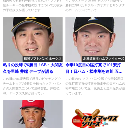
初先発で初勝利を飾った西武のドラフト1
イナルステージ 第1戦 ヤクルトvs阪神で
位ルーキーの松本航の投球について元横浜
勝利に導いたヤクルトのオスナとサンタナ
の平松政次が語っています...
のホームランについて...
福岡ソフトバンクホークス
北海道日本ハムファイターズ
粘りの投球で6勝目！SB・大関友
今季10度目の猛打賞で101安打
久を里崎 井端 デーブが語る
目！日ハム・松本剛を達川 五十
嵐が語る
この日のvs.楽天戦で粘りのピッチングで
この日のvs.ソフトバンク戦で今季10度目
チームトップの6勝目を飾ったソフトバン
の猛打賞で首位打者を快走中の日本ハムの
クの大関友久について里崎智也、井端弘
松本剛について五十嵐亮太と達川光男が語
和、デーブ大久保が語ってい...
っています。...