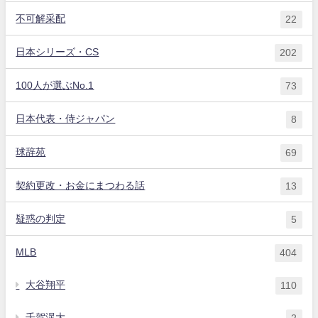
不可解采配
22
日本シリーズ・CS
202
100人が選ぶNo.1
73
日本代表・侍ジャパン
8
球辞苑
69
契約更改・お金にまつわる話
13
疑惑の判定
5
MLB
404
大谷翔平
110
千賀滉大
2