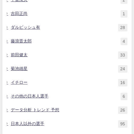
吉田正尚
1
ダルビッシュ有
28
藤浪晋太郎
4
前田健太
33
菊池雄星
24
イチロー
16
その他の日本人選手
6
データ分析 トレンド 予想
26
日本人以外の選手
95