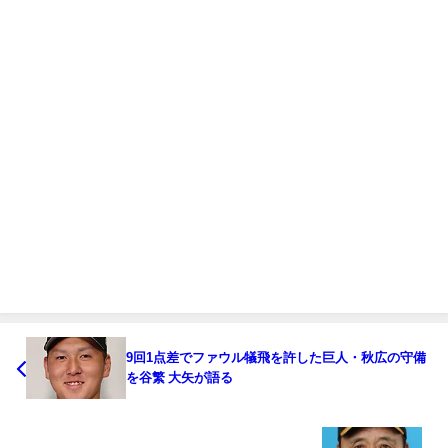
9回1点差でファウル犠飛を許した巨人・秋広の守備
を谷繁 大矢が語る