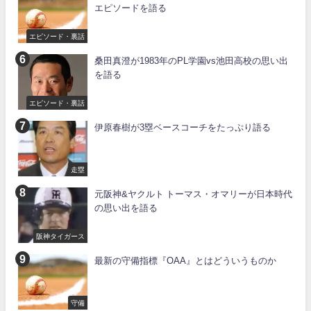
エピソードを語る
エピソード・裏話
桑田真澄が1983年のPL学園vs池田高校の思い出
を語る
エピソード・裏話
伊原春樹が3塁ベースコーチをたっぷり語る
走塁
元阪神&ヤクルト トーマス・オマリーが日本時代
の思い出を語る
阪神タイガース
最新の守備指標『OAA』とはどういうものか
守備