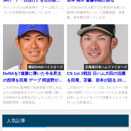
が分析
オリックスの山本由伸の「アーム投げ」に
この日のvs.巨人戦でプロ初完封を飾った
ついて古田敦也が分析しています。...
阪神の伊藤将司について斎藤明雄、岩本
勉、高木豊が語っています。...
横浜DeNAベイスターズ
北海道日本ハムファイターズ
DeNAを7連勝に導いた今永昇太
CS 1st 2戦目 日ハム大田の活躍
の投球を田尾 デーブ 阿波野が語
を田尾、苫篠、岩本が語る 2018
る
年10月14日
この日のvs.阪神戦で先発登板で苦しみな
この日のパ・リーグ、CS、1st ステージ第
がらも6回無失点でチームを7連勝に導い
2戦の福岡ソフトバンクホークスvs.北海道
たDeNAの今永昇太のピッチングについて
日本ハムファイターズで決勝タイムリーを
阿波野秀幸、田尾安志、...
打った大田泰示に...
人気記事