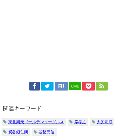
LINE
関連キーワード
東北楽天ゴールデンイーグルス
岸孝之
大矢明彦
炭谷銀仁朗
谷繫元信