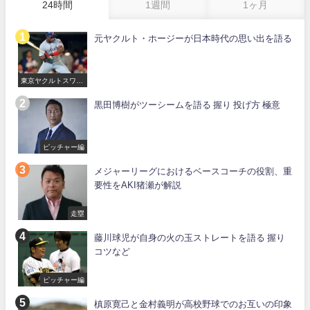
24時間
1週間
1ヶ月
元ヤクルト・ホージーが日本時代の思い出を語る
東京ヤクルトスワロ
ーズ
黒田博樹がツーシームを語る 握り 投げ方 極意
ピッチャー編
メジャーリーグにおけるベースコーチの役割、重
要性をAKI猪瀬が解説
走塁
藤川球児が自身の火の玉ストレートを語る 握り
コツなど
ピッチャー編
槙原寛己と金村義明が高校野球でのお互いの印象