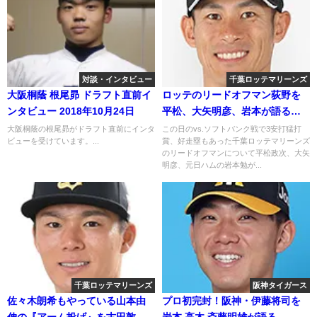
対談・インタビュー
千葉ロッテマリーンズ
大阪桐蔭 根尾昴 ドラフト直前イ
ロッテのリードオフマン荻野を
ンタビュー 2018年10月24日
平松、大矢明彦、岩本が語る
2018年5月20日
大阪桐蔭の根尾昴がドラフト直前にインタ
この日のvs.ソフトバンク戦で3安打猛打
ビューを受けています。...
賞、好走塁もあった千葉ロッテマリーンズ
のリードオフマンについて平松政次、大矢
明彦、元日ハムの岩本勉が...
千葉ロッテマリーンズ
阪神タイガース
佐々木朗希もやっている山本由
プロ初完封！阪神・伊藤将司を
伸の『アーム投げ』を古田敦也
岩本 高木 斎藤明雄が語る