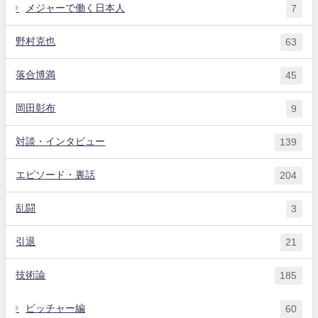
メジャーで働く日本人
7
野村克也
63
落合博満
45
岡田彰布
9
対談・インタビュー
139
エピソード・裏話
204
乱闘
3
引退
21
技術論
185
ピッチャー編
60