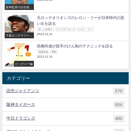
阪神監督の試合後の
コメント
元ロッテオリオンズのレロン・リーが日本時代の思
い出を語る
助っ人外国人
ロッテオリオンズ
レロン・リー
2023.12.31
千葉ロッテマリーン
ズ
高橋尚成が投手のけん制のテクニックを語る
高橋尚成
牽制
2023.12.31
ピッチャー編
カテゴリー
読売ジャイアンツ
570
阪神タイガース
654
中日ドラゴンズ
400