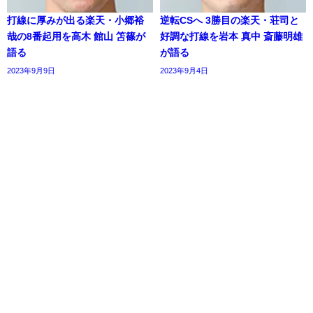
打線に厚みが出る楽天・小郷裕
逆転CSへ 3勝目の楽天・荘司と
哉の8番起用を高木 館山 笘篠が
好調な打線を岩本 真中 斎藤明雄
語る
が語る
2023年9月9日
2023年9月4日