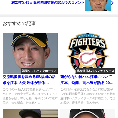
2023年5月3日 阪神岡田監督の試合後のコメント
おすすめの記事
福岡ソフトバンクホークス
北海道日本ハムファイターズ
交流戦優勝を決めるSB福田の活
繋がらない日ハム打線について
躍を江本 大矢 岩本が語る
江本、斎藤、高木豊が語る 2018
2019.6.23
年7月3日
この日のvs.巨人戦で優勝を決めたソフト
この日のvs西武戦でなかなか打線が繋が
バンク。その中で巨人戦では打ちまくって
らずに西武投手陣を攻略できなかった北海
優勝を手繰り寄せた福田秀平について江本
道日本ハムファイターズの打線について江
孟紀、大矢明彦、岩本勉が...
本孟紀、斉藤明雄、高木豊が...