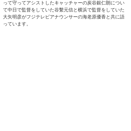
って守ってアシストしたキャッチャーの炭谷銀仁朗につい
て中日で監督をしていた谷繫元信と横浜で監督をしていた
大矢明彦がフジテレビアナウンサーの海老原優香と共に語
っています。