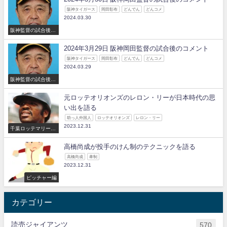
阪神タイガース
岡田彰布
どんでん
どんコメ
2024.03.30
阪神監督の試合後の
コメント
2024年3月29日 阪神岡田監督の試合後のコメント
阪神タイガース
岡田彰布
どんでん
どんコメ
2024.03.29
阪神監督の試合後の
コメント
元ロッテオリオンズのレロン・リーが日本時代の思
い出を語る
助っ人外国人
ロッテオリオンズ
レロン・リー
2023.12.31
千葉ロッテマリーン
ズ
高橋尚成が投手のけん制のテクニックを語る
高橋尚成
牽制
2023.12.31
ピッチャー編
カテゴリー
読売ジャイアンツ
570