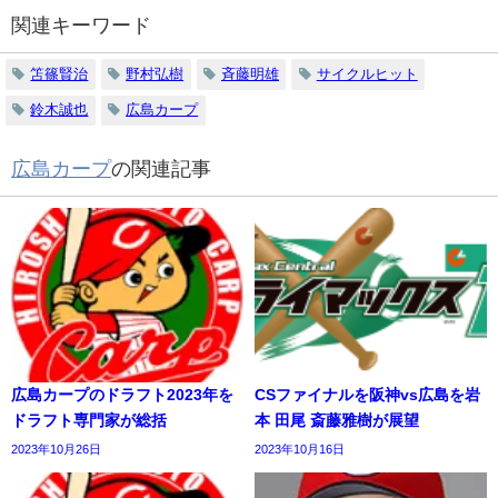
関連キーワード
笘篠賢治
野村弘樹
斉藤明雄
サイクルヒット
鈴木誠也
広島カープ
広島カープ
の関連記事
広島カープのドラフト2023年を
CSファイナルを阪神vs広島を岩
ドラフト専門家が総括
本 田尾 斎藤雅樹が展望
2023年10月26日
2023年10月16日