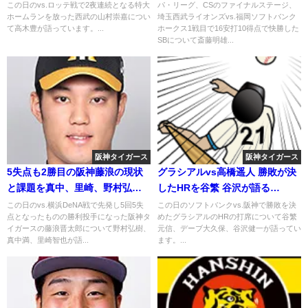
2018年10月17日
この日のvs.ロッテ戦で2夜連続となる特大
パ・リーグ、CSのファイナルステージ、
ホームランを放った西武の山村崇嘉につい
埼玉西武ライオンズvs.福岡ソフトバンク
て高木豊が語っています。...
ホークス1戦目で16安打10得点で快勝した
SBについて斎藤明雄...
阪神タイガース
阪神タイガース
5失点も2勝目の阪神藤浪の現状
グラシアルvs高橋遥人 勝敗が決
と課題を真中、里崎、野村弘樹
したHRを谷繁 谷沢が語る
が語る 2018年6月27日
2019.6.13
この日のvs.横浜DeNA戦で先発し5回5失
この日のソフトバンクvs.阪神で勝敗を決
点となったものの勝利投手になった阪神タ
めたグラシアルのHRの打席について谷繁
イガースの藤浪晋太郎について野村弘樹、
元信、デーブ大久保、谷沢健一が語ってい
真中満、里崎智也が語...
ます。...