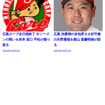
広島カープ全日程終了 今シーズ
広島 決勝弾の末包昇大＆好守備
ンの戦いを岩本 坂口 平松が振り
の矢野雅哉を館山 斎藤明雄が語
返る
る
2023年10月2日
2023年10月1日