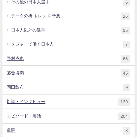
その他の日本人選手
6
データ分析 トレンド 予想
26
日本人以外の選手
95
メジャーで働く日本人
7
野村克也
63
落合博満
45
岡田彰布
9
対談・インタビュー
139
エピソード・裏話
204
乱闘
3