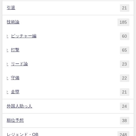
引退
21
技術論
185
ピッチャー編
60
打撃
65
リード論
23
守備
22
走塁
21
外国人助っ人
24
順位予想
38
レジェンド・OB
248