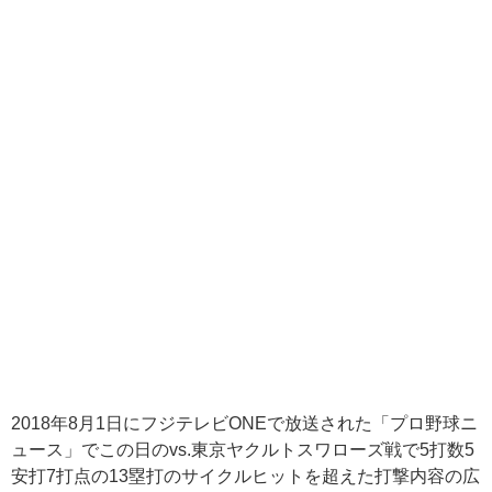
2018年8月1日にフジテレビONEで放送された「プロ野球ニ
ュース」でこの日のvs.東京ヤクルトスワローズ戦で5打数5
安打7打点の13塁打のサイクルヒットを超えた打撃内容の広