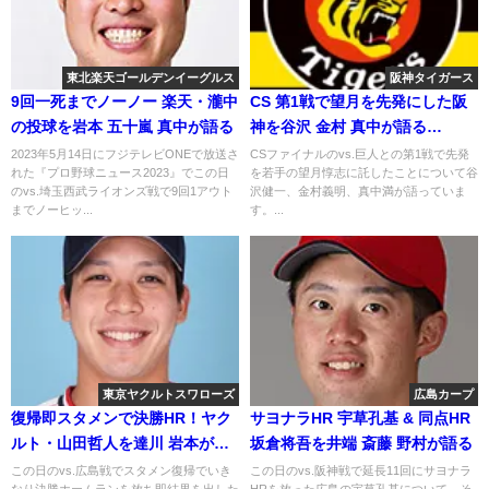
東北楽天ゴールデンイーグルス
阪神タイガース
9回一死までノーノー 楽天・瀧中
CS 第1戦で望月を先発にした阪
の投球を岩本 五十嵐 真中が語る
神を谷沢 金村 真中が語る
2019.10.9
2023年5月14日にフジテレビONEで放送さ
CSファイナルのvs.巨人との第1戦で先発
れた『プロ野球ニュース2023』でこの日
を若手の望月惇志に託したことについて谷
のvs.埼玉西武ライオンズ戦で9回1アウト
沢健一、金村義明、真中満が語っていま
までノーヒッ...
す。...
東京ヤクルトスワローズ
広島カープ
復帰即スタメンで決勝HR！ヤク
サヨナラHR 宇草孔基 & 同点HR
ルト・山田哲人を達川 岩本が語
坂倉将吾を井端 斎藤 野村が語る
る
この日のvs.広島戦でスタメン復帰でいき
この日のvs.阪神戦で延長11回にサヨナラ