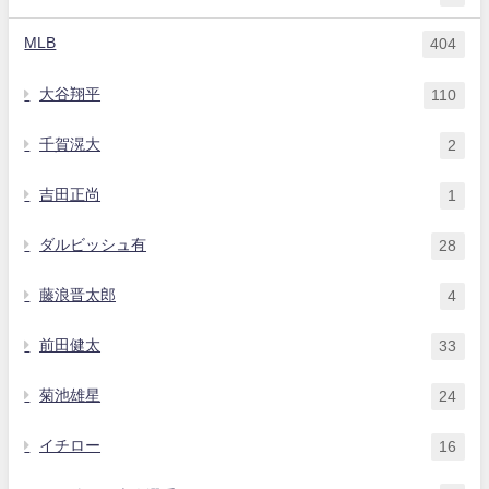
MLB
404
大谷翔平
110
千賀滉大
2
吉田正尚
1
ダルビッシュ有
28
藤浪晋太郎
4
前田健太
33
菊池雄星
24
イチロー
16