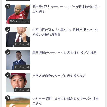
ーズ
元楽天&巨人 ケーシー・マギーが日本時代の思い
出を語る
読売ジャイアンツ
小宮山悟が語る『ど真ん中』投球 MLBとパで生
き抜いた技巧派右腕
ピッチャー編
黒田博樹がツーシームを語る 握り 投げ方 極意
ピッチャー編
岸孝之が自身のカーブを語る 握りなど
ピッチャー編
メジャーで働く日本人を紹介 ロッキーズ仲谷国
夫さん