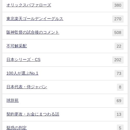
オリックスバファローズ
380
東北楽天ゴールデンイーグルス
270
阪神監督の試合後のコメント
508
不可解采配
22
日本シリーズ・CS
202
100人が選ぶNo.1
73
日本代表・侍ジャパン
8
球辞苑
69
契約更改・お金にまつわる話
13
疑惑の判定
5