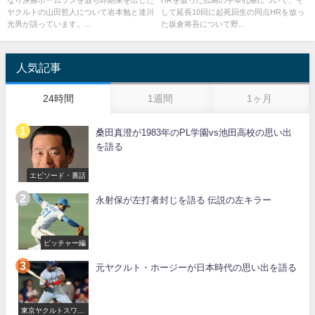
なり決勝ホームランを放ち即結果を出した
HRを放った広島の宇草孔基について、そ
ヤクルトの山田哲人について岩本勉と達川
して延長10回に起死回生の同点HRを放っ
光男が語っています。...
た坂倉将吾について野...
人気記事
24時間
1週間
1ヶ月
桑田真澄が1983年のPL学園vs池田高校の思い出
を語る
エピソード・裏話
永射保が左打者封じを語る 伝説の左キラー
ピッチャー編
元ヤクルト・ホージーが日本時代の思い出を語る
東京ヤクルトスワロ