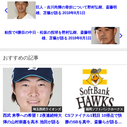
巨人・吉川尚輝の骨折について野村弘樹、斎藤明
雄、苫篠が語る 2018年8月1日
粘投で4勝目の中日・松坂の投球を野村弘樹、斎藤明
雄、苫篠が語る 2018年8月1日
おすすめの記事
埼玉西武ライオンズ
福岡ソフトバンクホークス
西武 来季への希望！2夜連続特大
CSファイナル1戦目 10得点で快
弾の山村崇嘉を高木 池田が語る
勝のSBを真中、斎藤らが語る