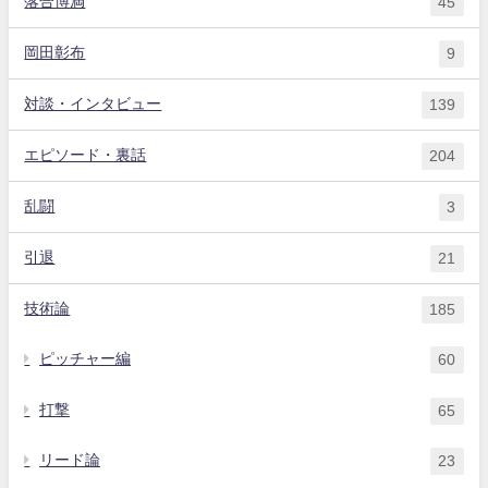
落合博満
45
岡田彰布
9
対談・インタビュー
139
エピソード・裏話
204
乱闘
3
引退
21
技術論
185
ピッチャー編
60
打撃
65
リード論
23