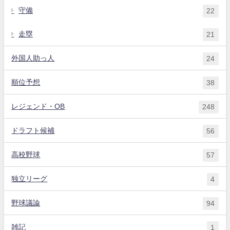
守備
22
走塁
21
外国人助っ人
24
順位予想
38
レジェンド・OB
248
ドラフト候補
56
高校野球
57
独立リーグ
4
野球議論
94
雑記
1