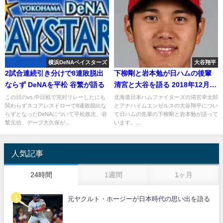
横浜DeNAベイスターズ
大谷翔平
2試合連続引き分けで8連敗脱出
下柳剛と岩本勉が日ハムの後輩
ならず DeNAを平松 谷繁が語る
清宮と大谷を語る 2018年12月28
日
この日のvs.中日戦で完封リレーしたにも
北海道日本ハムファイターズの清宮幸太郎
関わらずスコアレスドローで8連敗脱出な
とアナハイムエンゼルスの大谷翔平につい
らずとなったDeNAについて平松政次、谷
て日ハムの先輩の下柳剛と岩本勉が語って
繁元信、デーブ大久保が...
います。...
人気記事
24時間
1週間
1ヶ月
元ヤクルト・ホージーが日本時代の思い出を語る