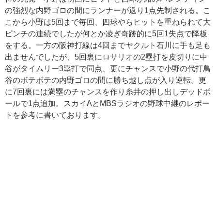
の強烈な内野ゴロの間にランナーが返り1点先制される。こ
こから小野は5回まで毎回、四球やらヒットを重ねられて大
ピンチの連続でしたが何とか凌ぎ奇跡的に5回1失点で降板
をする。一方の阪神打線は4回までヤクルト石川に手も足も
出ませんでしたが、5回裏にロサリオの2塁打を皮切りに中
谷がタイムリー3塁打で同点、更にチャンスで小野の代打鳥
谷のボテボテの内野ゴロの間に勝ち越し点が入り逆転。更
に7回裏には満塁のチャンスを作り糸井の押し出しデッドボ
ールで1点追加。スカイAとMBSラジオの野球中継のレポー
トを参考に書いております。