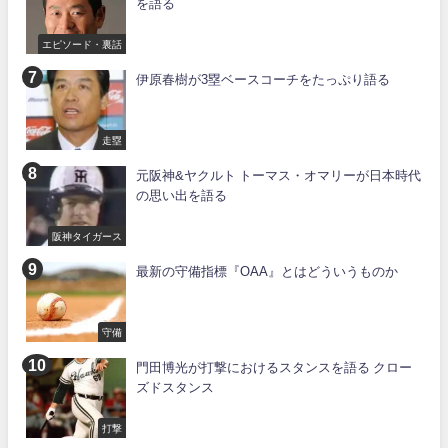
を語る
エピソード・裏話
伊原春樹が3塁ベースコーチをたっぷり語る
走塁
元阪神&ヤクルト トーマス・オマリーが日本時代
の思い出を語る
阪神タイガース
最新の守備指標『OAA』とはどういうものか
守備
門田博光が打撃におけるスタンスを語る クロー
ズドスタンス
打撃