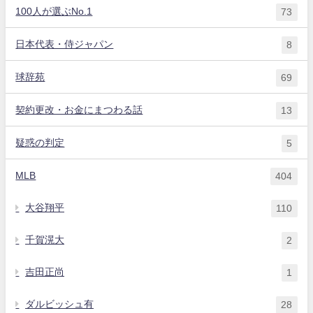
100人が選ぶNo.1
73
日本代表・侍ジャパン
8
球辞苑
69
契約更改・お金にまつわる話
13
疑惑の判定
5
MLB
404
大谷翔平
110
千賀滉大
2
吉田正尚
1
ダルビッシュ有
28