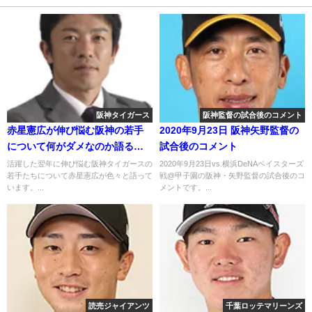
阪神タイガース
阪神監督の試合後のコメント
赤星憲広が伸び悩む阪神の若手
2020年9月23日 阪神矢野監督の
について何がダメなのか語る
試合後のコメント
2018年8月25日
活躍した翌年に伸び悩む阪神タイガースの
2020年9月23日vs.横浜DeNAベイスターズ
若手たちについて赤星憲広が色々と語って
戦@甲子園の阪神・矢野監督の試合後のコ
います。...
メントです。...
読売ジャイアンツ
千葉ロッテマリーンズ