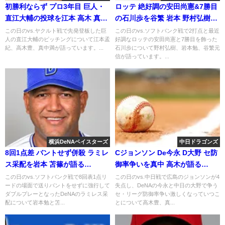
初勝利ならず プロ3年目 巨人・
ロッテ 絶好調の安田尚憲&7勝目
直江大輔の投球を江本 高木 真中
の石川歩を谷繁 岩本 野村弘樹が
が語る
語る
この日のvs.ヤクルト戦で先発登板した巨
この日のvs.ソフトバンク戦で2打点と最近
人の直江大輔のピッチングについて江本孟
好調なロッテの安田尚憲と7勝目を飾った
紀、高木豊、真中満が語っています。...
石川歩について野村弘樹、岩本勉、谷繁元
信が語っています。...
横浜DeNAベイスターズ
中日ドラゴンズ
8回1点差 バントせず併殺 ラミレ
Cジョンソン De今永 D大野 セ防
ス采配を岩本 苫篠が語る
御率争いを真中 高木が語る
2019.6.16
2019.9.27
この日のvs.ソフトバンク戦で8回表1点リ
この日のvs.中日戦で広島のジョンソンが4
ードの場面で送りバントをせずに強行して
失点し、DeNAの今永と中日の大野で争う
ダブルプレーとなったDeNAのラミレス采
セ・リーグ防御率争い激しくなっていつこ
配について岩本勉と笘...
とについて高木豊、真...