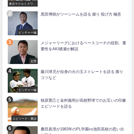
東京ヤクルトスワロ
ーズ
黒田博樹がツーシームを語る 握り 投げ方 極意
ピッチャー編
メジャーリーグにおけるベースコーチの役割、重
要性をAKI猪瀬が解説
走塁
藤川球児が自身の火の玉ストレートを語る 握り
コツなど
ピッチャー編
槙原寛己と金村義明が高校野球でのお互いの印象
エピソードを語る
エピソード・裏話
桑田真澄が1983年のPL学園vs池田高校の思い出