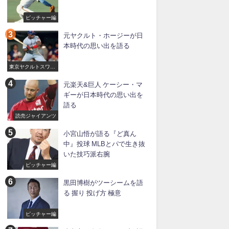
ピッチャー編
元ヤクルト・ホージーが日
本時代の思い出を語る
東京ヤクルトスワロ
ーズ
元楽天&巨人 ケーシー・マ
ギーが日本時代の思い出を
語る
読売ジャイアンツ
小宮山悟が語る『ど真ん
中』投球 MLBとパで生き抜
いた技巧派右腕
ピッチャー編
黒田博樹がツーシームを語
る 握り 投げ方 極意
ピッチャー編