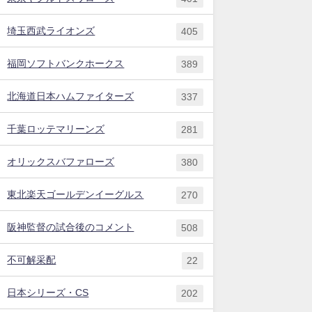
埼玉西武ライオンズ
405
福岡ソフトバンクホークス
389
北海道日本ハムファイターズ
337
千葉ロッテマリーンズ
281
オリックスバファローズ
380
東北楽天ゴールデンイーグルス
270
阪神監督の試合後のコメント
508
不可解采配
22
日本シリーズ・CS
202