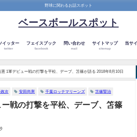
野球に関わるお話スポット
ベースボールスポット
ツイッター
フェイスブック
問い合わせ
サイトマップ
当サ
twitter
facebook
mail
sitemap
憲 1軍デビュー戦の打撃を平松、デーブ、笘篠が語る 2018年8月10日
松政次
安田尚憲
千葉ロッテマリーンズ
笘篠賢治
ュー戦の打撃を平松、デーブ、笘篠
秒