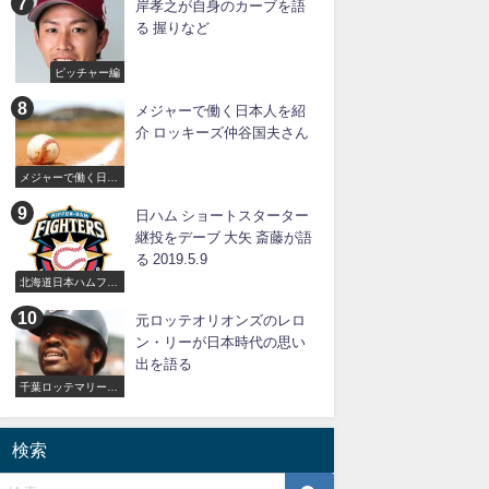
岸孝之が自身のカーブを語
る 握りなど
ピッチャー編
メジャーで働く日本人を紹
介 ロッキーズ仲谷国夫さん
メジャーで働く日本
人
日ハム ショートスターター
継投をデーブ 大矢 斎藤が語
る 2019.5.9
北海道日本ハムファ
イターズ
元ロッテオリオンズのレロ
ン・リーが日本時代の思い
出を語る
千葉ロッテマリーン
ズ
検索