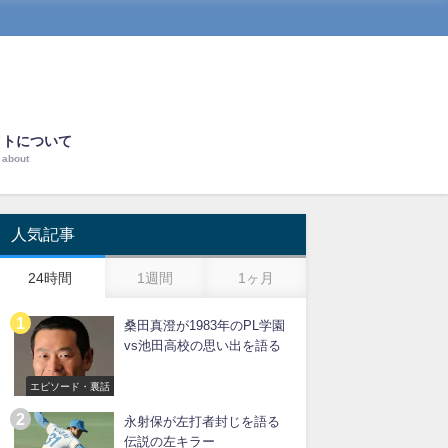
イトについて
about
人気記事
24時間
1週間
1ヶ月
桑田真澄が1983年のPL学園
vs池田高校の思い出を語る
エピソード・裏話
永射保が左打者封じを語る
伝説の左キラー