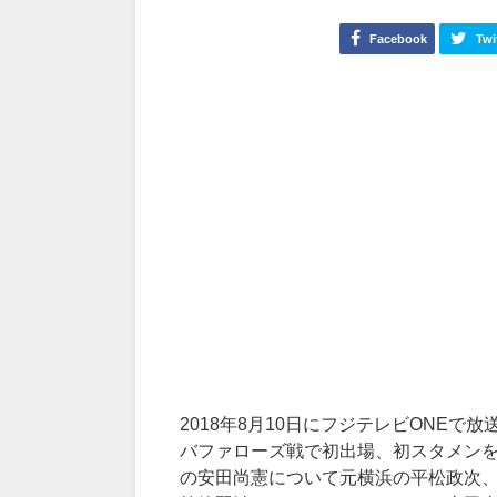
Facebook
Twi
2018年8月10日にフジテレビONEで
バファローズ戦で初出場、初スタメンを
の安田尚憲について元横浜の平松政次