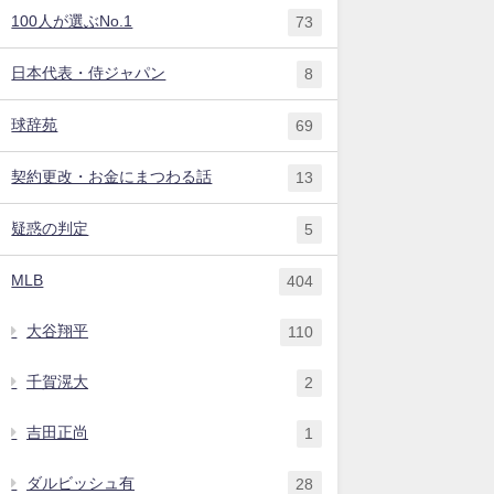
100人が選ぶNo.1
73
日本代表・侍ジャパン
8
球辞苑
69
契約更改・お金にまつわる話
13
疑惑の判定
5
MLB
404
大谷翔平
110
千賀滉大
2
吉田正尚
1
ダルビッシュ有
28