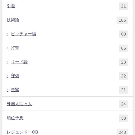
引退
21
技術論
185
ピッチャー編
60
打撃
65
リード論
23
守備
22
走塁
21
外国人助っ人
24
順位予想
38
レジェンド・OB
248