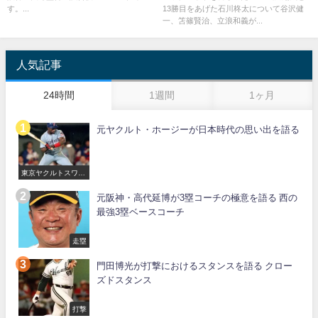
す。...
13勝目をあげた石川柊太について谷沢健
一、笘篠賢治、立浪和義が...
人気記事
24時間
1週間
1ヶ月
元ヤクルト・ホージーが日本時代の思い出を語る
東京ヤクルトスワロ
ーズ
元阪神・高代延博が3塁コーチの極意を語る 西の
最強3塁ベースコーチ
走塁
門田博光が打撃におけるスタンスを語る クロー
ズドスタンス
打撃