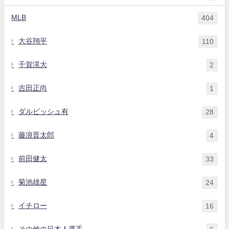
MLB
404
大谷翔平
110
千賀滉大
2
吉田正尚
1
ダルビッシュ有
28
藤浪晋太郎
4
前田健太
33
菊池雄星
24
イチロー
16