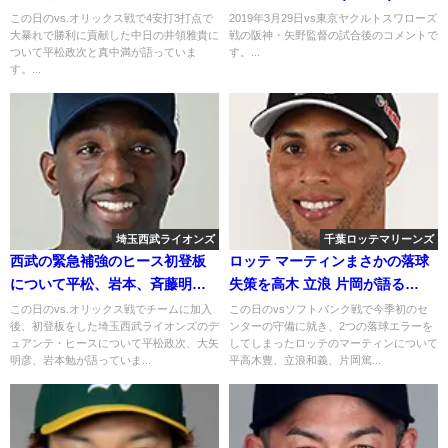
この日のvs.オリックス戦で4安打3打点で
2019年3月29日vs東京ヤクルトスワローズ
大暴れで勝利に貢献した中日の井領雅貴に
戦の阪神・矢野監督の試合後のコメントで
ついて平松政次と真中満が語っていま
す。...
す。...
埼玉西武ライオンズ
千葉ロッテマリーンズ
西武の緊急補強のヒース初登板
ロッテ マーティンまさかの落球
について平松、岩本、斉藤明雄
失策を高木 立浪 片岡が語る
が語る 2018年5月20日
2019.9.6
この日のvs.オリックス戦でチームに加入
この日のvsソフトバンク戦で今季初のセ
後、初登板をした埼玉西武ライオンズのデ
ンターの守備に就き、2つの落球エラーを
ュアンテ・ヒースについて平松政次、大矢
してしまったロッテのマーティンについて
明彦、岩本勉が語っていま...
平高木豊、立浪和義、片岡篤...