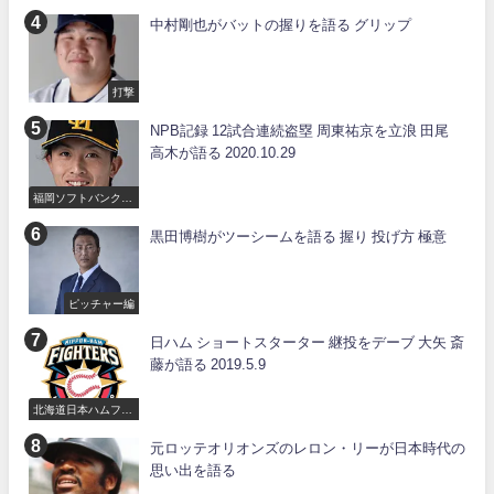
中村剛也がバットの握りを語る グリップ
打撃
NPB記録 12試合連続盗塁 周東祐京を立浪 田尾
高木が語る 2020.10.29
福岡ソフトバンクホ
ークス
黒田博樹がツーシームを語る 握り 投げ方 極意
ピッチャー編
日ハム ショートスターター 継投をデーブ 大矢 斎
藤が語る 2019.5.9
北海道日本ハムファ
イターズ
元ロッテオリオンズのレロン・リーが日本時代の
思い出を語る