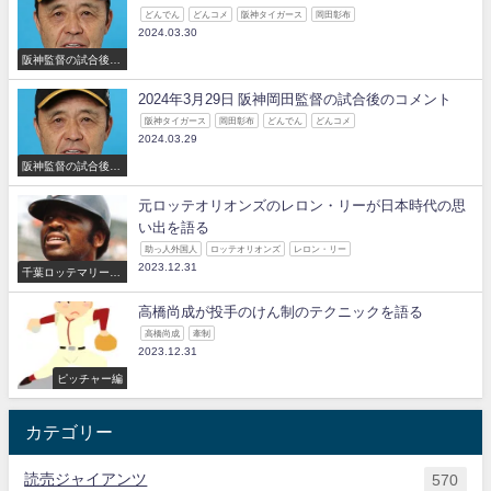
どんでん
どんコメ
阪神タイガース
岡田彰布
2024.03.30
阪神監督の試合後の
コメント
2024年3月29日 阪神岡田監督の試合後のコメント
阪神タイガース
岡田彰布
どんでん
どんコメ
2024.03.29
阪神監督の試合後の
コメント
元ロッテオリオンズのレロン・リーが日本時代の思
い出を語る
助っ人外国人
ロッテオリオンズ
レロン・リー
2023.12.31
千葉ロッテマリーン
ズ
高橋尚成が投手のけん制のテクニックを語る
高橋尚成
牽制
2023.12.31
ピッチャー編
カテゴリー
読売ジャイアンツ
570