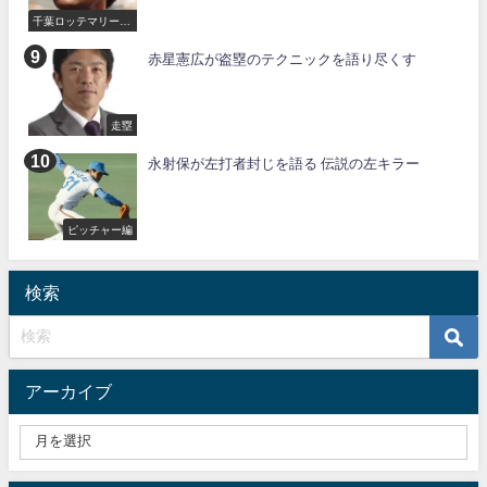
千葉ロッテマリーン
ズ
赤星憲広が盗塁のテクニックを語り尽くす
走塁
永射保が左打者封じを語る 伝説の左キラー
ピッチャー編
検索
アーカイブ