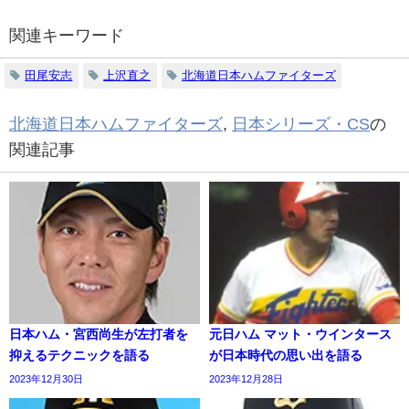
関連キーワード
田尾安志
上沢直之
北海道日本ハムファイターズ
北海道日本ハムファイターズ
,
日本シリーズ・CS
の
関連記事
日本ハム・宮西尚生が左打者を
元日ハム マット・ウインタース
抑えるテクニックを語る
が日本時代の思い出を語る
2023年12月30日
2023年12月28日