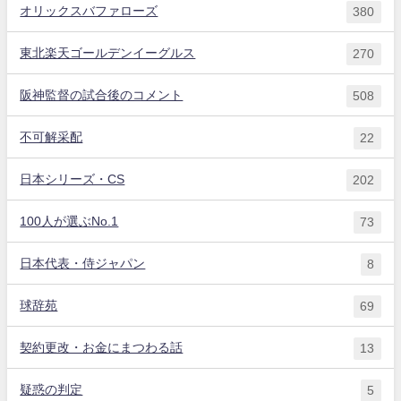
オリックスバファローズ
380
東北楽天ゴールデンイーグルス
270
阪神監督の試合後のコメント
508
不可解采配
22
日本シリーズ・CS
202
100人が選ぶNo.1
73
日本代表・侍ジャパン
8
球辞苑
69
契約更改・お金にまつわる話
13
疑惑の判定
5