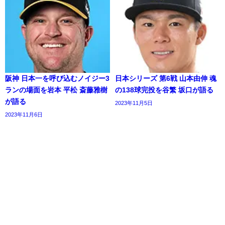
阪神 日本一を呼び込むノイジー3
日本シリーズ 第6戦 山本由伸 魂
ランの場面を岩本 平松 斎藤雅樹
の138球完投を谷繁 坂口が語る
が語る
2023年11月5日
2023年11月6日