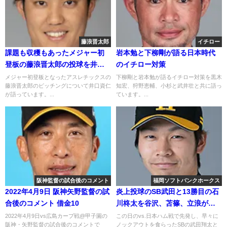
藤浪晋太郎
イチロー
課題も収穫もあったメジャー初
岩本勉と下柳剛が語る日本時代
登板の藤浪晋太郎の投球を井口
のイチロー対策
が分析
メジャー初登板となったアスレチックスの
下柳剛と岩本勉が語るイチロー対策を黒木
藤浪晋太郎のピッチングについて井口資仁
知宏、狩野恵輔、小杉と武井壮と共に語っ
が語っています。...
ています。...
阪神監督の試合後のコメント
福岡ソフトバンクホークス
2022年4月9日 阪神矢野監督の試
炎上投球のSB武田と13勝目の石
合後のコメント 借金10
川柊太を谷沢、苫篠、立浪が語
る 2018年9月20日
2022年4月9日vs広島カープ戦@甲子園の
この日のvs.日本ハム戦で先発し、早々に
阪神・矢野監督の試合後のコメントで
ノックアウトを食らったSBの武田翔太と