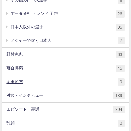
その他の日本人選手
6
データ分析 トレンド 予想
26
日本人以外の選手
95
メジャーで働く日本人
7
野村克也
63
落合博満
45
岡田彰布
9
対談・インタビュー
139
エピソード・裏話
204
乱闘
3