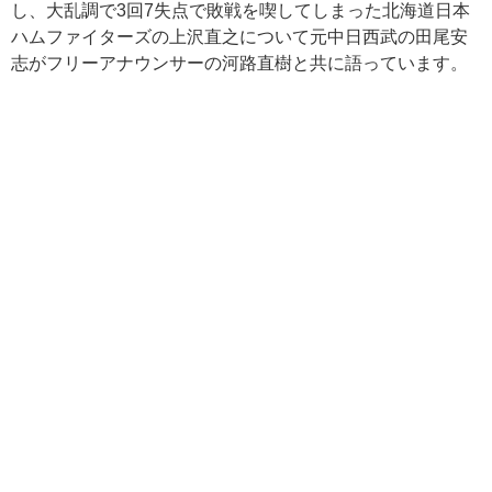
し、大乱調で3回7失点で敗戦を喫してしまった北海道日本
ハムファイターズの上沢直之について元中日西武の田尾安
志がフリーアナウンサーの河路直樹と共に語っています。