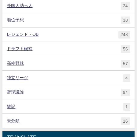
外国人助っ人
24
順位予想
38
レジェンド・OB
248
ドラフト候補
56
高校野球
57
独立リーグ
4
野球議論
94
雑記
1
未分類
16