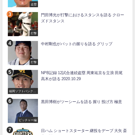
走塁
門田博光が打撃におけるスタンスを語る クロー
ズドスタンス
打撃
中村剛也がバットの握りを語る グリップ
打撃
NPB記録 12試合連続盗塁 周東祐京を立浪 田尾
高木が語る 2020.10.29
福岡ソフトバンクホ
ークス
黒田博樹がツーシームを語る 握り 投げ方 極意
ピッチャー編
日ハム ショートスターター 継投をデーブ 大矢 斎