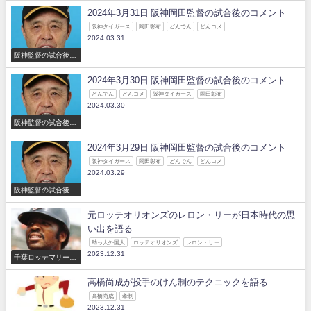
2024年3月31日 阪神岡田監督の試合後のコメント
阪神タイガース
岡田彰布
どんでん
どんコメ
2024.03.31
阪神監督の試合後の
コメント
2024年3月30日 阪神岡田監督の試合後のコメント
どんでん
どんコメ
阪神タイガース
岡田彰布
2024.03.30
阪神監督の試合後の
コメント
2024年3月29日 阪神岡田監督の試合後のコメント
阪神タイガース
岡田彰布
どんでん
どんコメ
2024.03.29
阪神監督の試合後の
コメント
元ロッテオリオンズのレロン・リーが日本時代の思
い出を語る
助っ人外国人
ロッテオリオンズ
レロン・リー
2023.12.31
千葉ロッテマリーン
ズ
高橋尚成が投手のけん制のテクニックを語る
高橋尚成
牽制
2023.12.31