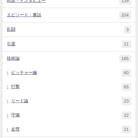
対談・インタビュー
139
エピソード・裏話
204
乱闘
3
引退
21
技術論
185
ピッチャー編
60
打撃
65
リード論
23
守備
22
走塁
21