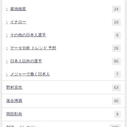
菊池雄星
24
イチロー
16
その他の日本人選手
6
データ分析 トレンド 予想
26
日本人以外の選手
95
メジャーで働く日本人
7
野村克也
63
落合博満
45
岡田彰布
9