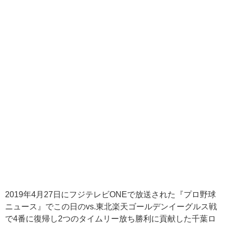
2019
年
4
月
27
日にフジテレビ
ONE
で放送された『プロ野球
ニュース』でこの日の
vs.
東北楽天ゴールデンイーグルス戦
で
4
番に復帰し
2
つのタイムリー放ち勝利に貢献した千葉ロ