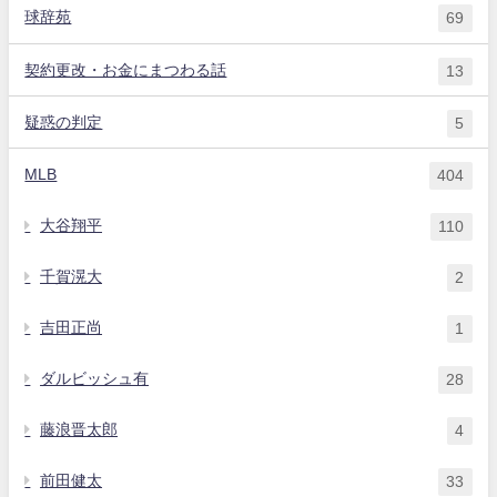
球辞苑
69
契約更改・お金にまつわる話
13
疑惑の判定
5
MLB
404
大谷翔平
110
千賀滉大
2
吉田正尚
1
ダルビッシュ有
28
藤浪晋太郎
4
前田健太
33