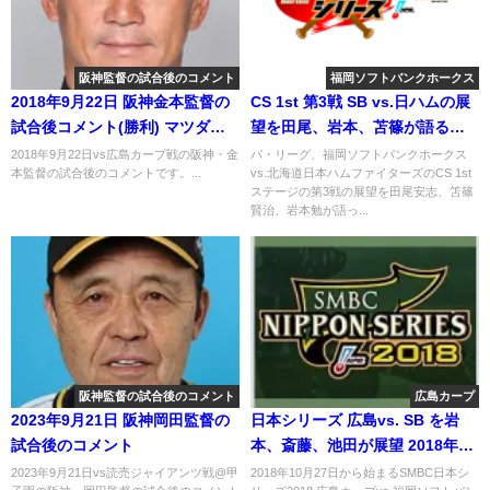
阪神監督の試合後のコメント
福岡ソフトバンクホークス
2018年9月22日 阪神金本監督の
CS 1st 第3戦 SB vs.日ハムの展
試合後コメント(勝利) マツダで
望を田尾、岩本、苫篠が語る
快勝
2018年10月14日
2018年9月22日vs広島カープ戦の阪神・金
パ・リーグ、福岡ソフトバンクホークス
本監督の試合後のコメントです。...
vs.北海道日本ハムファイターズのCS 1st
ステージの第3戦の展望を田尾安志、笘篠
賢治、岩本勉が語っ...
阪神監督の試合後のコメント
広島カープ
2023年9月21日 阪神岡田監督の
日本シリーズ 広島vs. SB を岩
試合後のコメント
本、斎藤、池田が展望 2018年10
月21日
2023年9月21日vs読売ジャイアンツ戦@甲
2018年10月27日から始まるSMBC日本シ