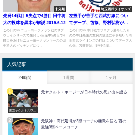
未分類
埼玉西武ライオンズ
先発14戦目 5失点で4勝目 田中将
左投手が苦手な西武打線につい
大の投球を黒木が解説 2019.6.12
てデーブ、笘篠、野村弘樹が分
析 2018年6月15日
この日のvs.ニューヨークメッツ戦のサブ
この日のvs.中日戦でサヨナラ勝ちしたも
ウェイシリーズで先発し7回途中5失点で4
のの中日先発の左腕の笠原に手を焼いた埼
勝目をあげたニューヨークヤンキースの田
玉西武ライオンズの打線についてデーブ大
中将大のピッチングにつ...
久保、笘篠賢治、野村弘樹...
人気記事
24時間
1週間
1ヶ月
元ヤクルト・ホージーが日本時代の思い出を語る
東京ヤクルトスワロ
ーズ
元阪神・高代延博が3塁コーチの極意を語る 西の
最強3塁ベースコーチ