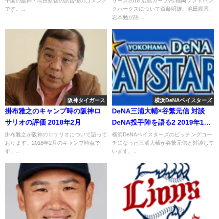
子園の阪神・岡田監督の試合後のコメント
リーズ2018 広島カープvs.福岡ソフトバン
です。...
クホークスについて斎藤明雄、池田親興、
岩本勉が語...
阪神タイガース
横浜DeNAベイスターズ
掛布雅之のキャンプ時の阪神ロ
DeNA三浦大輔×谷繁元信 対談
サリオの評価 2018年2月
DeNA投手陣を語る2 2019年1月
14日
掛布雅之が阪神のロサリオについて語って
横浜DeNAベイスターズのピッチングコー
おります。2018年2月のキャンプ時点で
チになった三浦大輔が谷繁元信と対談して
す。...
います。...