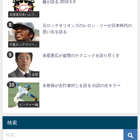
藤が語る 2019.5.9
北海道日本ハムファ
イターズ
元ロッテオリオンズのレロン・リーが日本時代の
思い出を語る
千葉ロッテマリーン
ズ
赤星憲広が盗塁のテクニックを語り尽くす
走塁
永射保が左打者封じを語る 伝説の左キラー
ピッチャー編
検索