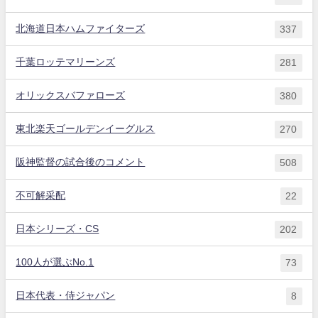
北海道日本ハムファイターズ
337
千葉ロッテマリーンズ
281
オリックスバファローズ
380
東北楽天ゴールデンイーグルス
270
阪神監督の試合後のコメント
508
不可解采配
22
日本シリーズ・CS
202
100人が選ぶNo.1
73
日本代表・侍ジャパン
8