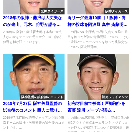
阪神タイガース
阪神タイガース
2018年の阪神・藤浪は大丈夫な
両リーグ最速10勝目！阪神・青
のか建山、元木、狩野が語る
柳の投球を阿波野 真中 斎藤明雄
2018年4月4日
が語る
2018年の阪神・藤浪晋太郎は本当に大丈
この日のvs.中日戦で6回1失点で今季10勝
夫なのかをテーマに元木大介、建山義紀、
目を飾った阪神の青柳晃洋について、そし
狩野恵輔が語っています。...
て決勝2ランホームランを放った北條史也
について阿波野秀幸、...
阪神監督の試合後のコメント
読売ジャイアンツ
2019年7月27日 阪神矢野監督の
初完封目前で被弾！戸郷翔征を
試合後のコメント 巨人に競り勝
斎藤 達川 デーブが語る
つ
2020.11.3
2019年7月27日vs読売ジャイアンツ戦@東
この日のvs.広島戦で先発し、完封目前の9
京ドームの阪神・矢野監督の試合後のコメ
回2アウトで同点ホームランを浴びてしま
ントです。...
った巨人の戸郷翔征について斎藤雅樹、達