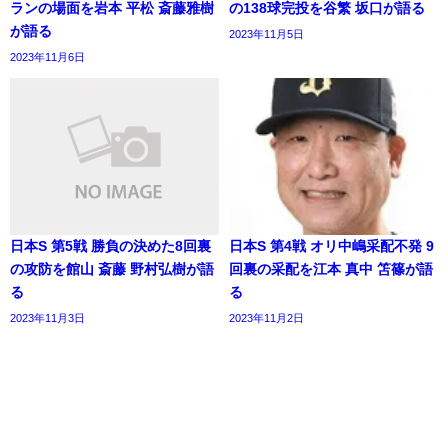
ランの場面を岩本 平松 斎藤雅樹
の138球完投を谷繁 坂口が語る
が語る
2023年11月5日
2023年11月6日
日本S 第5戦 勝負の決めた8回裏
日本S 第4戦 オリ中嶋采配不発 9
の攻防を館山 斎藤 野村弘樹が語
回裏の采配を江本 真中 笘篠が語
る
る
2023年11月3日
2023年11月2日