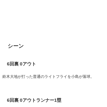
シーン
6
回裏
0
アウト
鈴木大地が打った普通のライトフライを小島が落球。
6
回裏
0
アウトランナー
1
塁