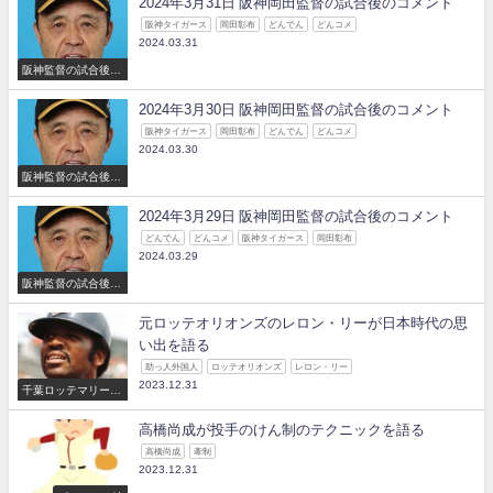
2024年3月31日 阪神岡田監督の試合後のコメント
阪神タイガース
岡田彰布
どんでん
どんコメ
2024.03.31
阪神監督の試合後の
コメント
2024年3月30日 阪神岡田監督の試合後のコメント
阪神タイガース
岡田彰布
どんでん
どんコメ
2024.03.30
阪神監督の試合後の
コメント
2024年3月29日 阪神岡田監督の試合後のコメント
どんでん
どんコメ
阪神タイガース
岡田彰布
2024.03.29
阪神監督の試合後の
コメント
元ロッテオリオンズのレロン・リーが日本時代の思
い出を語る
助っ人外国人
ロッテオリオンズ
レロン・リー
2023.12.31
千葉ロッテマリーン
ズ
高橋尚成が投手のけん制のテクニックを語る
高橋尚成
牽制
2023.12.31