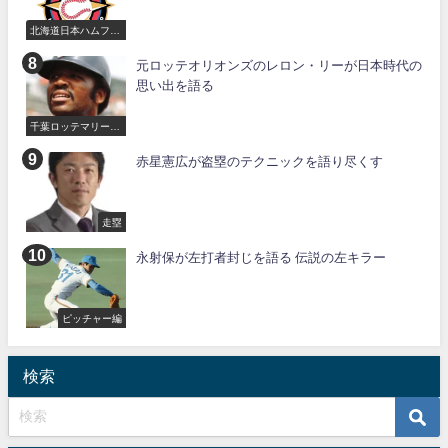
北海道日本ハムファ
イターズ
元ロッテオリオンズのレロン・リーが日本時代の
思い出を語る
千葉ロッテマリーン
ズ
赤星憲広が盗塁のテクニックを語り尽くす
走塁
永射保が左打者封じを語る 伝説の左キラー
ピッチャー編
検索