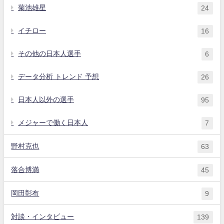
菊池雄星
24
イチロー
16
その他の日本人選手
6
データ分析 トレンド 予想
26
日本人以外の選手
95
メジャーで働く日本人
7
野村克也
63
落合博満
45
岡田彰布
9
対談・インタビュー
139