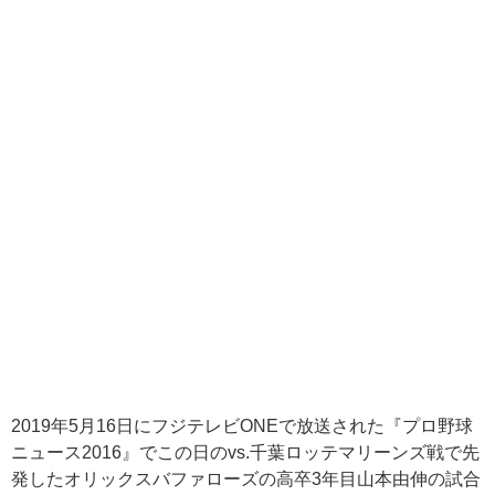
2019
年
5
月
16
日にフジテレビ
ONE
で放送された『プロ野球
ニュース
2016
』でこの日の
vs.
千葉ロッテマリーンズ戦で先
発したオリックスバファローズの高卒
3
年目山本由伸の試合