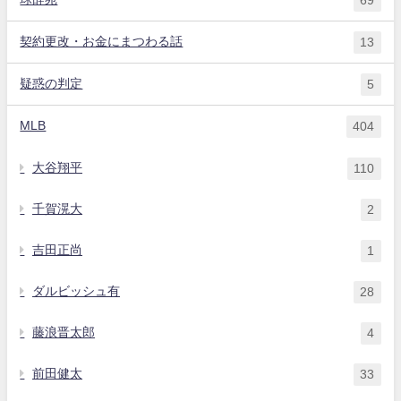
69
契約更改・お金にまつわる話
13
疑惑の判定
5
MLB
404
大谷翔平
110
千賀滉大
2
吉田正尚
1
ダルビッシュ有
28
藤浪晋太郎
4
前田健太
33