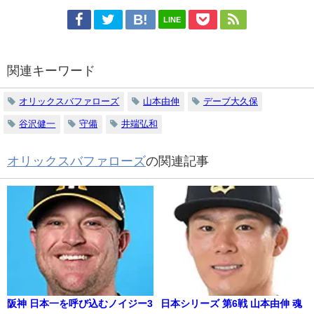
LINE
関連キーワード
オリックスバファローズ
山本由伸
デーブ大久保
谷沢健一
守備
井端弘和
オリックスバファローズ
の関連記事
阪神 日本一を呼び込むノイジー3
日本シリーズ 第6戦 山本由伸 魂