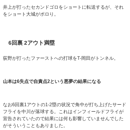
井上が打ったセカンドゴロをショートに転送するが、それ
をショート大城がポロり。
6
回裏
2
アウト満塁
荻野が打ったファーストへの打球を
T-
岡田がトンネル。
山本は6失点で自責点2という悪夢の結果になる
なお
6
回裏
1
アウトの
1-2
塁の状況で角中が打ち上げたサード
フライを中川が落球する。これはインフィールドフライが
宣告されていたので結果には何も影響していませんでした
がそういうこともありました。