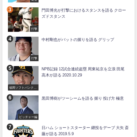
門田博光が打撃におけるスタンスを語る クロー
ズドスタンス
打撃
中村剛也がバットの握りを語る グリップ
打撃
NPB記録 12試合連続盗塁 周東祐京を立浪 田尾
高木が語る 2020.10.29
福岡ソフトバンクホ
ークス
黒田博樹がツーシームを語る 握り 投げ方 極意
ピッチャー編
日ハム ショートスターター 継投をデーブ 大矢 斎
藤が語る 2019.5.9