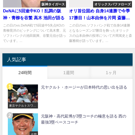
阪神タイガース
オリックスバファローズ
DeNAに5回途中KO！乱調の阪
オリ首位固め 自身14連勝で今季
神・青柳を谷繁 高木 池田が語る
17勝目！山本由伸を片岡 斎藤が
語る
この日のvs.DeNA戦で5回途中5失点KOの
この日のvs.ソフトバンク戦で自身14連勝
青柳晃洋のピッチングについて高木豊、元
となるシーズン17勝目を飾ったオリック
ソフトバンクの池田親興、谷繫元信が語っ
スの山本由伸の投球について片岡篤史と斎
ています。...
藤雅樹が語っています。...
人気記事
24時間
1週間
1ヶ月
元ヤクルト・ホージーが日本時代の思い出を語る
東京ヤクルトスワロ
ーズ
元阪神・高代延博が3塁コーチの極意を語る 西の
最強3塁ベースコーチ
走塁