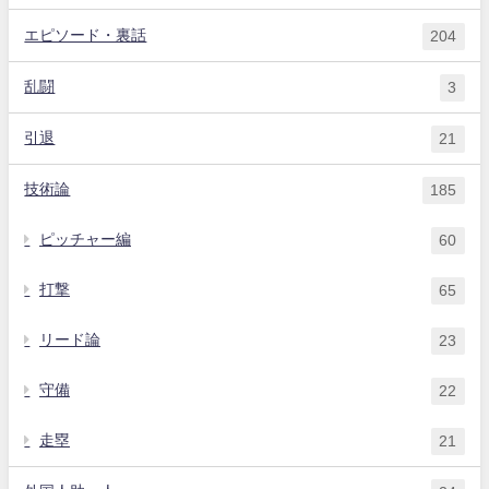
エピソード・裏話
204
乱闘
3
引退
21
技術論
185
ピッチャー編
60
打撃
65
リード論
23
守備
22
走塁
21