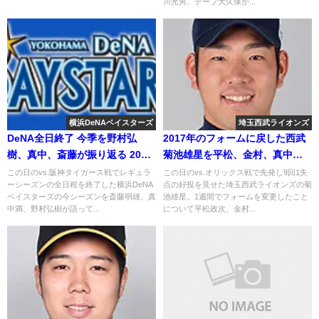
川光男、デーブ大久保が...
横浜DeNAベイスターズ
埼玉西武ライオンズ
DeNA全日終了 今季を野村弘
2017年のフォームに戻した西武
樹、真中、斎藤が振り返る 2018
菊池雄星を平松、金村、真中が
年10月10日
語る 2018年7月26日
この日のvs.阪神タイガース戦でレギュラ
この日のvs.オリックス戦で先発し9回1失
ーシーズンの全日程を終了した横浜DeNA
点の好投を見せた埼玉西武ライオンズの菊
ベイスターズの今シーズンを斎藤明雄、真
池雄星。1週間でフォームを変更したこと
中満、野村弘樹が語って...
について平松政次、金村...