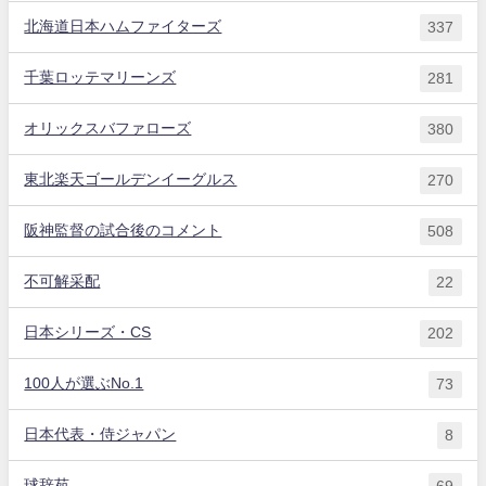
北海道日本ハムファイターズ
337
千葉ロッテマリーンズ
281
オリックスバファローズ
380
東北楽天ゴールデンイーグルス
270
阪神監督の試合後のコメント
508
不可解采配
22
日本シリーズ・CS
202
100人が選ぶNo.1
73
日本代表・侍ジャパン
8
球辞苑