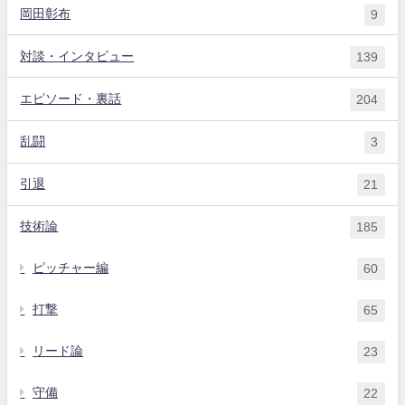
岡田彰布
9
対談・インタビュー
139
エピソード・裏話
204
乱闘
3
引退
21
技術論
185
ピッチャー編
60
打撃
65
リード論
23
守備
22