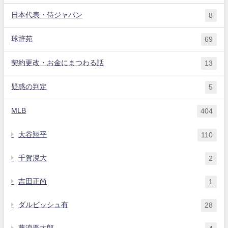
日本代表・侍ジャパン
8
球辞苑
69
契約更改・お金にまつわる話
13
疑惑の判定
5
MLB
404
大谷翔平
110
千賀滉大
2
吉田正尚
1
ダルビッシュ有
28
藤浪晋太郎