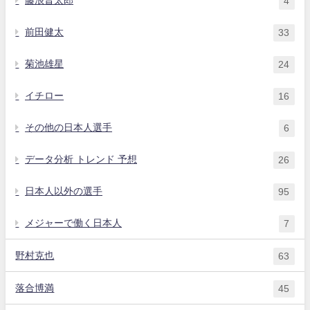
4
前田健太
33
菊池雄星
24
イチロー
16
その他の日本人選手
6
データ分析 トレンド 予想
26
日本人以外の選手
95
メジャーで働く日本人
7
野村克也
63
落合博満
45