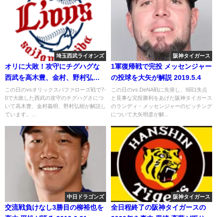
埼玉西武ライオンズ
阪神タイガース
オリに大敗！攻守にチグハグな
1軍復帰戦で完投 メッセンジャー
西武を高木豊、金村、野村弘樹
の投球を大矢が解説 2019.5.4
が語る 2018年9月12日
この日のvsオリックスバファローズ戦で7-
この日のvs.DeNA戦に先発し、9回1失点
0で大敗した西武の攻守のチグハグさにつ
と見事な完投勝利をあげた阪神タイガース
いて高木豊、金村義明、野村弘樹が解説し
のランディ・メッセンジャーのピッチング
ています。...
について大矢明彦が解...
中日ドラゴンズ
阪神タイガース
交流戦負けなし3勝目の柳裕也を
全日程終了の阪神タイガースの