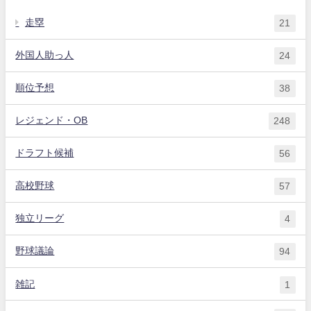
走塁
21
外国人助っ人
24
順位予想
38
レジェンド・OB
248
ドラフト候補
56
高校野球
57
独立リーグ
4
野球議論
94
雑記
1