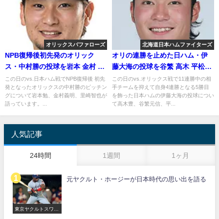
オリックスバファローズ
北海道日本ハムファイターズ
NPB復帰後初先発のオリック
オリの連勝を止めた日ハム・伊
ス・中村勝の投球を岩本 金村 里
藤大海の投球を谷繁 高木 平松が
崎が語る
語る
この日のvs.日本ハム戦でNPB復帰後 初先
この日のvs.オリックス戦で11連勝中の相
発となったオリックスの中村勝のピッチン
手チームを抑えて自身4連勝となる5勝目
グについて岩本勉、金村義明、里崎智也が
を飾った日本ハムの伊藤大海の投球につい
語っています。...
て高木豊、谷繁元信、平...
人気記事
24時間
1週間
1ヶ月
元ヤクルト・ホージーが日本時代の思い出を語る
東京ヤクルトスワロ
ーズ