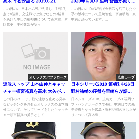
高木 平松が語る 2019.6.21
2020年を真中 里崎 斎藤が振り返
る
この日のvs.日本ハム戦で先発し、7回1失
この日のvs.DeNA戦で全日程を終了した今
点で8勝目、交流戦では負けなしの3勝目
季の阪神について里崎智也、斎藤明雄、真
をあげた中日の柳裕也について高木豊、片
中満が語っています。...
岡篤史、平松政次が語っ...
オリックスバファローズ
広島カープ
連敗ストップ 山本由伸とキャッ
日本シリーズ2018 第4戦 中26日
チャー頓宮裕真を高木 大矢が語
野村祐輔の序盤を里崎らが語る
る
2018年10月31日
この日のvs.ロッテ戦で連敗を止める見事
日本シリーズ2018、広島カープvs.福岡ソ
なピッチングを見せたオリックスの山本由
フトバンクホークスで4戦、中26日での先
伸について、そしてリードをしたキャッチ
発登板となった広島・野村祐輔の立ち上が
ャー頓宮裕真の捕手として...
りについて高木豊、...