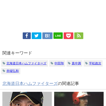
LINE
関連キーワード
北海道日本ハムファイターズ
中田翔
真中満
平松政次
井端弘和
北海道日本ハムファイターズ
の関連記事