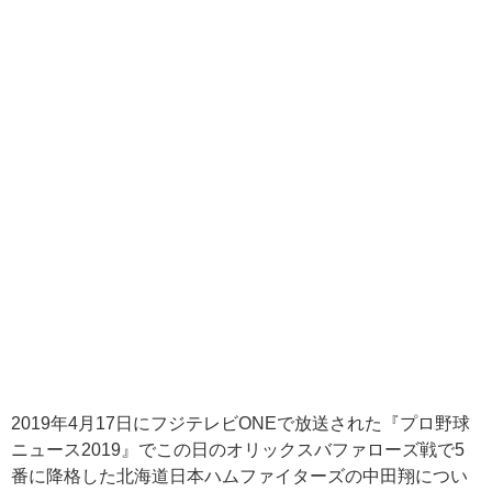
2019
年
4
月
17
日にフジテレビ
ONE
で放送された『プロ野球
ニュース
2019
』でこの日のオリックスバファローズ戦で
5
番に降格した北海道日本ハムファイターズの中田翔につい