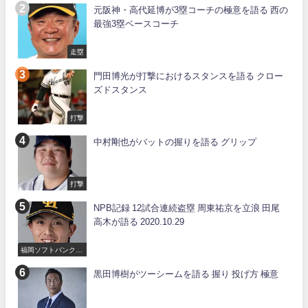
元阪神・高代延博が3塁コーチの極意を語る 西の
最強3塁ベースコーチ
走塁
門田博光が打撃におけるスタンスを語る クロー
ズドスタンス
打撃
中村剛也がバットの握りを語る グリップ
打撃
NPB記録 12試合連続盗塁 周東祐京を立浪 田尾
高木が語る 2020.10.29
福岡ソフトバンクホ
ークス
黒田博樹がツーシームを語る 握り 投げ方 極意