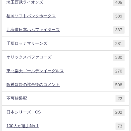
埼玉西武ライオンズ
405
福岡ソフトバンクホークス
389
北海道日本ハムファイターズ
337
千葉ロッテマリーンズ
281
オリックスバファローズ
380
東北楽天ゴールデンイーグルス
270
阪神監督の試合後のコメント
508
不可解采配
22
日本シリーズ・CS
202
100人が選ぶNo.1
73