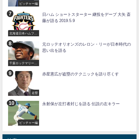
ピッチャー編
日ハム ショートスターター 継投をデーブ 大矢 斎
藤が語る 2019.5.9
北海道日本ハムファ
イターズ
元ロッテオリオンズのレロン・リーが日本時代の
思い出を語る
千葉ロッテマリーン
ズ
赤星憲広が盗塁のテクニックを語り尽くす
走塁
永射保が左打者封じを語る 伝説の左キラー
ピッチャー編