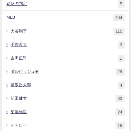
疑惑の判定
5
MLB
404
大谷翔平
110
千賀滉大
2
吉田正尚
1
ダルビッシュ有
28
藤浪晋太郎
4
前田健太
33
菊池雄星
24
イチロー
16