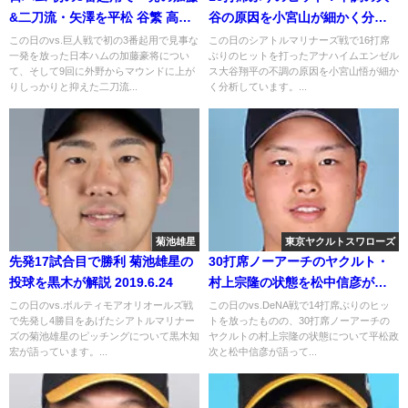
&二刀流・矢澤を平松 谷繁 高木
谷の原因を小宮山が細かく分析
が語る
2018年7月29日
この日のvs.巨人戦で初の3番起用で見事な
この日のシアトルマリナーズ戦で16打席
一発を放った日本ハムの加藤豪将につい
ぶりのヒットを打ったアナハイムエンゼル
て、そして9回に外野からマウンドに上が
ス大谷翔平の不調の原因を小宮山悟が細か
りしっかりと抑えた二刀流...
く分析しています。...
菊池雄星
東京ヤクルトスワローズ
先発17試合目で勝利 菊池雄星の
30打席ノーアーチのヤクルト・
投球を黒木が解説 2019.6.24
村上宗隆の状態を松中信彦が解
説
この日のvs.ボルティモアオリオールズ戦
この日のvs.DeNA戦で14打席ぶりのヒッ
で先発し4勝目をあげたシアトルマリナー
トを放ったものの、30打席ノーアーチの
ズの菊池雄星のピッチングについて黒木知
ヤクルトの村上宗隆の状態について平松政
宏が語っています。...
次と松中信彦が語って...