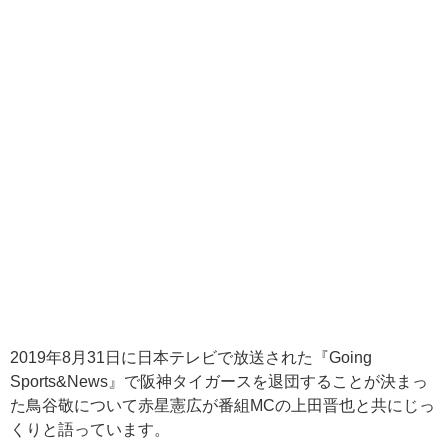
2019
年
8
月
31
日に日本テレビで放送された『
Going
Sports&News
』で阪神タイガースを退団することが決まっ
た鳥谷敬について赤星憲広が番組
MC
の上田晋也と共にじっ
くりと語っています。