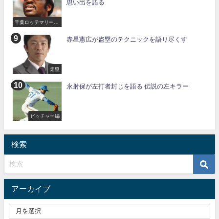
思い出を語る
千葉ロッテマリーン
ズ
赤星憲広が盗塁のテクニックを語り尽くす
走塁
永射保が左打者封じを語る 伝説の左キラー
ピッチャー編
検索
アーカイブ