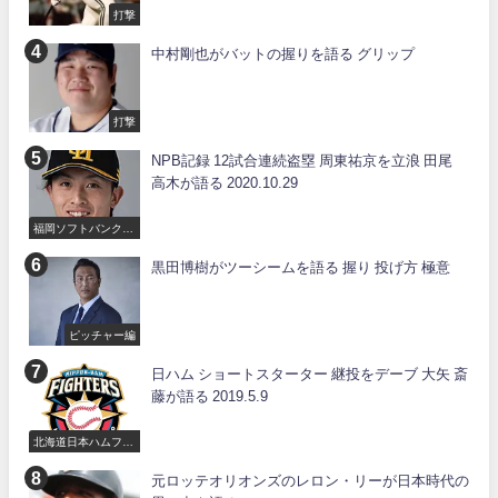
打撃
中村剛也がバットの握りを語る グリップ
打撃
NPB記録 12試合連続盗塁 周東祐京を立浪 田尾
高木が語る 2020.10.29
福岡ソフトバンクホ
ークス
黒田博樹がツーシームを語る 握り 投げ方 極意
ピッチャー編
日ハム ショートスターター 継投をデーブ 大矢 斎
藤が語る 2019.5.9
北海道日本ハムファ
イターズ
元ロッテオリオンズのレロン・リーが日本時代の