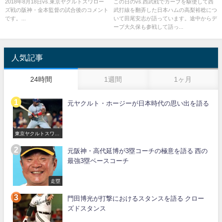
利
2018年8月18日vs.東京ヤクルトスワロー
この日のvs.西武戦でカーブを駆使して西
ズ戦の阪神・金本監督の試合後のコメント
武打線を翻弄した日本ハムの高梨裕稔につ
です。...
いて田尾安志が語っています。途中からデ
ーブ大久保も参戦して語っ...
人気記事
24時間
1週間
1ヶ月
元ヤクルト・ホージーが日本時代の思い出を語る
東京ヤクルトスワロ
ーズ
元阪神・高代延博が3塁コーチの極意を語る 西の
最強3塁ベースコーチ
走塁
門田博光が打撃におけるスタンスを語る クロー
ズドスタンス