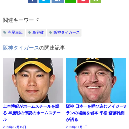
関連キーワード
赤星憲広
鳥谷敬
阪神タイガース
阪神タイガース
の関連記事
上本博紀がホームスチールを語
阪神 日本一を呼び込むノイジー3
る 早慶戦の伝説のホームスチー
ランの場面を岩本 平松 斎藤雅樹
ル
が語る
2023年12月15日
2023年11月6日