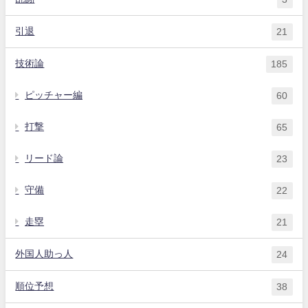
引退
21
技術論
185
ピッチャー編
60
打撃
65
リード論
23
守備
22
走塁
21
外国人助っ人
24
順位予想
38