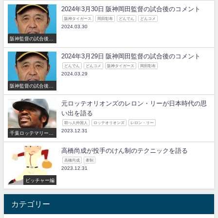
2024年3月30日 阪神岡田監督の試合後のコメント
阪神タイガース
岡田彰布
どんでん
どんコメ
2024.03.30
阪神監督の試合後の
コメント
2024年3月29日 阪神岡田監督の試合後のコメント
どんでん
どんコメ
阪神タイガース
岡田彰布
2024.03.29
阪神監督の試合後の
コメント
元ロッテオリオンズのレロン・リーが日本時代の思
い出を語る
助っ人外国人
ロッテオリオンズ
レロン・リー
2023.12.31
千葉ロッテマリーン
ズ
高橋尚成が投手のけん制のテクニックを語る
高橋尚成
牽制
2023.12.31
ピッチャー編
カテゴリー