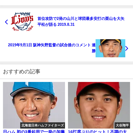
首位攻防で2発の山川と球団最多安打の栗山を大矢
平松が語る 2019.8.31
2019年9月1日 阪神矢野監督の試合後のコメント 連
勝
おすすめの記事
北海道日本ハムファイターズ
大谷翔平
日ハム 初の3番起用で一発の加藤
16打席ぶりのヒット！不調の大