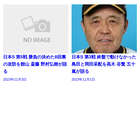
日本S 第5戦 勝負の決めた8回裏
日本S 第3戦 終盤で動けなかった
の攻防を館山 斎藤 野村弘樹が語
島田と岡田采配を高木 谷繁 五十
る
嵐が語る
2023年11月3日
2023年11月1日