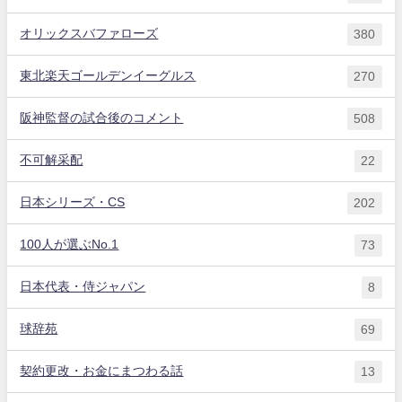
オリックスバファローズ
380
東北楽天ゴールデンイーグルス
270
阪神監督の試合後のコメント
508
不可解采配
22
日本シリーズ・CS
202
100人が選ぶNo.1
73
日本代表・侍ジャパン
8
球辞苑
69
契約更改・お金にまつわる話
13