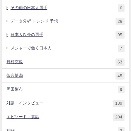
その他の日本人選手
6
データ分析 トレンド 予想
26
日本人以外の選手
95
メジャーで働く日本人
7
野村克也
63
落合博満
45
岡田彰布
9
対談・インタビュー
139
エピソード・裏話
204
乱闘
3