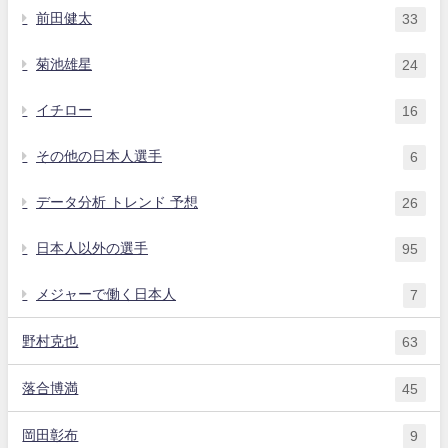
前田健太
33
菊池雄星
24
イチロー
16
その他の日本人選手
6
データ分析 トレンド 予想
26
日本人以外の選手
95
メジャーで働く日本人
7
野村克也
63
落合博満
45
岡田彰布
9