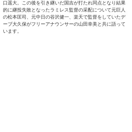
口遥大。この後を引き継いだ国吉が打たれ同点となり結果
的に継投失敗となったラミレス監督の采配について元巨人
の松本匡司、元中日の谷沢健一、楽天で監督をしていたデ
ーブ大久保がフリーアナウンサーの山田幸美と共に語って
います。