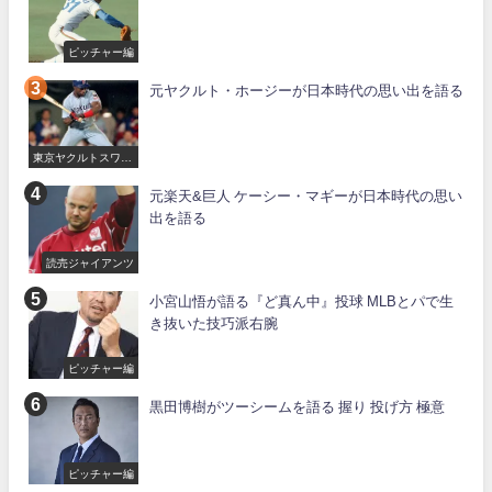
ピッチャー編
元ヤクルト・ホージーが日本時代の思い出を語る
東京ヤクルトスワロ
ーズ
元楽天&巨人 ケーシー・マギーが日本時代の思い
出を語る
読売ジャイアンツ
小宮山悟が語る『ど真ん中』投球 MLBとパで生
き抜いた技巧派右腕
ピッチャー編
黒田博樹がツーシームを語る 握り 投げ方 極意
ピッチャー編