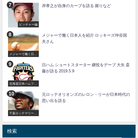
岸孝之が自身のカーブを語る 握りなど
ピッチャー編
メジャーで働く日本人を紹介 ロッキーズ仲谷国
夫さん
メジャーで働く日本
人
日ハム ショートスターター 継投をデーブ 大矢 斎
藤が語る 2019.5.9
北海道日本ハムファ
イターズ
元ロッテオリオンズのレロン・リーが日本時代の
思い出を語る
千葉ロッテマリーン
ズ
検索