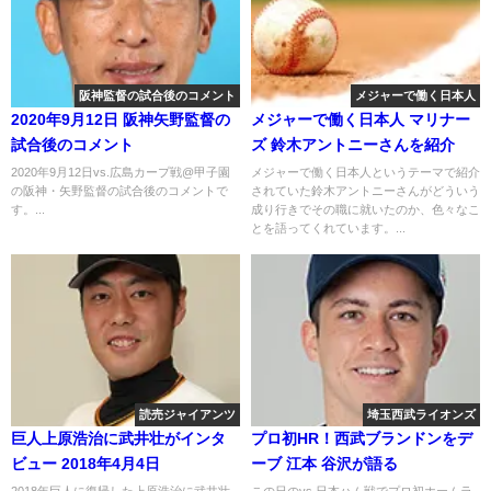
阪神監督の試合後のコメント
メジャーで働く日本人
2020年9月12日 阪神矢野監督の
メジャーで働く日本人 マリナー
試合後のコメント
ズ 鈴木アントニーさんを紹介
2020年9月12日vs.広島カープ戦@甲子園
メジャーで働く日本人というテーマで紹介
の阪神・矢野監督の試合後のコメントで
されていた鈴木アントニーさんがどういう
す。...
成り行きでその職に就いたのか、色々なこ
とを語ってくれています。...
読売ジャイアンツ
埼玉西武ライオンズ
巨人上原浩治に武井壮がインタ
プロ初HR！西武ブランドンをデ
ビュー 2018年4月4日
ーブ 江本 谷沢が語る
2018年巨人に復帰した上原浩治に武井壮
この日のvs.日本ハム戦でプロ初ホームラ