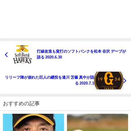
打線改造も貧打のソフトバンクを松本 谷沢 デーブが
語る 2020.6.30
リリーフ陣が崩れた巨人の継投を達川 笘篠 真中が語
る 2020.7.1
おすすめの記事