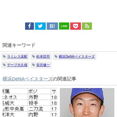
LINE
関連キーワード
ラミレス采配
松本匡司
横浜DeNAベイスターズ
デーブ大久保
谷沢健一
横浜DeNAベイスターズ
の関連記事