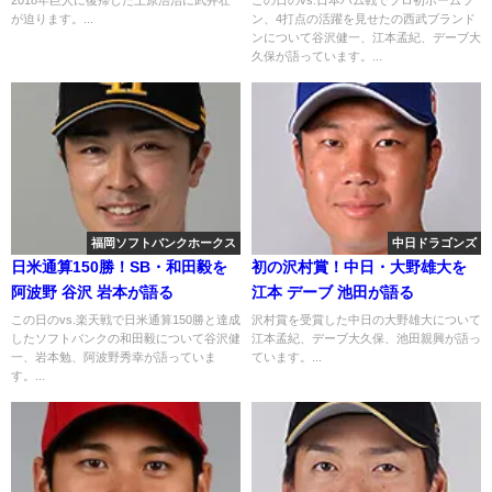
が迫ります。...
ン、4打点の活躍を見せたの西武ブランド
ンについて谷沢健一、江本孟紀、デーブ大
久保が語っています。...
福岡ソフトバンクホークス
中日ドラゴンズ
日米通算150勝！SB・和田毅を
初の沢村賞！中日・大野雄大を
阿波野 谷沢 岩本が語る
江本 デーブ 池田が語る
この日のvs.楽天戦で日米通算150勝と達成
沢村賞を受賞した中日の大野雄大について
したソフトバンクの和田毅について谷沢健
江本孟紀、デーブ大久保、池田親興が語っ
一、岩本勉、阿波野秀幸が語っていま
ています。...
す。...