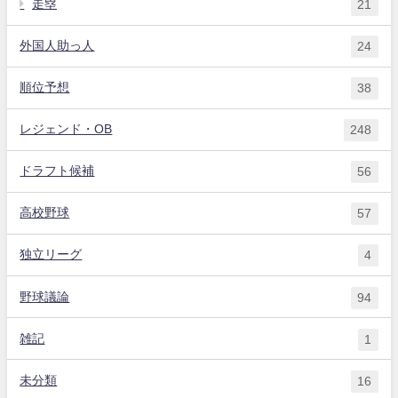
走塁
21
外国人助っ人
24
順位予想
38
レジェンド・OB
248
ドラフト候補
56
高校野球
57
独立リーグ
4
野球議論
94
雑記
1
未分類
16