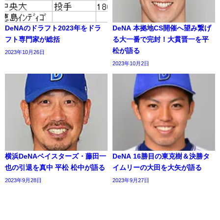
DeNAのドラフト2023年をドラ
DeNA 本拠地CS開催へ望み繋げ
フト専門家が総括
る大一番で完封！大貫晋一を平
松が語る
2023年10月26日
2023年10月2日
横浜DeNAベイスターズ・藤田一
DeNA 16勝目の東克樹＆決勝タ
也の引退を真中 平松 松中が語る
イムリーの大田を大矢が語る
2023年9月28日
2023年9月27日