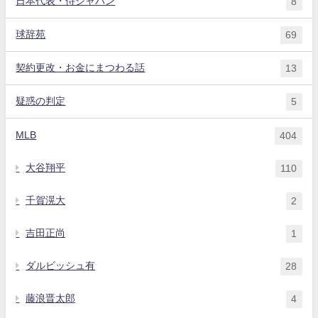
日本代表・侍ジャパン
8
球辞苑
69
契約更改・お金にまつわる話
13
疑惑の判定
5
MLB
404
大谷翔平
110
千賀滉大
2
吉田正尚
1
ダルビッシュ有
28
藤浪晋太郎
4