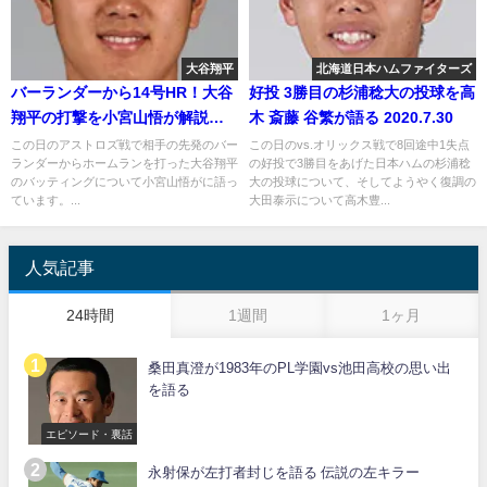
大谷翔平
北海道日本ハムファイターズ
バーランダーから14号HR！大谷
好投 3勝目の杉浦稔大の投球を高
翔平の打撃を小宮山悟が解説
木 斎藤 谷繁が語る 2020.7.30
2018年8月26日
この日のアストロズ戦で相手の先発のバー
この日のvs.オリックス戦で8回途中1失点
ランダーからホームランを打った大谷翔平
の好投で3勝目をあげた日本ハムの杉浦稔
のバッティングについて小宮山悟がに語っ
大の投球について、そしてようやく復調の
ています。...
大田泰示について高木豊...
人気記事
24時間
1週間
1ヶ月
桑田真澄が1983年のPL学園vs池田高校の思い出
を語る
エピソード・裏話
永射保が左打者封じを語る 伝説の左キラー