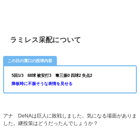
ラミレス采配について
この日の濱口の投球内容
5回1/3 88球 被安打3 奪三振0 四球2 失点2
降板時に不服そうな表情を見せる
アナ
DeNA
は巨人に敗戦しました。気になる場面がありま
した。継投策はどうだったんでしょうか？