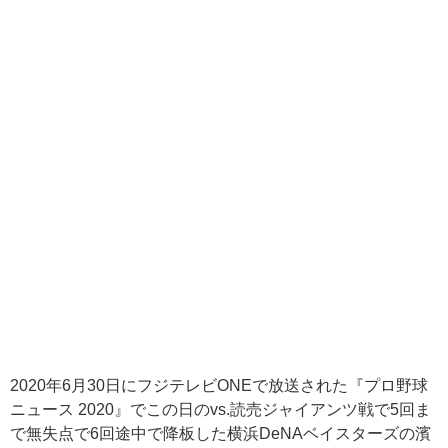
2020
年
6
月
30
日にフジテレビ
ONE
で放送された『プロ野球
ニュース
2020
』でこの日の
vs.
読売ジャイアンツ戦で
5
回ま
で無失点で
6
回途中で降板した横浜
DeNA
ベイスターズの濱