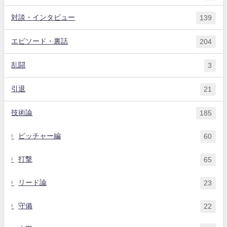
対談・インタビュー
139
エピソード・裏話
204
乱闘
3
引退
21
技術論
185
ピッチャー編
60
打撃
65
リード論
23
守備
22