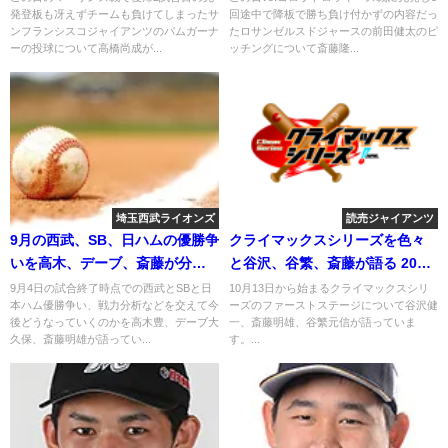
発登板も冴えずチームも負けてしまったサ
回途中で降板で勝ち負け付かずの内容だっ
ンフランシスコジャイアンツのバムガーナ
たロサンゼルスドジャースの前田健太のピ
ーの投球について高橋尚成が...
ッチングについて斎藤隆...
埼玉西武ライオンズ
読売ジャイアンツ
9月の西武、SB、日ハムの優勝争
クライマックスシリーズを色々
いを高木、デーブ、斎藤が分析
と谷沢、谷繁、斎藤が語る 2018
2018年9月4日
年10月11日
9月4日の試合終了時点での西武とSBと日
10月13日から始まるクライマックスシリ
本ハム優勝争い、戦力分析などを交えて今
ーズのファーストステージについて谷沢健
後どうなっていくのかを高木豊、デーブ大
一、斎藤明雄、谷繁元信が語っていま
久保、斎藤明雄が語ってい...
す。...