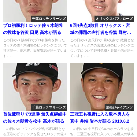
千葉ロッテマリーンズ
オリックスバファローズ
プロ初勝利！ロッテ佐々木朗希
6回4失点3敗目 オリックス・宮
の投球を谷沢 田尾 高木が語る
城の課題の左打者を谷繁 野村が
語る
この日のvs.阪神戦でプロ初勝利を飾った
この日のvs.楽天戦で6回4失点で3敗目とな
ロッテの佐々木朗希のピッチングについて
ったオリックスの宮城大弥のピッチングに
谷沢健一、高木豊、田尾安志が語っていま
ついてについて野村弘樹と谷繫元信が語っ
す。...
ています。...
千葉ロッテマリーンズ
読売ジャイアンツ
首位鷹狩りで3連勝 無失点継続中
三冠王も視野に入る坂本勇人を
の佐々木朗希を松中 高木が語る
真中 井端 岩本が語る 2019.6.2
この日のvs.ソフトバンク戦で3戦3勝とな
この日のvs.中日戦で2本のホームランを放
る圧巻のピッチングを見せたロッテの佐々
ち、三冠王も視野に入っている巨人の坂本