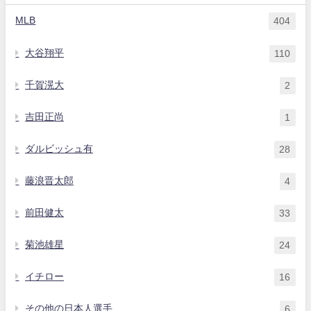
MLB
404
大谷翔平
110
千賀滉大
2
吉田正尚
1
ダルビッシュ有
28
藤浪晋太郎
4
前田健太
33
菊池雄星
24
イチロー
16
その他の日本人選手
6