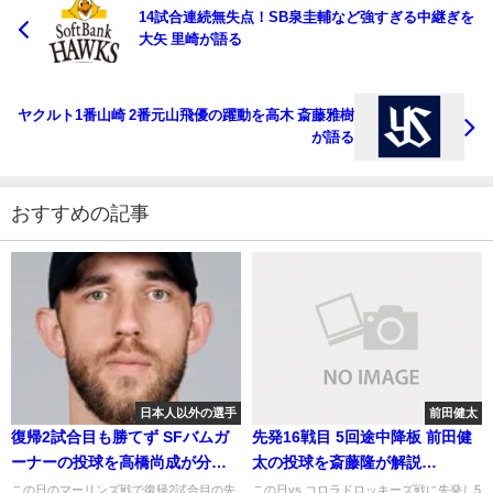
14試合連続無失点！SB泉圭輔など強すぎる中継ぎを
大矢 里崎が語る
ヤクルト1番山崎 2番元山飛優の躍動を高木 斎藤雅樹
が語る
おすすめの記事
日本人以外の選手
前田健太
復帰2試合目も勝てず SFバムガ
先発16戦目 5回途中降板 前田健
ーナーの投球を高橋尚成が分析
太の投球を斎藤隆が解説
2018年6月12日
2019.7.1
この日のマーリンズ戦で復帰2試合目の先
この日vs.コロラドロッキーズ戦に先発し5