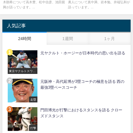
木朗希について高木豊、松中信彦、池田親
勇人について真中満、岩本勉、井端弘和が
興が語っています。...
語っています。...
人気記事
24時間
1週間
1ヶ月
元ヤクルト・ホージーが日本時代の思い出を語る
東京ヤクルトスワロ
ーズ
元阪神・高代延博が3塁コーチの極意を語る 西の
最強3塁ベースコーチ
走塁
門田博光が打撃におけるスタンスを語る クロー
ズドスタンス
打撃