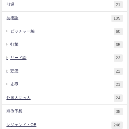
引退
21
技術論
185
ピッチャー編
60
打撃
65
リード論
23
守備
22
走塁
21
外国人助っ人
24
順位予想
38
レジェンド・OB
248