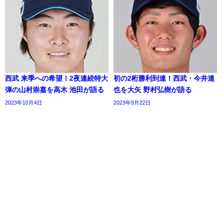
西武 来季への希望！2夜連続特大
初の2桁勝利到達！西武・今井達
弾の山村崇嘉を高木 池田が語る
也を大矢 野村弘樹が語る
2023年10月4日
2023年9月22日