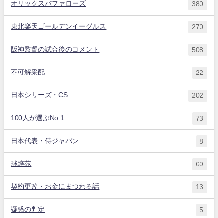
オリックスバファローズ
380
東北楽天ゴールデンイーグルス
270
阪神監督の試合後のコメント
508
不可解采配
22
日本シリーズ・CS
202
100人が選ぶNo.1
73
日本代表・侍ジャパン
8
球辞苑
69
契約更改・お金にまつわる話
13
疑惑の判定
5