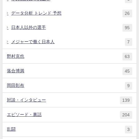
データ分析 トレンド 予想
26
日本人以外の選手
95
メジャーで働く日本人
7
野村克也
63
落合博満
45
岡田彰布
9
対談・インタビュー
139
エピソード・裏話
204
乱闘
3