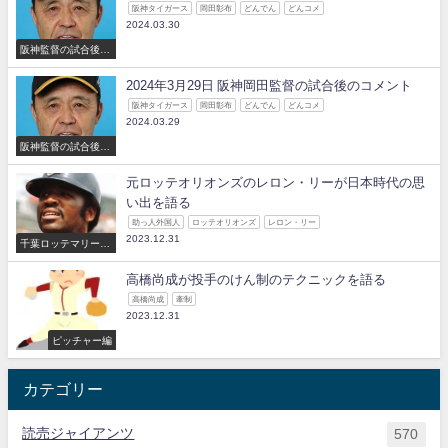
阪神タイガース
岡田彰布
どんでん
どんコメ
2024.03.30
阪神監督の試合後の
コメント
2024年3月29日 阪神岡田監督の試合後のコメント
阪神タイガース
岡田彰布
どんでん
どんコメ
2024.03.29
阪神監督の試合後の
コメント
元ロッテオリオンズのレロン・リーが日本時代の思
い出を語る
助っ人外国人
ロッテオリオンズ
レロン・リー
2023.12.31
千葉ロッテマリーン
ズ
高橋尚成が投手のけん制のテクニックを語る
高橋尚成
牽制
2023.12.31
ピッチャー編
カテゴリー
読売ジャイアンツ
570