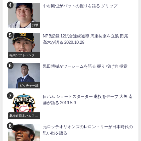
中村剛也がバットの握りを語る グリップ
打撃
NPB記録 12試合連続盗塁 周東祐京を立浪 田尾
高木が語る 2020.10.29
福岡ソフトバンクホ
ークス
黒田博樹がツーシームを語る 握り 投げ方 極意
ピッチャー編
日ハム ショートスターター 継投をデーブ 大矢 斎
藤が語る 2019.5.9
北海道日本ハムファ
イターズ
元ロッテオリオンズのレロン・リーが日本時代の
思い出を語る