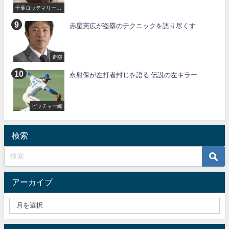
千葉ロッテマリーン
ズ
赤星憲広が盗塁のテクニックを語り尽くす
走塁
永射保が左打者封じを語る 伝説の左キラー
ピッチャー編
検索
アーカイブ