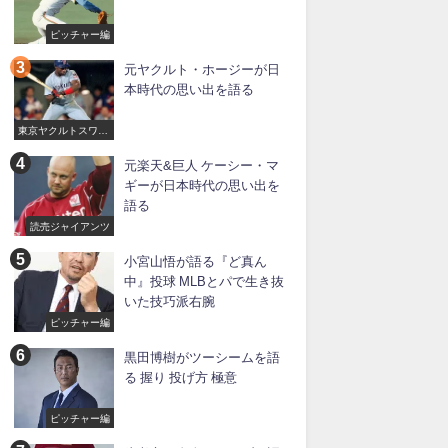
ピッチャー編
元ヤクルト・ホージーが日
本時代の思い出を語る
東京ヤクルトスワロ
ーズ
元楽天&巨人 ケーシー・マ
ギーが日本時代の思い出を
語る
読売ジャイアンツ
小宮山悟が語る『ど真ん
中』投球 MLBとパで生き抜
いた技巧派右腕
ピッチャー編
黒田博樹がツーシームを語
る 握り 投げ方 極意
ピッチャー編