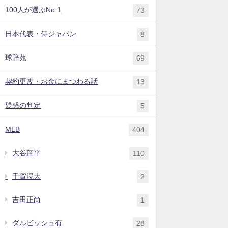
100人が選ぶNo.1
73
日本代表・侍ジャパン
8
球辞苑
69
契約更改・お金にまつわる話
13
疑惑の判定
5
MLB
404
大谷翔平
110
千賀滉大
2
吉田正尚
1
ダルビッシュ有
28