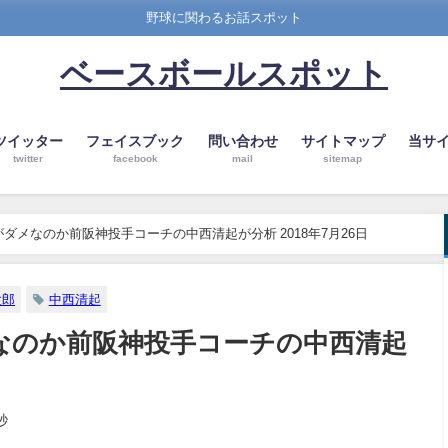
野球に関わるお話スポット
ベースボールスポット
ツイッター
フェイスブック
問い合わせ
サイトマップ
当サ
twitter
facebook
mail
sitemap
ダメなのか前阪神投手コーチの中西清起が分析 2018年7月26日
太郎
中西清起
なのか前阪神投手コーチの中西清起
秒