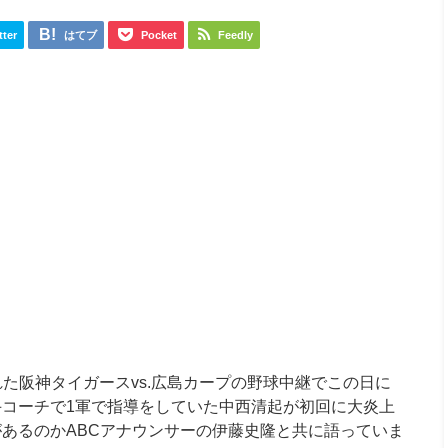
tter
はてブ
Pocket
Feedly
された阪神タイガースvs.広島カープの野球中継でこの日に
コーチで1軍で指導をしていた中西清起が初回に大炎上
あるのかABCアナウンサーの伊藤史隆と共に語っていま