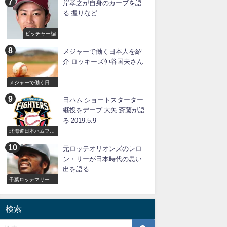
岸孝之が自身のカーブを語
る 握りなど
ピッチャー編
メジャーで働く日本人を紹
介 ロッキーズ仲谷国夫さん
メジャーで働く日本
人
日ハム ショートスターター
継投をデーブ 大矢 斎藤が語
る 2019.5.9
北海道日本ハムファ
イターズ
元ロッテオリオンズのレロ
ン・リーが日本時代の思い
出を語る
千葉ロッテマリーン
ズ
検索