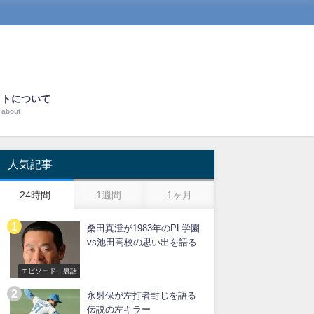
イトについて
about
人気記事
24時間
1週間
1ヶ月
桑田真澄が1983年のPL学園
vs池田高校の思い出を語る
エピソード・裏話
永射保が左打者封じを語る
伝説の左キラー