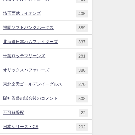
埼玉西武ライオンズ
405
福岡ソフトバンクホークス
389
北海道日本ハムファイターズ
337
千葉ロッテマリーンズ
281
オリックスバファローズ
380
東北楽天ゴールデンイーグルス
270
阪神監督の試合後のコメント
508
不可解采配
22
日本シリーズ・CS
202