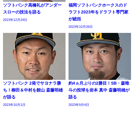
ソフトバンク高橋礼がアンダー
福岡ソフトバンクホークスのド
スローの技法を語る
ラフト2023年をドラフト専門家
が総括
2023年12月24日
2023年10月26日
ソフトバンク 2発でサヨナラ勝
約4ヵ月ぶりの2勝目！SB・森唯
ち！柳田＆中村を館山 斎藤明雄
斗の投球を岩本 真中 斎藤明雄が
が語る
語る
2023年10月1日
2023年9月4日