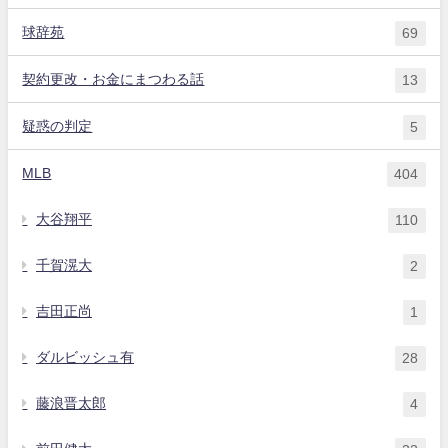
球辞苑
69
契約更改・お金にまつわる話
13
疑惑の判定
5
MLB
404
大谷翔平
110
千賀滉大
2
吉田正尚
1
ダルビッシュ有
28
藤浪晋太郎
4