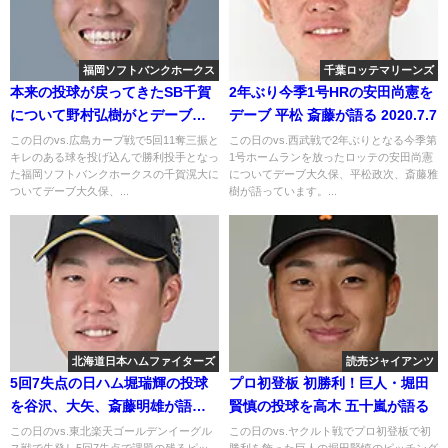
福岡ソフトバンクホークス
千葉ロッテマリーンズ
本来の投球が戻ってきたSB千賀
2年ぶり今季1号HRの安田尚憲を
について野村弘樹がとデーブが
デーブ 平松 斎藤が語る 2020.7.7
語る 2018年6月15日
この日のvs.広島カープ戦で5回11奪三振と
この日のvs.西武戦で2年ぶりとなる今季第
キレのある球を投げ込んで勝利投手となっ
1号ホームランを放ったロッテの安田尚憲
た福岡ソフトバンクホークスの千賀滉大に
についてデーブ大久保、平松政次、斎藤雅
ついてデーブ大久保、...
樹が語っています。...
北海道日本ハムファイターズ
読売ジャイアンツ
5回7失点の日ハム堀瑞輝の投球
プロ初登板 初勝利！巨人・堀田
を谷沢、大矢、斎藤明雄が語る
賢慎の投球を高木 五十嵐が語る
2018年8月9日
この日のvs.東北楽天ゴールデンイーグル
この日のvs.ヤクルト戦でプロ初登板で初