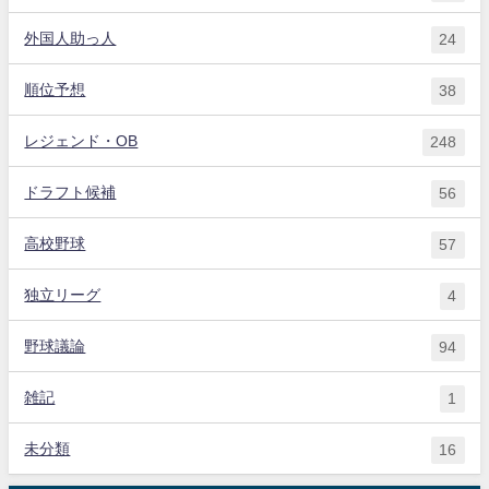
外国人助っ人
24
順位予想
38
レジェンド・OB
248
ドラフト候補
56
高校野球
57
独立リーグ
4
野球議論
94
雑記
1
未分類
16