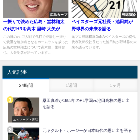
広島カープ
野球議論
一振りで決めた広島・堂林翔太
ベイスターズ元社長・池田純が
の代打HRを高木 里崎 大矢が語
野球界の未来を語る
る
この日のvs.巨人戦で代打で登場し一振り
元プロ野球横浜DeNAベイスターズの初代
で貴重な追加点となるホームランを放った
代表取締役社長だった池田純が野球界の未
広島の堂林翔太について高木豊、里崎智
来を語っています。...
也、大矢明彦が語っています...
人気記事
24時間
1週間
1ヶ月
桑田真澄が1983年のPL学園vs池田高校の思い出
を語る
エピソード・裏話
元ヤクルト・ホージーが日本時代の思い出を語る