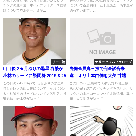
ス戦で先発し5回7失点で課題の残るピッ
勝利を飾った巨人の堀田賢慎のピッチング
チングの北海道日本ハムファイターズ堀瑞
について斎藤明雄、五十嵐亮太、高木豊が
輝について谷沢健一、斎藤...
語っています。...
リード論
オリックスバファローズ
山口俊 3ヵ月ぶりの黒星 谷繁が
先発全員奪三振で完全試合未
小林のリードに疑問符 2019.8.25
遂！オリ山本由伸を大矢 井端 真
中が語る
この日のvsDeNA戦で3ヵ月ぶりの黒星を
この日のvs.広島戦で8回2安打15奪三振、
喫した巨人の山口俊について、それに関わ
あわや完全試合のピッチングを見せたオリ
る小林誠司のリードについて大矢明彦、谷
ックスの山本由伸について井端弘和、真中
繁元信、岩本勉が語って...
満、大矢明彦が語って...