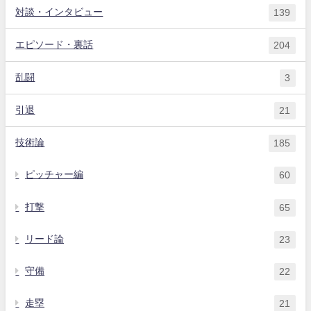
対談・インタビュー
139
エピソード・裏話
204
乱闘
3
引退
21
技術論
185
ピッチャー編
60
打撃
65
リード論
23
守備
22
走塁
21