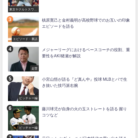
東京ヤクルトスワロ
ーズ
槙原寛己と金村義明が高校野球でのお互いの印象
エピソードを語る
エピソード・裏話
メジャーリーグにおけるベースコーチの役割、重
要性をAKI猪瀬が解説
走塁
小宮山悟が語る『ど真ん中』投球 MLBとパで生
き抜いた技巧派右腕
ピッチャー編
藤川球児が自身の火の玉ストレートを語る 握り
コツなど
ピッチャー編