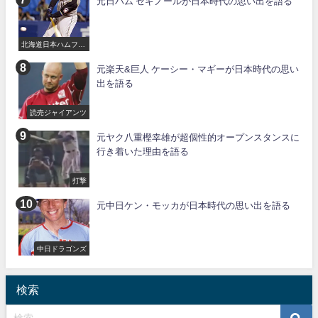
元日ハム セギノールが日本時代の思い出を語る
北海道日本ハムファ
イターズ
元楽天&巨人 ケーシー・マギーが日本時代の思い
出を語る
読売ジャイアンツ
元ヤク八重樫幸雄が超個性的オープンスタンスに
行き着いた理由を語る
打撃
元中日ケン・モッカが日本時代の思い出を語る
中日ドラゴンズ
検索