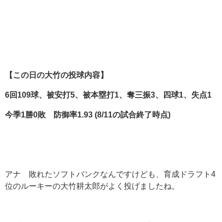
【この日の大竹の投球内容】
6
回109
球、被安打5
、被本塁打1
、奪三振3
、四球1
、失点1
今季1
勝0
敗 防御率1.93 (8/11
の試合終了時点)
アナ 敗れたソフトバンクなんですけども、育成ドラフト4
位のルーキーの大竹耕太郎がよく投げましたね。