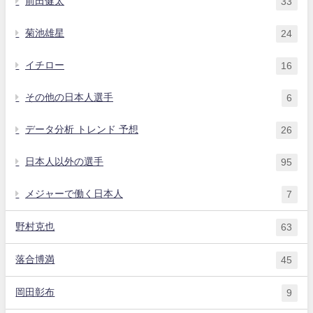
前田健太
33
菊池雄星
24
イチロー
16
その他の日本人選手
6
データ分析 トレンド 予想
26
日本人以外の選手
95
メジャーで働く日本人
7
野村克也
63
落合博満
45
岡田彰布
9