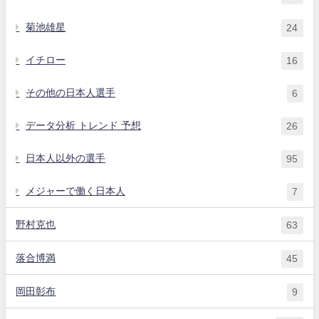
菊池雄星
24
イチロー
16
その他の日本人選手
6
データ分析 トレンド 予想
26
日本人以外の選手
95
メジャーで働く日本人
7
野村克也
63
落合博満
45
岡田彰布
9