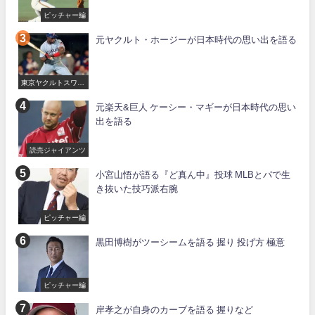
ピッチャー編
元ヤクルト・ホージーが日本時代の思い出を語る
東京ヤクルトスワロ
ーズ
元楽天&巨人 ケーシー・マギーが日本時代の思い
出を語る
読売ジャイアンツ
小宮山悟が語る『ど真ん中』投球 MLBとパで生
き抜いた技巧派右腕
ピッチャー編
黒田博樹がツーシームを語る 握り 投げ方 極意
ピッチャー編
岸孝之が自身のカーブを語る 握りなど