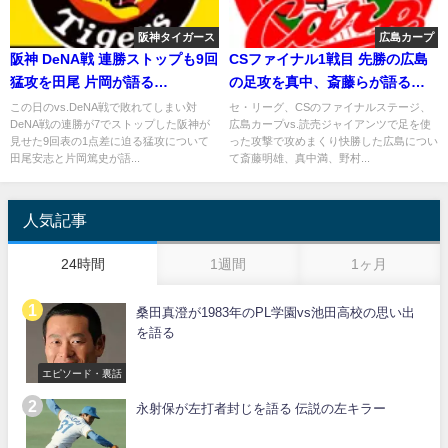
阪神タイガース
広島カープ
阪神 DeNA戦 連勝ストップも9回
CSファイナル1戦目 先勝の広島
猛攻を田尾 片岡が語る
の足攻を真中、斎藤らが語る
2019.5.25
2018年10月17日
この日のvs.DeNA戦で敗れてしまい対
セ・リーグ、CSのファイナルステージ、
DeNA戦の連勝が7でストップした阪神が
広島カープvs.読売ジャイアンツで足を使
見せた9回表の1点差に迫る猛攻について
った攻撃で攻めまくり快勝した広島につい
田尾安志と片岡篤史が語...
て斎藤明雄、真中満、野村...
人気記事
24時間
1週間
1ヶ月
桑田真澄が1983年のPL学園vs池田高校の思い出
を語る
エピソード・裏話
永射保が左打者封じを語る 伝説の左キラー