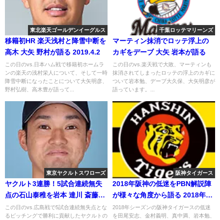
東北楽天ゴールデンイーグルス
千葉ロッテマリーンズ
移籍初HR 楽天浅村と降雪中断を
マーティン抹消でロッテ浮上の
高木 大矢 野村が語る 2019.4.2
カギをデーブ 大矢 岩本が語る
この日のvs.日本ハム戦で移籍初ホームラ
この日のvs.楽天戦で大敗、マーティンも
ンの楽天の浅村栄人について、そして一時
抹消されてしまったロッテの浮上のカギに
降雪中断になったことについて大矢明彦、
ついて岩本勉、デーブ大久保、大矢明彦が
野村弘樹、高木豊が語って...
語っています。...
東京ヤクルトスワローズ
阪神タイガース
ヤクルト3連勝！5試合連続無失
2018年阪神の低迷をPBN解説陣
点の石山泰稚を岩本 達川 斎藤が
が様々な角度から語る 2018年12
語る
月17日
この日のvs.広島戦で5試合連続無失点とな
2018年シーズンの阪神タイガースの低迷
るピッチングで勝利に貢献したヤクルトの
を田尾安志、金村義明、真中満、岩本勉、