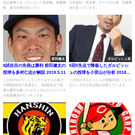
石山泰稚となったについて岩本勉、斎藤雅
江本孟紀、高木豊、デーブ大久保、笘篠賢
樹、達川光男が語ってい...
治が語っています。...
前田健太
ダルビッシュ有
8試合目の先発は勝利 前田健太の
5回5失点で降板したダルビッシ
投球を多村仁志が解説 2019.5.11
ュの投球を小宮山が分析 2018年
4月22日
この日のvs.ワシントンナショナルズ戦で
この日のダルビッシュの登板内容について
今季8試合目の先発をし、6回無失点で見
元ロッテの小宮山悟が分析しています。...
事な勝利を飾ったロサンゼルスドジャース
の前田健太のピッチングを...