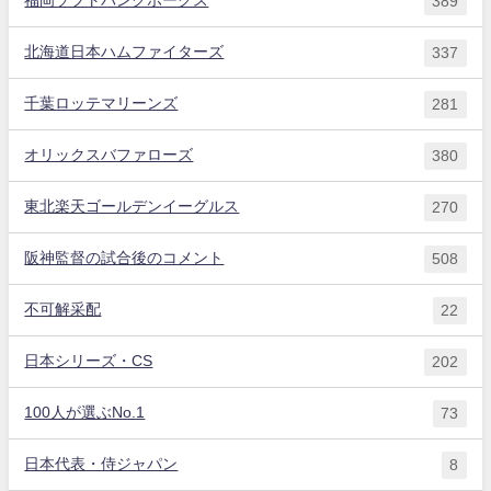
福岡ソフトバンクホークス
389
北海道日本ハムファイターズ
337
千葉ロッテマリーンズ
281
オリックスバファローズ
380
東北楽天ゴールデンイーグルス
270
阪神監督の試合後のコメント
508
不可解采配
22
日本シリーズ・CS
202
100人が選ぶNo.1
73
日本代表・侍ジャパン
8