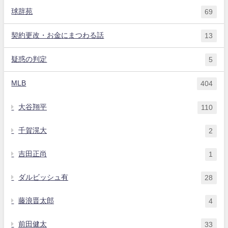
球辞苑
69
契約更改・お金にまつわる話
13
疑惑の判定
5
MLB
404
大谷翔平
110
千賀滉大
2
吉田正尚
1
ダルビッシュ有
28
藤浪晋太郎
4
前田健太
33