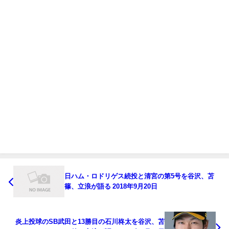
日ハム・ロドリゲス続投と清宮の第5号を谷沢、苫
篠、立浪が語る 2018年9月20日
炎上投球のSB武田と13勝目の石川柊太を谷沢、苫