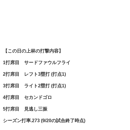
【この日の上林の打撃内容】
1
打席目 サードファウルフライ
2
打席目 レフト3
塁打 (
打点1)
3
打席目 ライト2
塁打 (
打点1)
4
打席目 セカンドゴロ
5
打席目 見逃し三振
シーズン打率.273 (9/20
の試合終了時点)