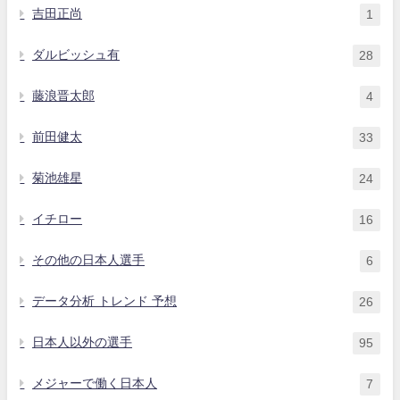
吉田正尚
1
ダルビッシュ有
28
藤浪晋太郎
4
前田健太
33
菊池雄星
24
イチロー
16
その他の日本人選手
6
データ分析 トレンド 予想
26
日本人以外の選手
95
メジャーで働く日本人
7