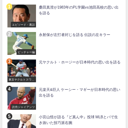
桑田真澄が1983年のPL学園vs池田高校の思い出
を語る
エピソード・裏話
永射保が左打者封じを語る 伝説の左キラー
ピッチャー編
元ヤクルト・ホージーが日本時代の思い出を語る
東京ヤクルトスワロ
ーズ
元楽天&巨人 ケーシー・マギーが日本時代の思い
出を語る
読売ジャイアンツ
小宮山悟が語る『ど真ん中』投球 MLBとパで生
き抜いた技巧派右腕