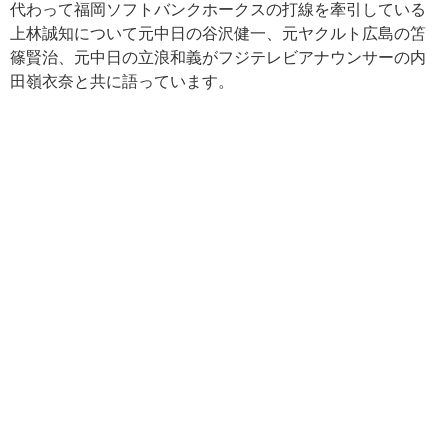
代わって福岡ソフトバンクホークスの打線を牽引している
上林誠知について元中日の谷沢健一、元ヤクルト広島の笘
篠賢治、元中日の立浪和義がフジテレビアナウンサーの内
田嶺衣奈と共に語っています。