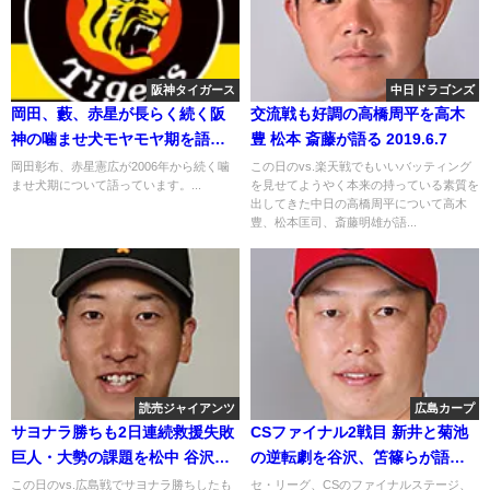
阪神タイガース
中日ドラゴンズ
岡田、藪、赤星が長らく続く阪
交流戦も好調の高橋周平を高木
神の噛ませ犬モヤモヤ期を語る
豊 松本 斎藤が語る 2019.6.7
2018年12月26日
岡田彰布、赤星憲広が2006年から続く噛
この日のvs.楽天戦でもいいバッティング
ませ犬期について語っています。...
を見せてようやく本来の持っている素質を
出してきた中日の高橋周平について高木
豊、松本匡司、斎藤明雄が語...
読売ジャイアンツ
広島カープ
サヨナラ勝ちも2日連続救援失敗
CSファイナル2戦目 新井と菊池
巨人・大勢の課題を松中 谷沢が
の逆転劇を谷沢、笘篠らが語る
解説
2018年10月18日
この日のvs.広島戦でサヨナラ勝ちしたも
セ・リーグ、CSのファイナルステージ、