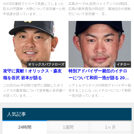
のの2日連続でリリーフ失敗してしまった
広島カープvs.読売ジャイアンツの2戦目、
巨人の守護神・大勢について谷沢健一と松
広島の新井貴浩の同点打、菊池涼介の逆転
中信彦が語っています。...
打について谷沢健一、笘...
オリックスバファローズ
イチロー
攻守に貢献！オリックス・森友
特別アドバイザー就任のイチロ
哉を谷沢 岩本が語る
ーについて和田一浩が語る 2018
年5月6日
この日のvs.中日戦で攻守に貢献したオリ
シアトルマリナーズの特別アドバイザー就
ックスの森友哉について岩本勉と谷沢健一
任することになったイチローについて和田
が語っています。...
一浩が語っています。...
人気記事
24時間
1週間
1ヶ月