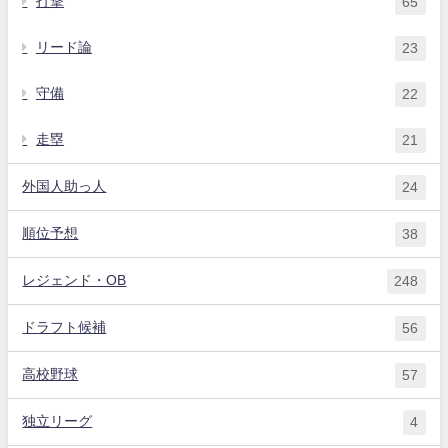
打撃
65
リード論
23
守備
22
走塁
21
外国人助っ人
24
順位予想
38
レジェンド・OB
248
ドラフト候補
56
高校野球
57
独立リーグ
4