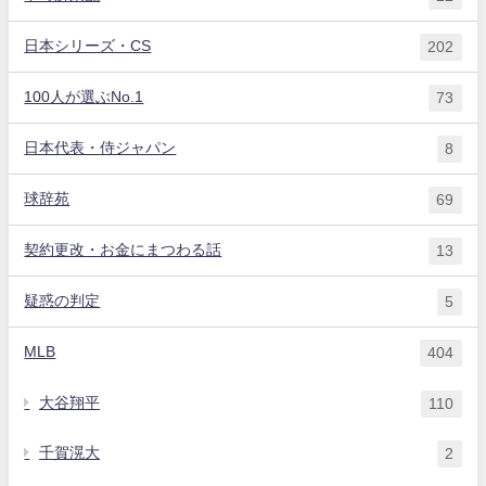
日本シリーズ・CS
202
100人が選ぶNo.1
73
日本代表・侍ジャパン
8
球辞苑
69
契約更改・お金にまつわる話
13
疑惑の判定
5
MLB
404
大谷翔平
110
千賀滉大
2