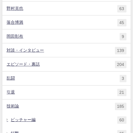
野村克也
63
落合博満
45
岡田彰布
9
対談・インタビュー
139
エピソード・裏話
204
乱闘
3
引退
21
技術論
185
ピッチャー編
60