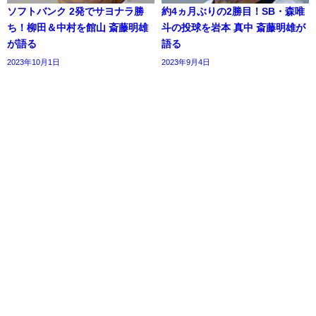
ソフトバンク 2発でサヨナラ勝
約4ヵ月ぶりの2勝目！SB・森唯
ち！柳田＆中村を館山 斎藤明雄
斗の投球を岩本 真中 斎藤明雄が
が語る
語る
2023年10月1日
2023年9月4日