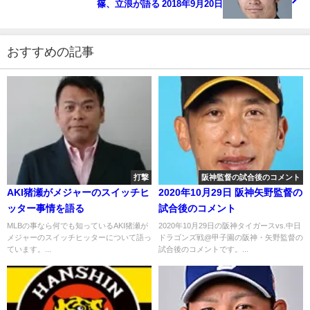
篠、立浪が語る 2018年9月20日
おすすめの記事
打撃
阪神監督の試合後のコメント
AKI猪瀬がメジャーのスイッチヒ
2020年10月29日 阪神矢野監督の
ッター事情を語る
試合後のコメント
MLBの事なら何でも知っているAKI猪瀬が
2020年10月29日の阪神タイガースvs.中日
メジャーのスイッチヒッターについて語っ
ドラゴンズ戦@甲子園の阪神・矢野監督の
ています。...
試合後のコメントです。...