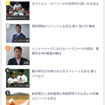
元ヤクルト・ホージーが日本時代の思い出を語る
東京ヤクルトスワロ
ーズ
黒田博樹がツーシームを語る 握り 投げ方 極意
ピッチャー編
メジャーリーグにおけるベースコーチの役割、重
要性をAKI猪瀬が解説
走塁
藤川球児が自身の火の玉ストレートを語る 握り
コツなど
ピッチャー編
槙原寛己と金村義明が高校野球でのお互いの印象
エピソードを語る