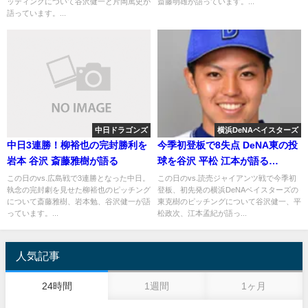
ッティングについて谷沢健一と片岡篤史が
斎藤明雄が語っています。...
語っています。...
中日ドラゴンズ
横浜DeNAベイスターズ
中日3連勝！柳裕也の完封勝利を
今季初登板で8失点 DeNA東の投
岩本 谷沢 斎藤雅樹が語る
球を谷沢 平松 江本が語る
2019.5.6
この日のvs.広島戦で3連勝となった中日。
この日のvs.読売ジャイアンツ戦で今季初
執念の完封劇を見せた柳裕也のピッチング
登板、初先発の横浜DeNAベイスターズの
について斎藤雅樹、岩本勉、谷沢健一が語
東克樹のピッチングについて谷沢健一、平
っています。...
松政次、江本孟紀が語っ...
人気記事
24時間
1週間
1ヶ月