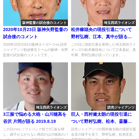
阪神監督の試合後のコメント
埼玉西武ライオンズ
2020年10月23日 阪神矢野監督の
松井稼頭央の現役引退について
試合後のコメント
野村弘樹、江本、真中が語る
2018年9月26日
2020年10月23日の阪神タイガースvs.読売
この日に現役引退を表明した埼玉西武ライ
ジャイアンツ戦@東京ドームの阪神・矢野
オンズの松井稼頭央について江本孟紀、真
監督の試合後のコメントです。...
中満、野村弘樹が語っています。...
埼玉西武ライオンズ
読売ジャイアンツ
3三振で悩める大砲・山川穂高を
巨人・西村健太朗の現役引退に
谷沢 片岡が語る 2019.8.19
ついて野村弘樹、松本、斎藤が
語る 2018年10月3日
この日のvs.ソフトバンク戦で3三振を喫
読売ジャイアンツの西村健太朗の現役引退
し、調子が上がらない西武の山川穂高のバ
会見の様子を見て、野村弘樹、松本匡史、