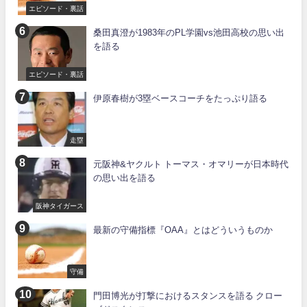
エピソード・裏話
桑田真澄が1983年のPL学園vs池田高校の思い出
を語る
エピソード・裏話
伊原春樹が3塁ベースコーチをたっぷり語る
走塁
元阪神&ヤクルト トーマス・オマリーが日本時代
の思い出を語る
阪神タイガース
最新の守備指標『OAA』とはどういうものか
守備
門田博光が打撃におけるスタンスを語る クロー