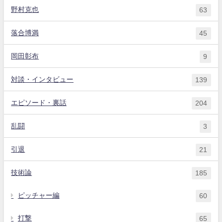
野村克也
63
落合博満
45
岡田彰布
9
対談・インタビュー
139
エピソード・裏話
204
乱闘
3
引退
21
技術論
185
ピッチャー編
60
打撃
65