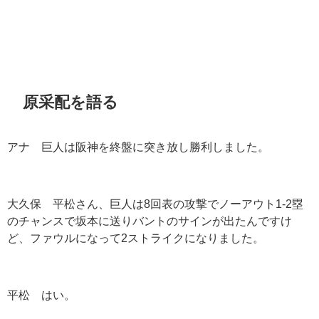
原采配を語る
アナ 巨人は阪神を終盤に突き放し勝利しました。
大久保 平松さん、巨人は
8
回表の攻撃でノーアウト
1-2
塁
のチャンスで坂本に送りバントのサインが出たんですけ
ど、ファウルになって
2
ストライクになりました。
平松 はい。