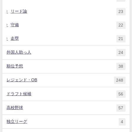
リード論
23
守備
22
走塁
21
外国人助っ人
24
順位予想
38
レジェンド・OB
248
ドラフト候補
56
高校野球
57
独立リーグ
4