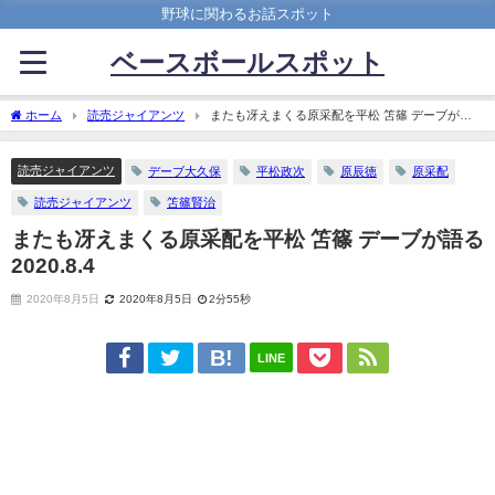
野球に関わるお話スポット
ベースボールスポット
ホーム
読売ジャイアンツ
またも冴えまくる原采配を平松 笘篠 デーブが語
る 2020.8.4
読売ジャイアンツ
デーブ大久保
平松政次
原辰徳
原采配
読売ジャイアンツ
笘篠賢治
またも冴えまくる原采配を平松 笘篠 デーブが語る
2020.8.4
2020年8月5日
2020年8月5日
2分55秒
LINE