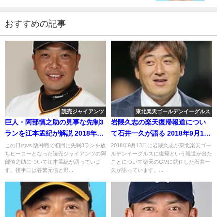
おすすめの記事
読売ジャイアンツ
東北楽天ゴールデンイーグルス
巨人・阿部慎之助の見事な先制3
岩隈久志の楽天復帰報道につい
ランを江本孟紀が解説 2018年8
て石井一久が語る 2018年9月15
月8日
日
この日のvs.阪神戦で初回に先制3ランを放
2018年9月13日に岩隈久志が東北楽天ゴー
ちヒーローとなった読売ジャイアンツの阿
ルデンイーグルスに復帰という報道が出た
部慎之助について江本孟紀が語っていま
ことについて楽天のGMに就任した石井一
す。後半には谷繁元信と野...
久が語っています。...