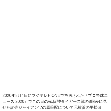
2020
年
8
月
4
日にフジテレビ
ONE
で放送された『プロ野球ニ
ュース
2020
』でこの日の
vs.
阪神タイガース戦の
8
回表に見
せた読売ジャイアンツの原采配について元横浜の平松政