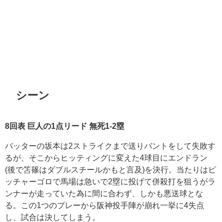
シーン
8
回表
巨人の
1
点リード
無死
1-2
塁
バッターの坂本は
2
ストライクまで送りバントをして失敗す
るが、そこからヒッティングに変えた
4
球目にエンドラン
(
後で笘篠はダブルスチールかもと言及
)
を決行。当たりはピ
ッチャーゴロで馬場は急いで
2
塁に投げて併殺打を狙うがラ
ンナーが走っていた為に間に合わず、しかも悪送球とな
る。この
1
つのプレーから阪神投手陣が崩れ一挙に
4
失点
し、試合は決してしまう。