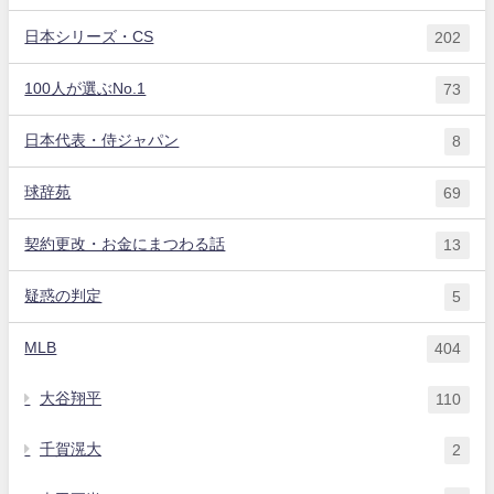
日本シリーズ・CS
202
100人が選ぶNo.1
73
日本代表・侍ジャパン
8
球辞苑
69
契約更改・お金にまつわる話
13
疑惑の判定
5
MLB
404
大谷翔平
110
千賀滉大
2