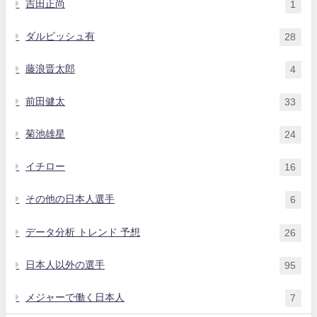
吉田正尚
1
ダルビッシュ有
28
藤浪晋太郎
4
前田健太
33
菊池雄星
24
イチロー
16
その他の日本人選手
6
データ分析 トレンド 予想
26
日本人以外の選手
95
メジャーで働く日本人
7