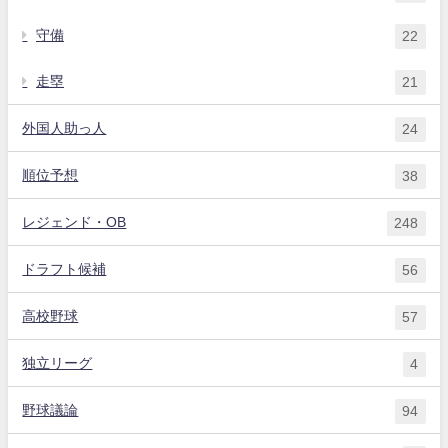
守備
22
走塁
21
外国人助っ人
24
順位予想
38
レジェンド・OB
248
ドラフト候補
56
高校野球
57
独立リーグ
4
野球議論
94