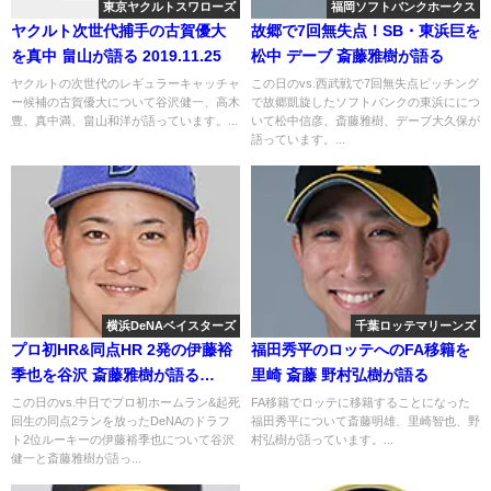
東京ヤクルトスワローズ
福岡ソフトバンクホークス
ヤクルト次世代捕手の古賀優大
故郷で7回無失点！SB・東浜巨を
を真中 畠山が語る 2019.11.25
松中 デーブ 斎藤雅樹が語る
ヤクルトの次世代のレギュラーキャッチャ
この日のvs.西武戦で7回無失点ピッチング
ー候補の古賀優大について谷沢健一、高木
で故郷凱旋したソフトバンクの東浜ににつ
豊、真中満、畠山和洋が語っています。...
いて松中信彦、斎藤雅樹、デーブ大久保が
語っています。...
横浜DeNAベイスターズ
千葉ロッテマリーンズ
プロ初HR&同点HR 2発の伊藤裕
福田秀平のロッテへのFA移籍を
季也を谷沢 斎藤雅樹が語る
里崎 斎藤 野村弘樹が語る
2019.8.10
この日のvs.中日でプロ初ホームラン&起死
FA移籍でロッテに移籍することになった
回生の同点2ランを放ったDeNAのドラフ
福田秀平について斎藤明雄、里崎智也、野
ト2位ルーキーの伊藤裕季也について谷沢
村弘樹が語っています。...
健一と斎藤雅樹が語っ...