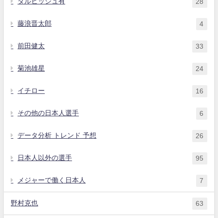
ダルビッシュ有
28
藤浪晋太郎
4
前田健太
33
菊池雄星
24
イチロー
16
その他の日本人選手
6
データ分析 トレンド 予想
26
日本人以外の選手
95
メジャーで働く日本人
7
野村克也
63