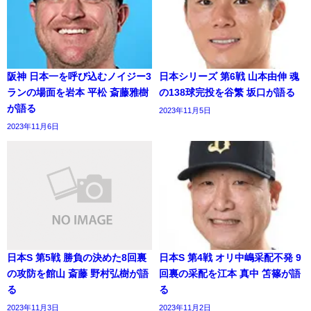
阪神 日本一を呼び込むノイジー3
日本シリーズ 第6戦 山本由伸 魂
ランの場面を岩本 平松 斎藤雅樹
の138球完投を谷繁 坂口が語る
が語る
2023年11月5日
2023年11月6日
日本S 第5戦 勝負の決めた8回裏
日本S 第4戦 オリ中嶋采配不発 9
の攻防を館山 斎藤 野村弘樹が語
回裏の采配を江本 真中 笘篠が語
る
る
2023年11月3日
2023年11月2日