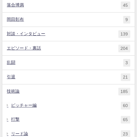
落合博満
45
岡田彰布
9
対談・インタビュー
139
エピソード・裏話
204
乱闘
3
引退
21
技術論
185
ピッチャー編
60
打撃
65
リード論
23