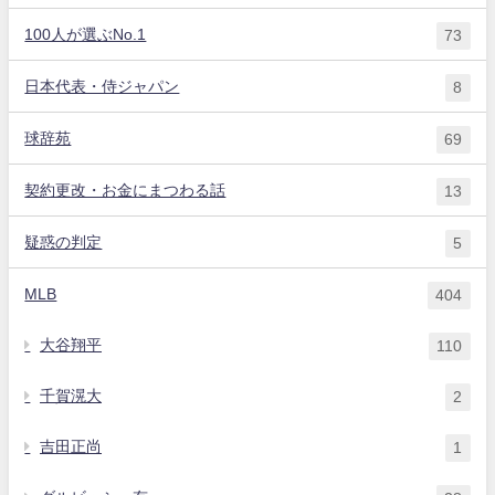
100人が選ぶNo.1
73
日本代表・侍ジャパン
8
球辞苑
69
契約更改・お金にまつわる話
13
疑惑の判定
5
MLB
404
大谷翔平
110
千賀滉大
2
吉田正尚
1