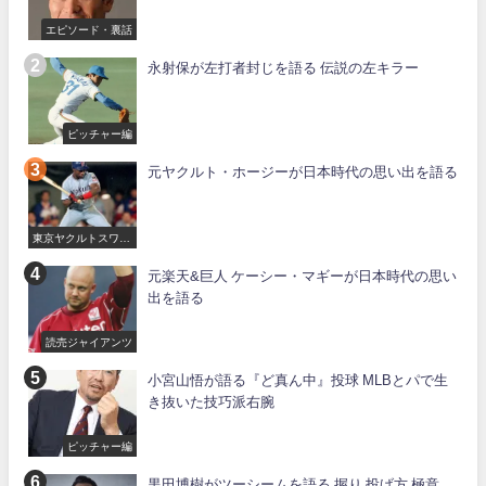
エピソード・裏話
永射保が左打者封じを語る 伝説の左キラー
ピッチャー編
元ヤクルト・ホージーが日本時代の思い出を語る
東京ヤクルトスワロ
ーズ
元楽天&巨人 ケーシー・マギーが日本時代の思い
出を語る
読売ジャイアンツ
小宮山悟が語る『ど真ん中』投球 MLBとパで生
き抜いた技巧派右腕
ピッチャー編
黒田博樹がツーシームを語る 握り 投げ方 極意