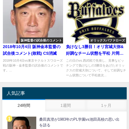
阪神監督の試合後のコメント
オリックスバファローズ
2018年10月4日 阪神金本監督の
負けなし3勝目！オリ宮城大弥&
試合後コメント(敗戦) CS消滅
好調なチーム状態を平松 片岡が
語る
2018年10月4日vs東京ヤクルトスワローズ
この日のvs.西武戦で先発し、見事なピッ
戦の阪神・金本監督の試合後のコメントで
チングで負けなしの3勝目をあげたオリッ
す。...
クスの宮城大弥について、そして好調なチ
ーム状態について平松政次...
人気記事
24時間
1週間
1ヶ月
桑田真澄が1983年のPL学園vs池田高校の思い出
を語る