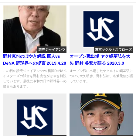
読売ジャイアンツ
東京ヤクルトスワローズ
野村克也のぼやき解説 巨人vs
オープン戦出場 ヤク嶋基弘を大
DeNA 野球界への提言 2019.4.28
矢 野村 谷繁が語る 2020.3.9
この日の読売ジャイアンツvs.横浜DeNAベ
オープン戦に出場したヤクルトの嶋基弘に
イスターズの試合を野村克也がぼやき解説
ついて大矢明彦、野村弘樹、谷繁元信が語
しています。最後に令和の日本野球界への
っています。...
提言もあります。...